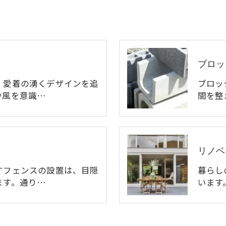
ブロッ
、愛着の湧くデザインを追
ブロッ
や風を意識…
間を整
リノベ
すフェンスの設置は、目隠
暮らし
ます。通り…
います