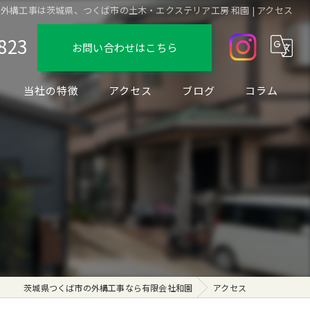
外構工事は茨城県、つくば市の土木・エクステリア工房 和園 | アクセス
823
お問い合わせはこちら
当社の特徴
アクセス
ブログ
コラム
デザイン
フェンス
駐車場
ブロック
リノベーション
茨城県つくば市の外構工事なら有限会社和園
アクセス