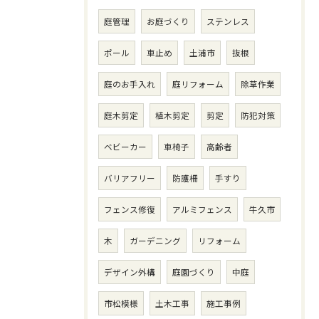
庭管理
お庭づくり
ステンレス
ポール
車止め
土浦市
抜根
庭のお手入れ
庭リフォーム
除草作業
庭木剪定
植木剪定
剪定
防犯対策
ベビーカー
車椅子
高齢者
バリアフリー
防護柵
手すり
フェンス修復
アルミフェンス
牛久市
木
ガーデニング
リフォーム
デザイン外構
庭園づくり
中庭
市松模様
土木工事
施工事例