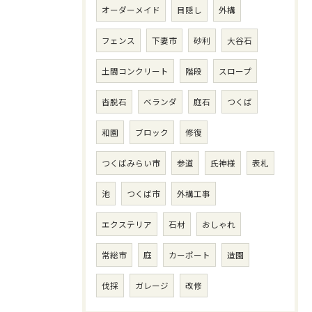
オーダーメイド
目隠し
外構
フェンス
下妻市
砂利
大谷石
土間コンクリート
階段
スロープ
沓脱石
ベランダ
庭石
つくば
和園
ブロック
修復
つくばみらい市
参道
氏神様
表札
池
つくば市
外構工事
エクステリア
石材
おしゃれ
常総市
庭
カーポート
造園
伐採
ガレージ
改修