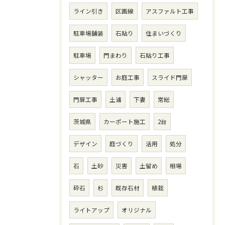
ライン引き
区画線
アスファルト工事
駐車場舗装
石貼り
住まいづくり
駐車場
門まわり
石貼り工事
シャッター
お庭工事
スライド門扉
門扉工事
土浦
下妻
常総
茨城県
カーポート施工
2台
デザイン
庭づくり
活用
処分
石
土砂
災害
土留め
相場
砕石
杉
既存石材
植栽
ライトアップ
オリジナル