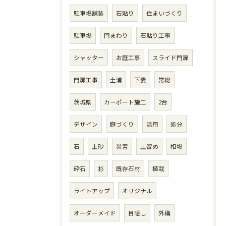
駐車場舗装
石貼り
住まいづくり
駐車場
門まわり
石貼り工事
シャッター
お庭工事
スライド門扉
門扉工事
土浦
下妻
常総
茨城県
カーポート施工
2台
デザイン
庭づくり
活用
処分
石
土砂
災害
土留め
相場
砕石
杉
既存石材
植栽
ライトアップ
オリジナル
オーダーメイド
目隠し
外構