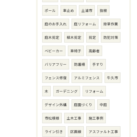
ポール
車止め
土浦市
抜根
庭のお手入れ
庭リフォーム
除草作業
庭木剪定
植木剪定
剪定
防犯対策
ベビーカー
車椅子
高齢者
バリアフリー
防護柵
手すり
フェンス修復
アルミフェンス
牛久市
お問い合わせ・ご相談はこちら
木
ガーデニング
リフォーム
デザイン外構
庭園づくり
中庭
市松模様
土木工事
施工事例
ライン引き
区画線
アスファルト工事