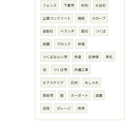
フェンス
下妻市
砂利
大谷石
土間コンクリート
階段
スロープ
沓脱石
ベランダ
庭石
つくば
和園
ブロック
修復
つくばみらい市
参道
氏神様
表札
池
つくば市
外構工事
エクステリア
石材
おしゃれ
常総市
庭
カーポート
造園
伐採
ガレージ
改修