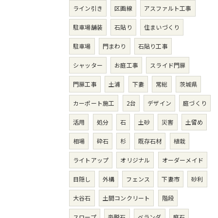
ライン引き
区画線
アスファルト工事
駐車場舗装
石貼り
住まいづくり
駐車場
門まわり
石貼り工事
シャッター
お庭工事
スライド門扉
門扉工事
土浦
下妻
常総
茨城県
カーポート施工
2台
デザイン
庭づくり
活用
処分
石
土砂
災害
土留め
相場
砕石
杉
既存石材
植栽
ライトアップ
オリジナル
オーダーメイド
目隠し
外構
フェンス
下妻市
砂利
大谷石
土間コンクリート
階段
スロープ
沓脱石
ベランダ
庭石