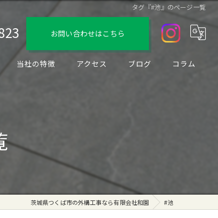
タグ『#池』のページ一覧
823
お問い合わせはこちら
当社の特徴
アクセス
ブログ
コラム
デザイン
フェンス
覧
駐車場
ブロック
リノベーション
茨城県つくば市の外構工事なら有限会社和園
#池