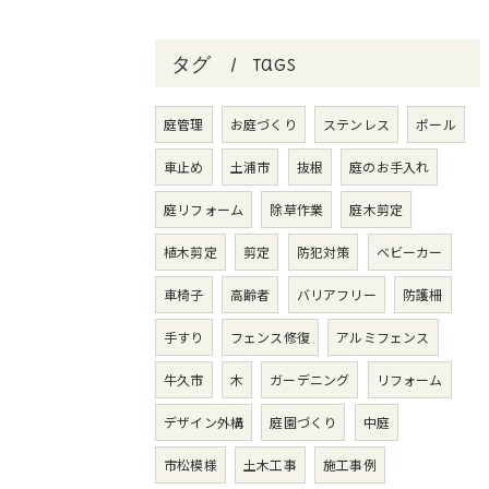
タグ
Tags
庭管理
お庭づくり
ステンレス
ポール
車止め
土浦市
抜根
庭のお手入れ
庭リフォーム
除草作業
庭木剪定
植木剪定
剪定
防犯対策
ベビーカー
車椅子
高齢者
バリアフリー
防護柵
手すり
フェンス修復
アルミフェンス
牛久市
木
ガーデニング
リフォーム
デザイン外構
庭園づくり
中庭
市松模様
土木工事
施工事例