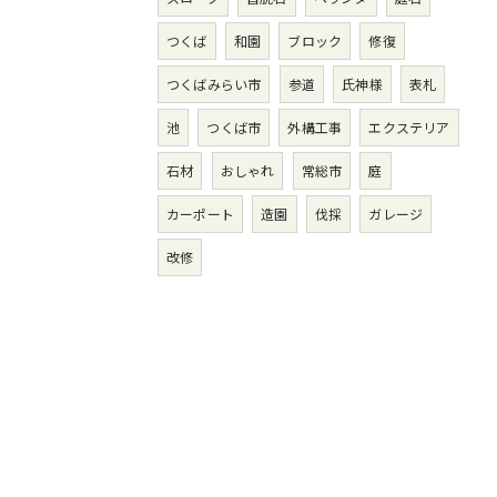
つくば
和園
ブロック
修復
つくばみらい市
参道
氏神様
表札
池
つくば市
外構工事
エクステリア
石材
おしゃれ
常総市
庭
カーポート
造園
伐採
ガレージ
改修