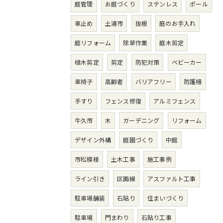
庭管理
お庭づくり
ステンレス
ポール
車止め
土浦市
抜根
庭のお手入れ
庭リフォーム
除草作業
庭木剪定
植木剪定
剪定
防犯対策
ベビーカー
車椅子
高齢者
バリアフリー
防護柵
手すり
フェンス修復
アルミフェンス
牛久市
木
ガーデニング
リフォーム
デザイン外構
庭園づくり
中庭
市松模様
土木工事
施工事例
ライン引き
区画線
アスファルト工事
駐車場舗装
石貼り
住まいづくり
駐車場
門まわり
石貼り工事