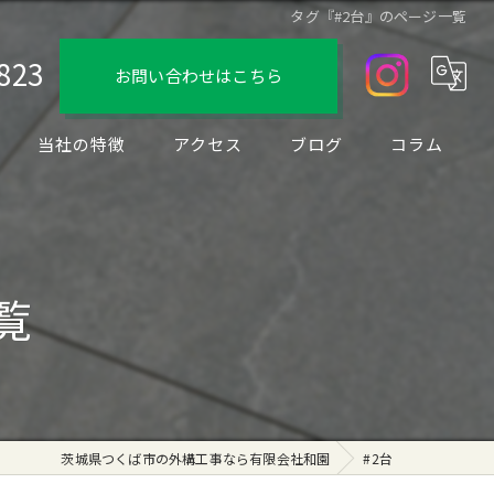
タグ『#2台』のページ一覧
823
お問い合わせはこちら
当社の特徴
アクセス
ブログ
コラム
デザイン
フェンス
覧
駐車場
ブロック
リノベーション
茨城県つくば市の外構工事なら有限会社和園
#2台