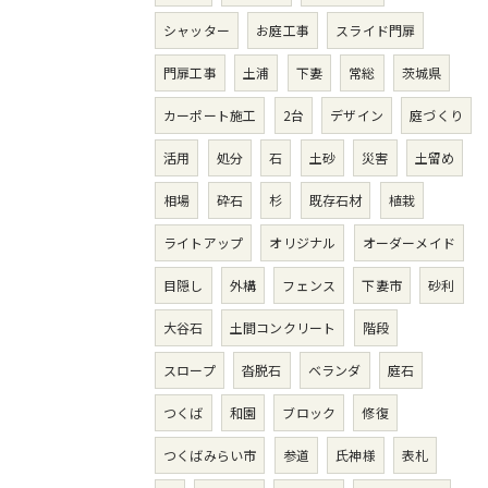
シャッター
お庭工事
スライド門扉
門扉工事
土浦
下妻
常総
茨城県
カーポート施工
2台
デザイン
庭づくり
活用
処分
石
土砂
災害
土留め
相場
砕石
杉
既存石材
植栽
ライトアップ
オリジナル
オーダーメイド
目隠し
外構
フェンス
下妻市
砂利
大谷石
土間コンクリート
階段
スロープ
沓脱石
ベランダ
庭石
つくば
和園
ブロック
修復
つくばみらい市
参道
氏神様
表札