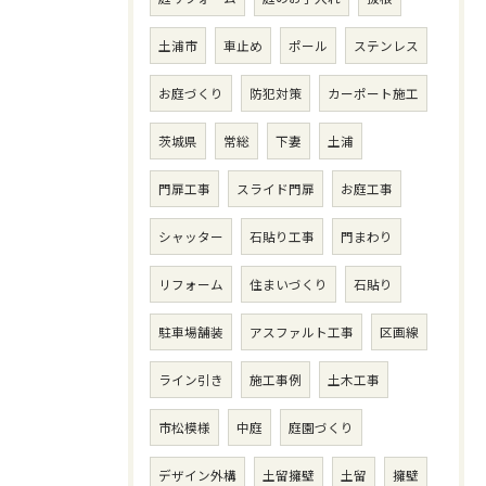
土浦市
車止め
ポール
ステンレス
お庭づくり
防犯対策
カーポート施工
茨城県
常総
下妻
土浦
門扉工事
スライド門扉
お庭工事
シャッター
石貼り工事
門まわり
リフォーム
住まいづくり
石貼り
駐車場舗装
アスファルト工事
区画線
ライン引き
施工事例
土木工事
市松模様
中庭
庭園づくり
デザイン外構
土留擁壁
土留
擁壁