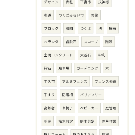
デザイン
表札
下妻市
氏神様
参道
つくばみらい市
修復
ブロック
和園
つくば
池
庭石
ベランダ
沓脱石
スロープ
階段
土間コンクリート
大谷石
砂利
砕石
駐車場
ガーデニング
木
牛久市
アルミフェンス
フェンス修復
手すり
防護柵
バリアフリー
お問い合わせ・ご相談はこちら
高齢者
車椅子
ベビーカー
庭管理
剪定
植木剪定
庭木剪定
除草作業
庭リフォーム
庭のお手入れ
抜根