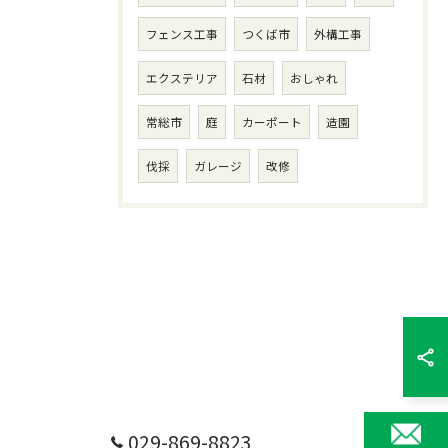
フェンス工事
つくば市
外構工事
エクステリア
石材
おしゃれ
常総市
庭
カーポート
造園
伐採
ガレージ
改修
029-869-8823