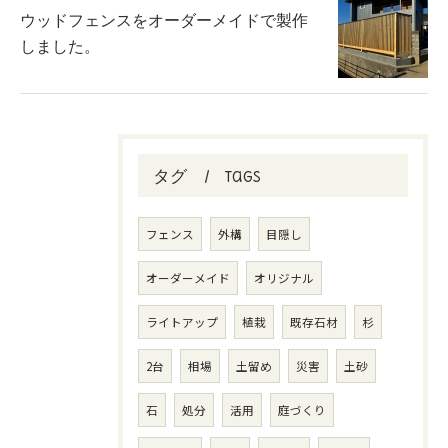
ウッドフェンスをオーダーメイドで製作
しました。
タグ
Tags
フェンス
外構
目隠し
オーダーメイド
オリジナル
ライトアップ
植栽
既存石材
杉
2台
相場
土留め
災害
土砂
石
処分
活用
庭づくり