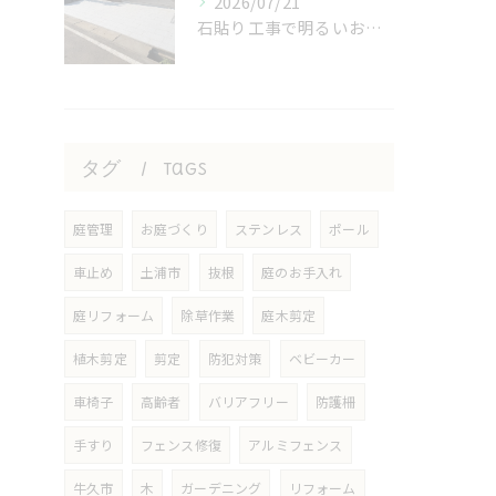
2026/07/21
石貼り工事で明るいおうち！
タグ
Tags
庭管理
お庭づくり
ステンレス
ポール
車止め
土浦市
抜根
庭のお手入れ
庭リフォーム
除草作業
庭木剪定
植木剪定
剪定
防犯対策
ベビーカー
車椅子
高齢者
バリアフリー
防護柵
手すり
フェンス修復
アルミフェンス
牛久市
木
ガーデニング
リフォーム