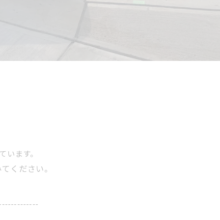
ています。
みてください。
-------------