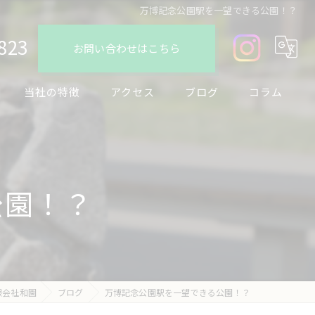
万博記念公園駅を一望できる公園！？
823
お問い合わせはこちら
当社の特徴
アクセス
ブログ
コラム
デザイン
フェンス
公園！？
駐車場
ブロック
リノベーション
限会社和園
ブログ
万博記念公園駅を一望できる公園！？