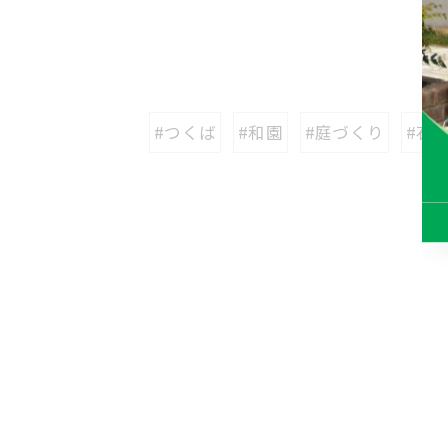
#つくば
#和園
#庭づくり
#石