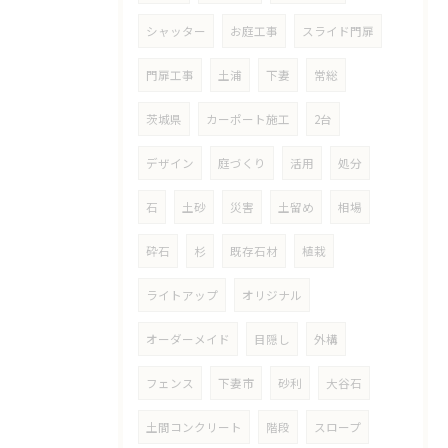
シャッター
お庭工事
スライド門扉
門扉工事
土浦
下妻
常総
茨城県
カーポート施工
2台
デザイン
庭づくり
活用
処分
石
土砂
災害
土留め
相場
砕石
杉
既存石材
植栽
ライトアップ
オリジナル
オーダーメイド
目隠し
外構
フェンス
下妻市
砂利
大谷石
土間コンクリート
階段
スロープ