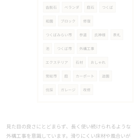
沓脱石
ベランダ
庭石
つくば
和園
ブロック
修復
つくばみらい市
参道
氏神様
表札
池
つくば市
外構工事
エクステリア
石材
おしゃれ
常総市
庭
カーポート
造園
伐採
ガレージ
改修
見た目の良さにとどまらず、長く使い続けられるような
外構工事を意識しています。滑りにくい床材や風合いが