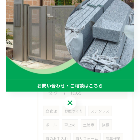
2026/07/22
駐車場舗装工事行いました！
2026/07/21
石貼り工事で明るいおうち！
お問い合わせ・ご相談はこちら
タグ
Tags
お問い合わせ・ご相談はこちら
庭管理
お庭づくり
ステンレス
ポール
車止め
土浦市
抜根
庭のお手入れ
庭リフォーム
除草作業