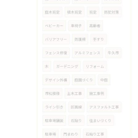
庭木剪定
植木剪定
剪定
防犯対策
ベビーカー
車椅子
高齢者
バリアフリー
防護柵
手すり
フェンス修復
アルミフェンス
牛久市
木
ガーデニング
リフォーム
デザイン外構
庭園づくり
中庭
市松模様
土木工事
施工事例
ライン引き
区画線
アスファルト工事
駐車場舗装
石貼り
住まいづくり
駐車場
門まわり
石貼り工事