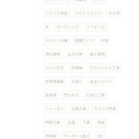
フェンス修復
アルミフェンス
牛久市
木
ガーデニング
リフォーム
デザイン外構
庭園づくり
中庭
市松模様
土木工事
施工事例
ライン引き
区画線
アスファルト工事
駐車場舗装
石貼り
住まいづくり
駐車場
門まわり
石貼り工事
シャッター
お庭工事
スライド門扉
門扉工事
土浦
下妻
常総
茨城県
カーポート施工
2台