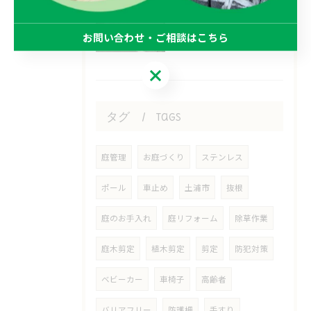
2026/07/21
石貼り工事で明るいおうち！
お問い合わせ・ご相談はこちら
お問い合わせ・ご相談はこちら
タグ
Tags
庭管理
お庭づくり
ステンレス
ポール
車止め
土浦市
抜根
庭のお手入れ
庭リフォーム
除草作業
庭木剪定
植木剪定
剪定
防犯対策
ベビーカー
車椅子
高齢者
バリアフリー
防護柵
手すり