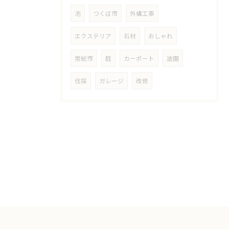
池
つくば市
外構工事
エクステリア
石材
おしゃれ
常総市
庭
カーポート
造園
伐採
ガレージ
改修