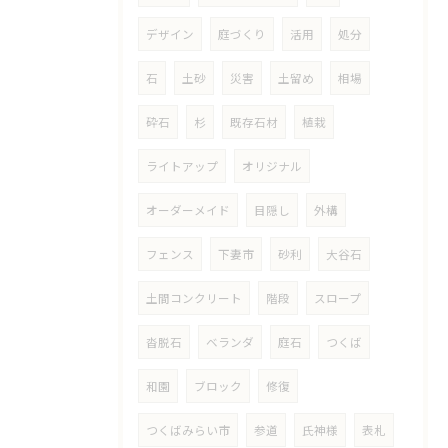
デザイン
庭づくり
活用
処分
石
土砂
災害
土留め
相場
砕石
杉
既存石材
植栽
ライトアップ
オリジナル
オーダーメイド
目隠し
外構
フェンス
下妻市
砂利
大谷石
土間コンクリート
階段
スロープ
沓脱石
ベランダ
庭石
つくば
和園
ブロック
修復
つくばみらい市
参道
氏神様
表札