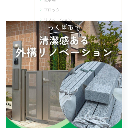
ブロック
リノベーション
最近の投稿
Recent Posts
2026/07/23
デザインある石貼り工事
2026/07/22
駐車場舗装工事行いました！