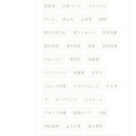
庭管理
お庭づくり
ステンレス
ポール
車止め
土浦市
抜根
庭のお手入れ
庭リフォーム
除草作業
庭木剪定
植木剪定
剪定
防犯対策
ベビーカー
車椅子
高齢者
バリアフリー
防護柵
手すり
フェンス修復
アルミフェンス
牛久市
木
ガーデニング
リフォーム
デザイン外構
庭園づくり
中庭
市松模様
土木工事
施工事例