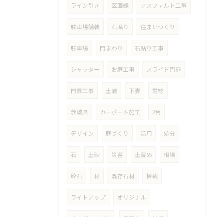
ライン引き
区画線
アスファルト工事
駐車場舗装
石貼り
住まいづくり
駐車場
門まわり
石貼り工事
シャッター
お庭工事
スライド門扉
門扉工事
土浦
下妻
常総
茨城県
カーポート施工
2台
デザイン
庭づくり
活用
処分
石
土砂
災害
土留め
相場
砕石
杉
既存石材
植栽
ライトアップ
オリジナル