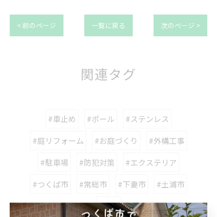
< 前のページ
一覧に戻る
次のページ >
関連タグ
#車止め
#ポール
#ステンレス
#庭リフォーム
#お庭づくり
#外構工事
#駐車場
#防犯対策
#エクステリア
#つくば市
#常総市
#下妻市
#土浦市
#和園