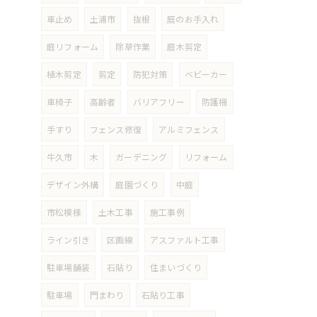
車止め
土浦市
抜根
庭のお手入れ
庭リフォーム
除草作業
庭木剪定
植木剪定
剪定
防犯対策
ベビーカー
車椅子
高齢者
バリアフリー
防護柵
手すり
フェンス修復
アルミフェンス
牛久市
木
ガーデニング
リフォーム
デザイン外構
庭園づくり
中庭
市松模様
土木工事
施工事例
ライン引き
区画線
アスファルト工事
駐車場舗装
石貼り
住まいづくり
駐車場
門まわり
石貼り工事