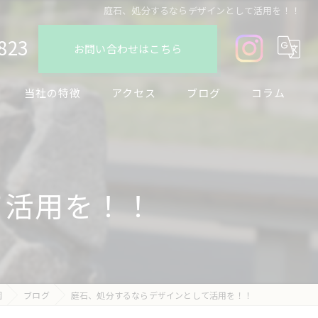
庭石、処分するならデザインとして活用を！！
823
お問い合わせはこちら
当社の特徴
アクセス
ブログ
コラム
デザイン
フェンス
て活用を！！
駐車場
ブロック
リノベーション
園
ブログ
庭石、処分するならデザインとして活用を！！