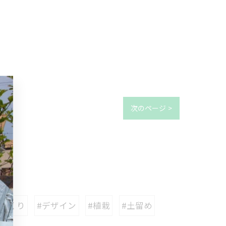
次のページ >
庭づくり
#デザイン
#植栽
#土留め