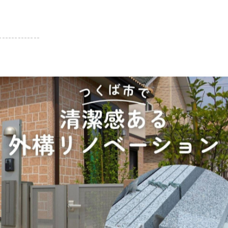
-------------
一覧に戻る
関連タグ
エクステリア
#庭
#造園
#オリジナル
#活用
#