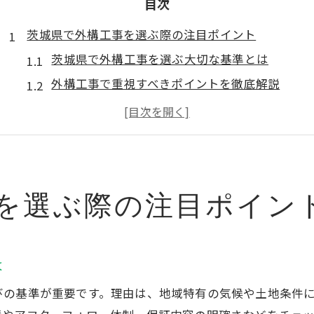
目次
茨城県で外構工事を選ぶ際の注目ポイント
茨城県で外構工事を選ぶ大切な基準とは
外構工事で重視すべきポイントを徹底解説
茨城県の外構業者選びで失敗しないコツ
外構工事の口コミと評判をどう活かすか
茨城県の外構工事で注目したい最新動向
安い外構工事を叶える比較検討の秘訣
を選ぶ際の注目ポイン
外構工事の費用相場と賢い抑え方ガイド
外構工事の費用相場を知って予算計画を立てる
茨城県で外構工事費用を抑えるための工夫
は
外構工事が安くなる時期と賢い依頼方法
びの基準が重要です。理由は、地域特有の気候や土地条件
外構工事の見積もり比較でコストダウンを実現