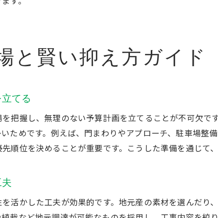
外構工事業者選びに役立つ口コミ活用法
きます。
つくば市などの外構工事体験談まとめ
外構工事で多いトラブルと対策を紹介
場と賢い抑え方ガイド
口コミ評価が高い外構工事の特徴を分析
外構工事のリアルな評判から学ぶポイント
外構工事を安く実現したい方必見の方法
を立てる
外構工事を安くするための賢い見積もり術
場を把握し、無理のない予算計画を立てることが不可欠で
茨城県で外構工事が安い業者を選ぶには
多いためです。例えば、門まわりやアプローチ、駐車場整
外構工事費用を抑える材料や工法の選び方
優先順位を決めることが重要です。こうした準備を通じて
外構工事がお得になる時期や割引情報を活用
外構工事の費用内訳を理解して賢く節約
工夫
外構工事を安く依頼できるポイントを解説
性を活かした工夫が効果的です。地元産の素材を選んだり
長く安心できる外構工事の選択ポイント
や植栽など地元調達が可能なものを採用し、工事内容を絞