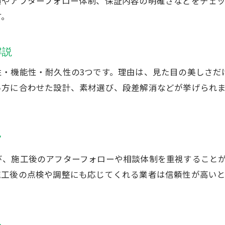
績やアフターフォロー体制、保証内容の明確さなどをチェ
外構工事費用の内訳と節約ポイントを解説
す。
安い外構工事を実現する業者選びのコツ
おしゃれな外構工事を叶える茨城県の秘訣
解説
外構工事でおしゃれな空間をつくるポイント
性・機能性・耐久性の3つです。理由は、見た目の美しさだ
茨城県で人気の外構デザイン実例に注目
い方に合わせた設計、素材選び、段差解消などが挙げられ
外構工事で理想のお庭を実現するアイデア
おしゃれな外構工事を叶える業者選び
茨城外構ランキングから学ぶデザイン傾向
ツ
外構工事で後悔しないためのデザイン提案
び、施工後のアフターフォローや相談体制を重視すること
外構工事の信頼できる選び方を徹底解説
施工後の点検や調整にも応じてくれる業者は信頼性が高い
外構工事で信頼できる業者を見極める方法
茨城県の外構業者の口コミ活用ポイント
外構工事で重視したい保証とアフターケア