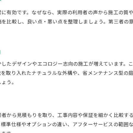
か
見積もりや相談無料の外構工事業者の選び方
常に有効です。なぜなら、実際の利用者の声から施工の質
外構工事業者の比較で失敗しない選択基準
価を比較し、良い点・悪い点を整理しましょう。第三者の
長く安心できる外構工事業者の特徴とは
満足度を高める外構工事のコツとは
外構工事で満足度を上げるための準備ポイント
向
茨城県で外構工事を成功させる打ち合わせ術
かしたデザインやエコロジー志向の施工が増えています。
外構工事の進行で気を付けたいチェック項目
栽を取り入れたナチュラルな外構や、省メンテナンス型の
外構工事で後悔しないための要望伝達法
お問い合わせ・ご相談はこちら
お問い合わせ・ご相談はこちら
しょう。
外構工事後のアフターフォローを重視しよう
外構工事口コミから学ぶ満足度アップ事例
口コミから見る茨城県の外構工事事情
業者から見積もりを取り、工事内容や保証を細かく比較す
茨城県の外構工事口コミでわかる実態とは
、標準仕様やオプションの違い、アフターサービスの範囲