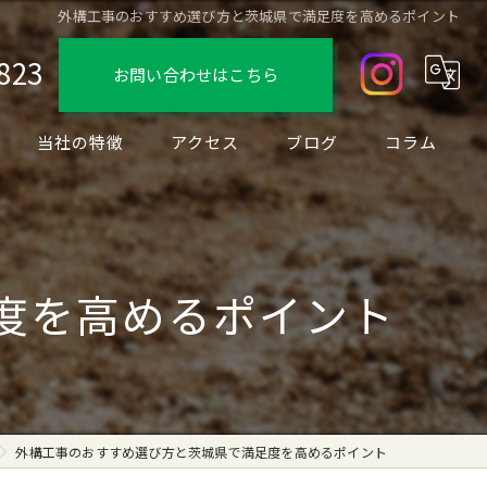
外構工事のおすすめ選び方と茨城県で満足度を高めるポイント
823
お問い合わせはこちら
当社の特徴
アクセス
ブログ
コラム
デザイン
フェンス
度を高めるポイント
駐車場
ブロック
リノベーション
外構工事のおすすめ選び方と茨城県で満足度を高めるポイント