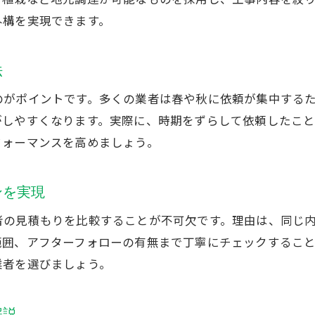
外構工事で長持ちさせるための素材選び
外構を実現できます。
茨城県の外構工事で重視すべき保証内容
外構工事のアフターサービスと点検の重要性
法
外構工事で後悔しないための保守体制の確認
のがポイントです。多くの業者は春や秋に依頼が集中する
外構工事を長く楽しむためのメンテナンス法
がしやすくなります。実際に、時期をずらして依頼したこ
安心して任せられる外構工事業者の条件
フォーマンスを高めましょう。
ンを実現
者の見積もりを比較することが不可欠です。理由は、同じ
範囲、アフターフォローの有無まで丁寧にチェックするこ
業者を選びましょう。
解説