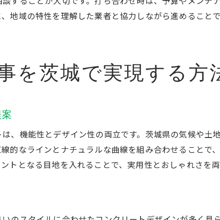
外構工事の費用を抑えるための見積もり術
相談することが大切です。打ち合わせ時は、予算やメンテ
に、地域の特性を理解した業者と協力しながら進めること
外構工事の品質保証と業者選定のポイント
安い外構工事業者を見極めるための基準
外構工事で失敗しないコツと注意点まとめ
事を茨城で実現する方
外構工事ホームページで情報を集める方法
茨城で選ぶ外構工事の最新デザイン事例
外構工事で注目の最新デザイン事例紹介
提案
茨城外構おしゃれ実例から学ぶデザイン術
トは、機能性とデザイン性の両立です。茨城県の気候や土
外構工事のトレンドと人気デザインの特徴
直線的なラインとナチュラルな曲線を組み合わせることで
最新外構工事事例に見る機能性と美しさ
セントとなる目地を入れることで、実用性とおしゃれさを両
外構工事で叶える理想的なエクステリア空間
茨城で外構工事デザインを選ぶ際のポイント
長持ちするコンクリート外構の秘訣とは
まいのスタイルに合わせたコンクリートデザインが多く見