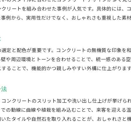
外構工事で長持ちするコンクリートの選び方
ンクリートを組み合わせた事例が人気です。具体的には、
コンクリート外構工事の耐久性を高める方法
た事例から、実用性だけでなく、おしゃれさも重視した素
外構工事後のメンテナンスとトラブル対策
外構工事で失敗しないコンクリート施工手順
は
長持ち外構工事のための素材と施工技術
の選定と配色が重要です。コンクリートの無機質な印象を
外構工事で安心の保証内容とサポート体制
外壁や周辺環境とトーンを合わせることで、統一感のある
スすることで、機能的かつ親しみやすい外構に仕上がりま
チ法
、コンクリートのスリット加工や洗い出し仕上げが挙げら
までの動線に曲線や植栽を組み込むことで、来客を迎える
用いたタイルや自然石を取り入れることが、おしゃれさと