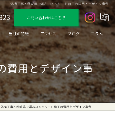
外構工事と茨城県で選ぶコンクリート施工の費用とデザイン事例
823
お問い合わせはこちら
当社の特徴
アクセス
ブログ
コラム
デザイン
フェンス
の費用とデザイン事
駐車場
ブロック
リノベーション
外構工事と茨城県で選ぶコンクリート施工の費用とデザイン事例