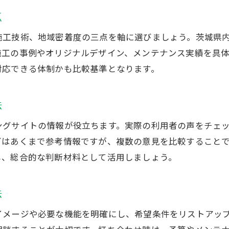
外構工事費用と茨城県おすすめ業者の比較
点
外構工事にかかる追加費用のチェック方法
施工技術、地域密着度の三点を軸に選びましょう。茨城県
費用を抑えて外構工事を依頼するコツ
施工の事例やオリジナルデザイン、メンテナンス実績を具
駐車場向け外構工事のポイントを紹介
対応できる体制かも比較基準となります。
駐車場外構工事で失敗しないための注意点
外構工事で駐車場を使いやすくする秘訣
法
外構工事車の導線設計と安全性の確保
ングサイトの情報が役立ちます。実際の利用者の声をチェ
外構工事施工例駐車場のデザインと機能性
お問い合わせ・ご相談はこちら
お問い合わせ・ご相談はこちら
グはあくまで参考情報ですが、複数の意見を比較すること
し、総合的な判断材料として活用しましょう。
駐車場外構工事のおすすめコンクリート施工
駐車場外構工事のメンテナンスと長持ちの工夫
法
外構工事の安さと品質を両立させるコツ
外構工事で安さと品質を両立させる選び方
イメージや必要な機能を明確にし、希望条件をリストアッ