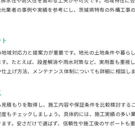
は排水性や耐久性を高める工夫が不可欠です。地域特性に
外構工事と植栽で演出する美しい空間
地元業者の事例や実績を参考にし、茨城県特有の外構工事
茨城で外構工事をおしゃれに仕上げるコツ
コンクリート施工例から学ぶ外構工事の魅力
外構工事のコンクリート施工例を徹底解説
ント
駐車場におすすめな外構工事コンクリート事例
の地域対応力と提案力が重要です。地元の土地条件や暮ら
外構工事で実現する機能的なアプローチ施工
ます。たとえば、段差解消や雨水対策など、実用面も重視
外構工事で人気のコンクリートデザイン紹介
や仕上げ方法、メンテナンス体制についても詳細に相談し
外構工事施工例駐車場の特徴とポイント
外構工事実例から得るアイデアと注意点
点
外構工事の費用相場を茨城県で徹底解説
ら見積もりを取得し、施工内容や保証条件を比較検討する
茨城県外構工事の費用相場を知るポイント
実度もチェックしましょう。具体的には、施工実績の多い
外構工事の費用が決まる要素と内訳について
きます。安さだけで選ばず、信頼性や施工後のサポートも
外構工事の安いプランと見積もりの見方