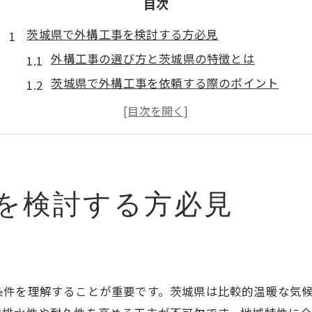
目次
茨城県で外構工事を検討する方必見
外構工事の選び方と茨城県の特徴とは
茨城県で外構工事を依頼する際のポイント
外構工事の安い業者選びのコツと注意点
茨城県外構工事おすすめ業者比較の視点
外構工事の口コミやランキングの活用法
茨城県で外構工事を成功させる準備方法
を検討する方必見
おしゃれな外構工事を茨城で実現する方法
外構工事でおしゃれを叶えるデザイン提案
茨城外構おしゃれ事例から学ぶ選び方
外構工事における素材と配色の工夫とは
条件を理解することが重要です。茨城県は比較的温暖な気
外構工事で人気のおしゃれなアプローチ法