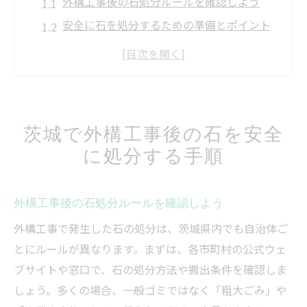
外構工事後の石処分ルールを確認しよう
安全に石を処分するための準備とポイント
石処分の持ち込み方法と注意点を解説
茨城で外構工事後の石の分別方法とは
外構工事の石を自治体ルールで処理する流
れ
茨城で外構工事後の石を安全
石処分のよくある疑問と外構工事の注意点
に処分する手順
不要な庭石の処分法を外構工事経験から解説
外構工事で不要庭石を安全に処分する方法
外構工事後の石処分ルールを確認しよう
外構工事経験者が語る庭石処分のコツ
外構工事で発生した石の処分は、茨城県内でも自治体ご
庭石を引き取ってもらう際の外構工事ポイ
とにルールが異なります。まずは、各市町村の公式ウェ
ント
ブサイトや窓口で、石の処分方法や搬出条件を確認しま
外構工事後の庭石買取サービスの選び方
しょう。多くの場合、一般ゴミではなく「粗大ごみ」や
庭石を無料で処分する方法と注意事項