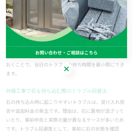
茨城県で石を処分場に持ち込む流れは、事前問い合わせ
→予約（必要な場合）→現地受付→計量・確認→搬入・
支払いという段階を踏みます。なぜなら、処分場ごとに
受付方法や手順が定められているためです。例えば、受
付時に石の種類や量を確認され、場合によっては分別作
お問い合わせ・ご相談はこちら
業が求められることもあります。流れを事前に把握して
おくことで、当日のトラブルや待ち時間を最小限にでき
お問い合わせ・ご相談はこちら
ます。
外構工事で石を持ち込む際のトラブル回避法
石の持ち込み時に起こりやすいトラブルは、受け入れ拒
否や追加料金の発生です。理由は、石に異物が混ざって
いたり、事前申告と実際の量が異なるケースが多いため
です。トラブル回避策として、事前に石の状態を確認