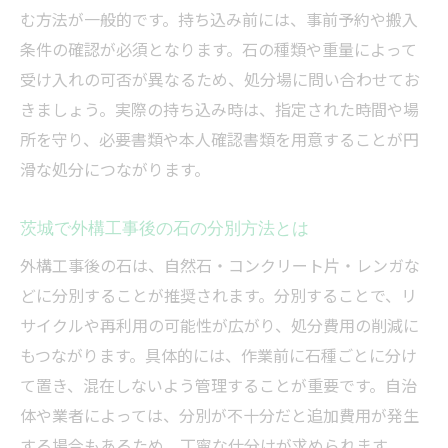
法
む方法が一般的です。持ち込み前には、事前予約や搬入
大量の石処分で外構工事と業者の選び方
条件の確認が必須となります。石の種類や重量によって
外構工事で大量の石を搬出する手順
受け入れの可否が異なるため、処分場に問い合わせてお
大量の石処分時に見積もりの取り方を解説
きましょう。実際の持ち込み時は、指定された時間や場
外構工事の大量石処分で使える節約術
所を守り、必要書類や本人確認書類を用意することが円
滑な処分につながります。
大量の石も安心処分できる外構工事の工夫
外構工事で出た石の費用相場と節約ポイント
茨城で外構工事後の石の分別方法とは
外構工事後の石処分費用の目安と内訳
外構工事後の石は、自然石・コンクリート片・レンガな
石処分の費用を抑える外構工事のポイント
どに分別することが推奨されます。分別することで、リ
外構工事で知っておきたい石処分の相場
サイクルや再利用の可能性が広がり、処分費用の削減に
石処分費用を比較する外構工事のコツ
もつながります。具体的には、作業前に石種ごとに分け
外構工事の石処分で追加料金を避ける方法
て置き、混在しないよう管理することが重要です。自治
石処分の見積もりを賢く取る外構工事術
体や業者によっては、分別が不十分だと追加費用が発生
庭石の無料引き取りや買取の可能性を探る方法
する場合もあるため、丁寧な仕分けが求められます。