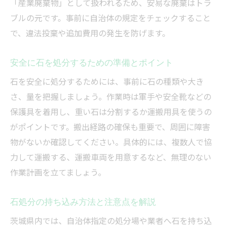
「産業廃棄物」として扱われるため、安易な廃棄はトラ
外構工事の庭石処分で失敗しないための対
ブルの元です。事前に自治体の規定をチェックすること
策
で、違法投棄や追加費用の発生を防げます。
石の持ち込み処分における茨城県の注意点
外構工事で出た石の持ち込み先を選ぶ基準
安全に石を処分するための準備とポイント
石処分の持ち込み時に必要な手続きと注意
石を安全に処分するためには、事前に石の種類や大き
外構工事後に石を持ち込む際の料金目安
さ、量を把握しましょう。作業時は軍手や安全靴などの
保護具を着用し、重い石は分割するか運搬用具を使うの
茨城県の石処分持ち込み場所での流れとは
がポイントです。搬出経路の確保も重要で、周囲に障害
外構工事で石を持ち込む際のトラブル回避
物がないか確認してください。具体的には、複数人で協
法
力して運搬する、運搬車両を用意するなど、無理のない
石処分時に外構工事と連携すべき理由
作業計画を立てましょう。
大量の石を効率よく処分したい方への実践ガイ
ド
石処分の持ち込み方法と注意点を解説
外構工事で出た大量の石を効率処分する方
茨城県内では、自治体指定の処分場や業者へ石を持ち込