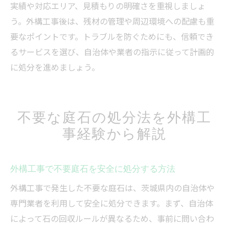
実績や対応エリア、見積もりの明確さを重視しましょ
自治体と連携した安全な外構工事石処分
う。外構工事後は、残材の管理や周辺環境への配慮も重
納得できる外構工事後の石処分サービス選び
要なポイントです。トラブルを防ぐためにも、信頼でき
外構工事の石処分サービス選びの基準
るサービスを選び、自治体や業者の指示に従って計画的
信頼できる外構工事業者の見極め方
に処分を進めましょう。
外構工事後の石処分で比較すべきサービス
外構工事業者選びで失敗しないための注意
点
不要な庭石の処分法を外構工
外構工事の口コミや事例から選ぶ石処分法
事経験から解説
納得できる外構工事石処分の契約ポイント
外構工事で不要庭石を安全に処分する方法
外構工事で発生した不要な庭石は、茨城県内の自治体や
専門業者を利用して安全に処分できます。まず、自治体
によって石の回収ルールが異なるため、事前に問い合わ