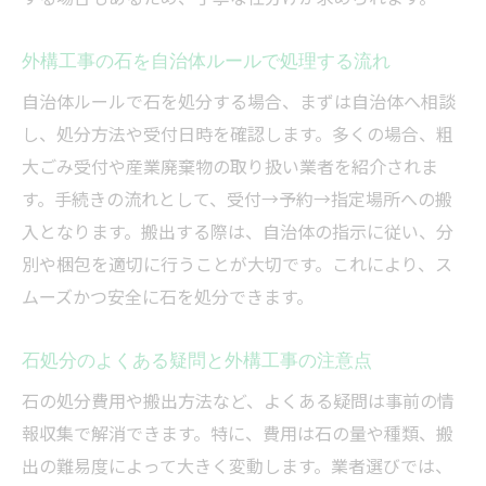
外構工事後の庭石無料引き取りサービス活
外構工事の石を自治体ルールで処理する流れ
用法
外構工事で庭石買取業者を選ぶポイント
自治体ルールで石を処分する場合、まずは自治体へ相談
し、処分方法や受付日時を確認します。多くの場合、粗
無料で庭石処分するための外構工事の工夫
大ごみ受付や産業廃棄物の取り扱い業者を紹介されま
外構工事で庭石を高く売るコツと注意点
す。手続きの流れとして、受付→予約→指定場所への搬
庭石の状態別に選べる外構工事後の処分法
入となります。搬出する際は、自治体の指示に従い、分
外構工事と連携した庭石買取・譲渡の流れ
別や梱包を適切に行うことが大切です。これにより、ス
自治体ルールに沿った石処分のコツと落とし穴
ムーズかつ安全に石を処分できます。
外構工事で守るべき石処分の自治体ルール
石処分で見落としがちな外構工事の注意点
石処分のよくある疑問と外構工事の注意点
自治体での外構工事石処分手続きの流れ
石の処分費用や搬出方法など、よくある疑問は事前の情
自治体ルール違反を防ぐ外構工事の工夫
報収集で解消できます。特に、費用は石の量や種類、搬
出の難易度によって大きく変動します。業者選びでは、
外構工事後の石処分で多いトラブル事例