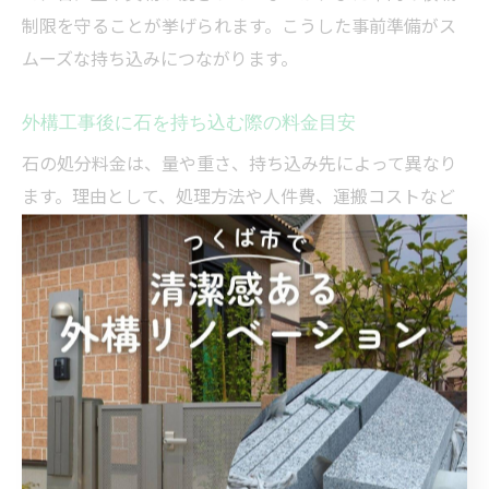
制限を守ることが挙げられます。こうした事前準備がス
ムーズな持ち込みにつながります。
外構工事後に石を持ち込む際の料金目安
石の処分料金は、量や重さ、持ち込み先によって異なり
ます。理由として、処理方法や人件費、運搬コストなど
が反映されるためです。茨城県では、自治体施設と民間
業者で料金体系が違うため、事前の見積もり依頼が重要
です。例えば、自治体施設は比較的安価ですが、量やサ
イズに制限があります。民間業者は柔軟な対応が可能で
すが、料金が高くなる場合もあります。納得できる料金
で処分するには、複数の業者に相談することが有効で
す。
茨城県の石処分持ち込み場所での流れとは