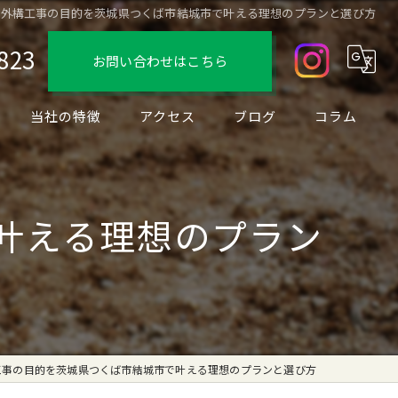
外構工事の目的を茨城県つくば市結城市で叶える理想のプランと選び方
823
お問い合わせはこちら
当社の特徴
アクセス
ブログ
コラム
デザイン
フェンス
叶える理想のプラン
駐車場
ブロック
リノベーション
工事の目的を茨城県つくば市結城市で叶える理想のプランと選び方