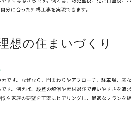
しやすくなるからです。例えば、防犯重視、見た目重視、
外構工事が気候や環境に対応する理由
、自分に合った外構工事を実現できます。
外構工事で地域に溶け込むデザインを選ぶ
外構工事で地元の素材を活用するメリット
理想の住まいづくり
外構工事で地域密着型の提案を受けるには
外構工事で地域の安心感を得る方法
外構工事で防犯とデザインを両立する
れ
外構工事で防犯と美観を両立させる工夫
要素です。なぜなら、門まわりやアプローチ、駐車場、庭
外構工事が防犯性向上に役立つ仕組み
らです。例えば、段差の解消や素材選びで使いやすさを追
外構工事でデザイン性を高めるポイント
特徴や家族の要望を丁寧にヒアリングし、最適なプランを
外構工事の選び方で防犯も意識する方法
外構工事で家族を守る安心設計の秘訣
外構工事で景観と安全を同時に叶える