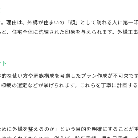
外構工事が家族の安全を守る理由
は
外構工事でくつろげる庭空間を作るアイデア
す。理由は、外構が住まいの「顔」として訪れる人に第一
外構工事で暮らしに安心をプラスする方法
ると、住宅全体に洗練された印象を与えられます。外構工
外構工事の役割を理解して快適な住まいへ
外構工事を成功へ導くプラン作成術
外構工事を成功に導くプラン設計のコツ
ント
外構工事で失敗しないためのポイント
体的な使い方や家族構成を考慮したプラン作成が不可欠で
外構工事の計画で重視すべき要素とは
お問い合わせ・ご相談はこちら
お問い合わせ・ご相談はこちら
い植栽の選定などが挙げられます。これらを丁寧に計画す
外構工事の打ち合わせで確認すべき項目
外構工事のプラン作成で理想を叶える方法
外構工事で納得のいく仕上がりにする工夫
地域性も活かす外構工事の進め方
ために外構を整えるのか」という目的を明確にすることが
外構工事で地域特性を活かすポイント