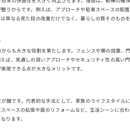
で日常の快適性を大きく向上させます。理由は、動線の確
外構工事で後悔しないプラン作成の秘訣
が整うからです。例えば、アプローチや駐車スペースの配
外構工事で叶える家族の快適な空間づくり
事は単なる見た目の改善だけでなく、暮らしの質そのものを
外構工事で住まい全体の価値を高める方法
機能性重視なら外構工事が最適な理由
上
外構工事で得られる機能性のメリット
点からも大きな役割を果たします。フェンスや塀の設置、
外構工事が暮らしの利便性を向上させる理由
例えば、見通しの良いアプローチやセキュリティ性の高い
外構工事で使いやすい動線を設計するコツ
が実現できる点が大きなメリットです。
外構工事による防犯性アップのポイント
外構工事で快適な生活環境を実現する方法
外構工事が選ばれる機能面の魅力とは
立が鍵です。代表的な手法として、家族のライフスタイル
快適な毎日を支える外構工事の役割
車スペースの拡張や庭のリフォームなど、生活シーンに合わ
外構工事で毎日の暮らしが快適に変わる
になります。
外構工事が生活動線をスムーズにする仕組み