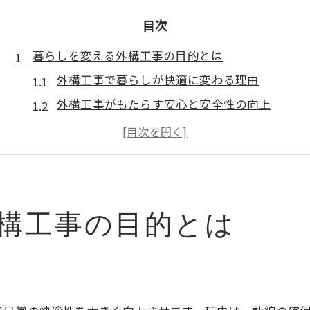
目次
暮らしを変える外構工事の目的とは
外構工事で暮らしが快適に変わる理由
外構工事がもたらす安心と安全性の向上
外構工事で実現する理想の家まわり
外構工事が住宅の印象に与える影響とは
外構工事で暮らしやすさを叶えるポイント
外構工事の目的を明確にする重要性
構工事の目的とは
外構工事で叶える理想の住まいづくり
外構工事で理想の住まいが形になる流れ
外構工事が住環境に与えるプラス効果
外構工事の工夫で個性ある住まいを実現