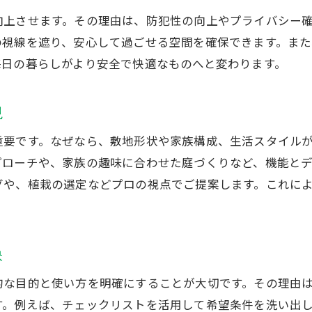
安心と美しさを備えた外構づくりの秘訣
向上させます。その理由は、防犯性の向上やプライバシー
外構工事で安心と美しさを両立する方法
の視線を遮り、安心して過ごせる空間を確保できます。ま
外構工事がもたらす快適な住まいの秘訣
毎日の暮らしがより安全で快適なものへと変わります。
外構工事で心地よい空間を作るポイント
外構工事で長く美観を保つための工夫
現
外構工事で毎日が楽しくなる住まいへ
重要です。なぜなら、敷地形状や家族構成、生活スタイル
外構工事で家族が安心して暮らせる理由
プローチや、家族の趣味に合わせた庭づくりなど、機能と
グや、植栽の選定などプロの視点でご提案します。これに
訣
的な目的と使い方を明確にすることが大切です。その理由
す。例えば、チェックリストを活用して希望条件を洗い出