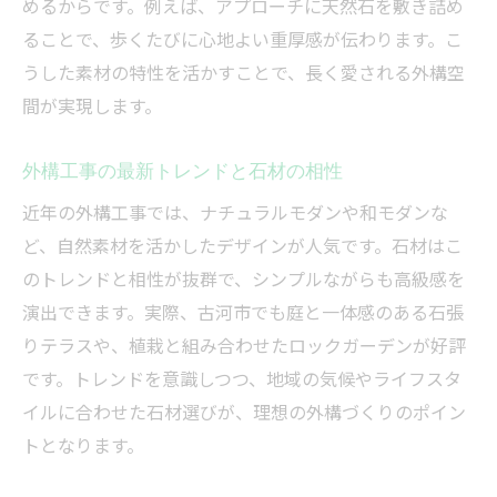
めるからです。例えば、アプローチに天然石を敷き詰め
外構工事の口コミを参考にする際の注意点
ることで、歩くたびに心地よい重厚感が伝わります。こ
外構工事を依頼する前に知りたい基礎知識
うした素材の特性を活かすことで、長く愛される外構空
間が実現します。
外構工事で抑えておきたい相談ポイント
外構工事の費用と質を高めるコツ
外構工事の最新トレンドと石材の相性
外構工事の費用を抑えるための工夫と工法
近年の外構工事では、ナチュラルモダンや和モダンな
外構工事の質を高める石材選びのポイント
ど、自然素材を活かしたデザインが人気です。石材はこ
外構工事の見積もり比較で注意すべき点
のトレンドと相性が抜群で、シンプルながらも高級感を
外構工事を安くおしゃれに仕上げる秘訣
演出できます。実際、古河市でも庭と一体感のある石張
外構工事費用とデザイン性のバランス術
りテラスや、植栽と組み合わせたロックガーデンが好評
防犯性も兼ねた石材外構の魅力とは
です。トレンドを意識しつつ、地域の気候やライフスタ
外構工事で防犯性を高める石材活用法
イルに合わせた石材選びが、理想の外構づくりのポイン
トとなります。
外構工事の石材で叶える安心な暮らし
外構工事と石材で実現するプライバシー確