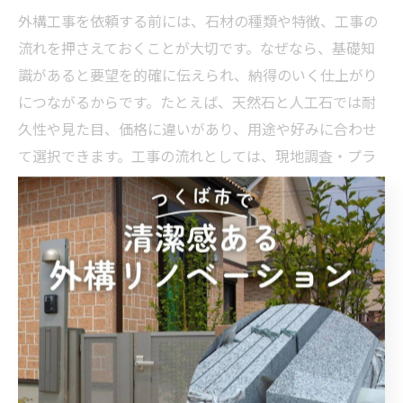
外構工事を依頼する前には、石材の種類や特徴、工事の
流れを押さえておくことが大切です。なぜなら、基礎知
識があると要望を的確に伝えられ、納得のいく仕上がり
につながるからです。たとえば、天然石と人工石では耐
久性や見た目、価格に違いがあり、用途や好みに合わせ
て選択できます。工事の流れとしては、現地調査・プラ
ンニング・見積り・施工・アフターフォローの順で進み
ます。事前に知識を得ておくことで、安心して外構工事
に臨めます。
外構工事で抑えておきたい相談ポイント
外構工事を相談する際は、希望のデザインや予算、将来
のメンテナンス性など複数のポイントを整理して伝える
ことが大切です。理由は、要望を明確にすることで業者