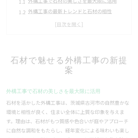
外構工事で石材の美しさを最大限に活用
外構工事の最新トレンドと石材の相性
おしゃれな外構工事の石材選びポイント
外構工事で叶える高級感ある石材デザイン
外構工事における石材施工のメリット解説
おしゃれな庭を叶える石の活用術
石材で魅せる外構工事の新提
外構工事で実現するおしゃれな石の配置術
案
外構工事で人気の石材デザインアイデア集
外構工事で選ぶおしゃれな石材のコツ
外構工事で石材の美しさを最大限に活用
外構工事と石材で変わる庭の雰囲気作り
石材を活かした外構工事は、茨城県古河市の自然豊かな
おしゃれな外構工事に必要な石材の種類
環境と相性が良く、住まい全体に上質な印象を与えま
茨城県古河市で外構工事を検討中なら
す。理由は、石材がもつ質感や色合いが庭やアプローチ
外構工事の業者選びで失敗しないコツ
に自然な調和をもたらし、経年変化による味わいも楽し
外構工事で重視すべき地元の特徴と利点