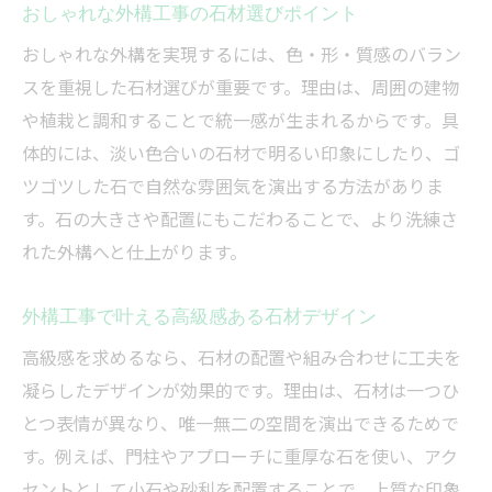
おしゃれな外構工事の石材選びポイント
保
おしゃれな外構を実現するには、色・形・質感のバラン
外構工事の防犯性強化に効果的な石材配置
スを重視した石材選びが重要です。理由は、周囲の建物
外構工事で選ぶ防犯に強い石材の特徴
や植栽と調和することで統一感が生まれるからです。具
機能美あふれる庭づくりの秘訣を解説
体的には、淡い色合いの石材で明るい印象にしたり、ゴ
外構工事でかなう機能美とデザインの両立
ツゴツした石で自然な雰囲気を演出する方法がありま
外構工事の石材で作る使いやすい庭空間
す。石の大きさや配置にもこだわることで、より洗練さ
外構工事で実現するおしゃれな動線設計
れた外構へと仕上がります。
外構工事の機能美を引き出す石材選び
外構工事で叶える高級感ある石材デザイン
外構工事と石材で快適な庭をつくる工夫
高級感を求めるなら、石材の配置や組み合わせに工夫を
凝らしたデザインが効果的です。理由は、石材は一つひ
とつ表情が異なり、唯一無二の空間を演出できるためで
す。例えば、門柱やアプローチに重厚な石を使い、アク
セントとして小石や砂利を配置することで、上質な印象