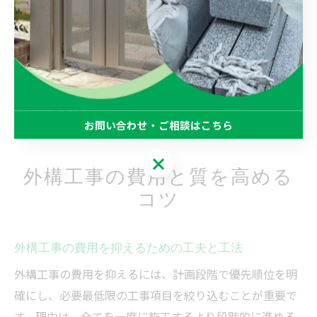
との認識違いを防ぎ、理想の石材外構が実現しやすくな
るからです。具体的には、家族のライフスタイルに合っ
た動線やプライバシー確保、防犯対策、耐久性を重視し
た素材選びなどを相談リストにまとめましょう。これら
のポイントを押さえた相談で、満足度の高い庭づくりが
可能となります。
お問い合わせ・ご相談はこちら
お問い合わせ・ご相談はこちら
外構工事の費用と質を高める
コツ
外構工事の費用を抑えるための工夫と工法
外構工事の費用を抑えるには、計画段階で優先順位を明
確にし、必要最低限の工事項目を絞り込むことが重要で
す。理由は、全てを一度に施工するより段階的に進める