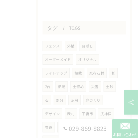
タグ
Tags
フェンス
外構
目隠し
オーダーメイド
オリジナル
ライトアップ
植栽
既存石材
杉
2台
相場
土留め
災害
土砂
石
処分
活用
庭づくり
デザイン
表札
下妻市
氏神様
029-869-8823
参道
つくばみらい市
修復
お問い合わせ