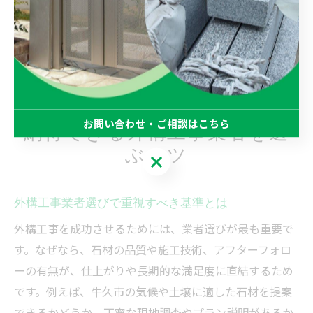
的に適した石材か、2.予算とのバランス、3.メンテナン
ス性、4.施工業者の提案力、5.実際の施工例の確認、を
押さえましょう。これらのポイントを順に確認すること
で、ご自身の理想に合った石材外構が実現できます。
お問い合わせ・ご相談はこちら
納得できる外構工事業者を選
ぶコツ
お問い合わせ・ご相談はこちら
外構工事業者選びで重視すべき基準とは
外構工事を成功させるためには、業者選びが最も重要で
す。なぜなら、石材の品質や施工技術、アフターフォロ
ーの有無が、仕上がりや長期的な満足度に直結するため
です。例えば、牛久市の気候や土壌に適した石材を提案
できるかどうか、丁寧な現地調査やプラン説明があるか