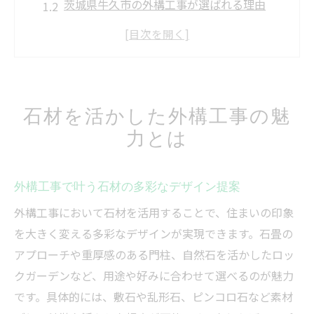
茨城県牛久市の外構工事が選ばれる理由
自然な石材外構と暮らしの調和を考える
外構工事で注目される素材選びのポイント
安心して依頼できる外構工事の要素とは
長持ちする石の外構を叶えるポイント
石材を活かした外構工事の魅
外構工事で重視したい石材の耐久性とは
力とは
牛久市で石材外構を長持ちさせるコツ
外構工事後のメンテナンス方法を解説
外構工事で叶う石材の多彩なデザイン提案
茨城の気候に適した石材選びのポイント
外構工事において石材を活用することで、住まいの印象
プロが教える外構工事の施工ノウハウ
を大きく変える多彩なデザインが実現できます。石畳の
外構工事を検討するなら知っておきたい基礎知
アプローチや重厚感のある門柱、自然石を活かしたロッ
識
クガーデンなど、用途や好みに合わせて選べるのが魅力
外構工事の基礎知識と進め方を解説
です。具体的には、敷石や乱形石、ピンコロ石など素材
石材外構に必要な準備や確認事項とは