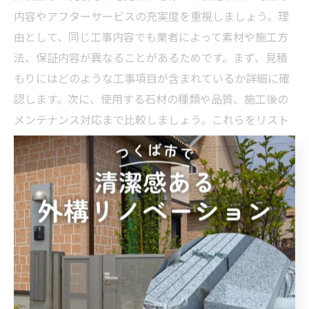
内容やアフターサービスの充実度を重視しましょう。理
由として、同じ工事内容でも業者によって素材や施工方
法、保証内容が異なることがあるためです。まず、見積
もりにはどのような工事項目が含まれているか詳細に確
認します。次に、使用する石材の種類や品質、施工後の
メンテナンス対応まで比較しましょう。これらをリスト
アップし、複数業者の見積もりを並べて検討すること
で、納得のいく選択が可能となります。
石材選びで迷わないためのチェックリスト
石材選びで失敗しないためには、実際の素材を見て触れ
ることが重要です。なぜなら、石材ごとに色味や質感、
耐久性が異なるため、カタログだけでは判断しきれない
点が多いからです。チェックリストとしては、1.使用目