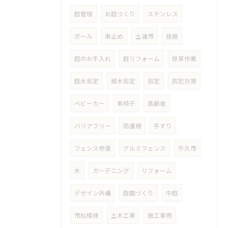
庭管理
お庭づくり
ステンレス
ポール
車止め
土浦市
抜根
庭のお手入れ
庭リフォーム
除草作業
庭木剪定
植木剪定
剪定
防犯対策
ベビーカー
車椅子
高齢者
バリアフリー
防護柵
手すり
フェンス修復
アルミフェンス
牛久市
木
ガーデニング
リフォーム
デザイン外構
庭園づくり
中庭
市松模様
土木工事
施工事例