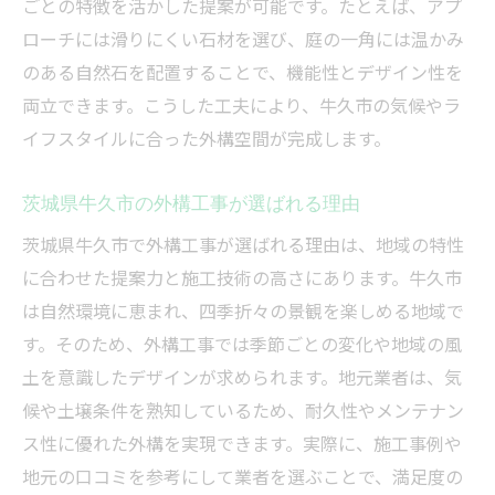
ごとの特徴を活かした提案が可能です。たとえば、アプ
牛久市で外構工事を計画する際の流れ
ローチには滑りにくい石材を選び、庭の一角には温かみ
外構工事の見積もり比較ポイントを紹介
のある自然石を配置することで、機能性とデザイン性を
両立できます。こうした工夫により、牛久市の気候やラ
石材選びで迷わないためのチェックリスト
イフスタイルに合った外構空間が完成します。
納得できる外構工事業者を選ぶコツ
外構工事業者選びで重視すべき基準とは
茨城県牛久市の外構工事が選ばれる理由
茨城県で信頼できる外構工事業者の探し方
茨城県牛久市で外構工事が選ばれる理由は、地域の特性
牛久市の外構工事口コミ活用術を解説
に合わせた提案力と施工技術の高さにあります。牛久市
外構工事業者のホームページチェック法
は自然環境に恵まれ、四季折々の景観を楽しめる地域で
見積もり比較で理想の外構工事を実現
す。そのため、外構工事では季節ごとの変化や地域の風
石材外構が暮らしに与えるメリットを解説
土を意識したデザインが求められます。地元業者は、気
外構工事で快適な住環境を手に入れる方法
候や土壌条件を熟知しているため、耐久性やメンテナン
ス性に優れた外構を実現できます。実際に、施工事例や
石材外構がもたらす美しさと機能性の両立
地元の口コミを参考にして業者を選ぶことで、満足度の
牛久市で人気の外構工事メリットまとめ