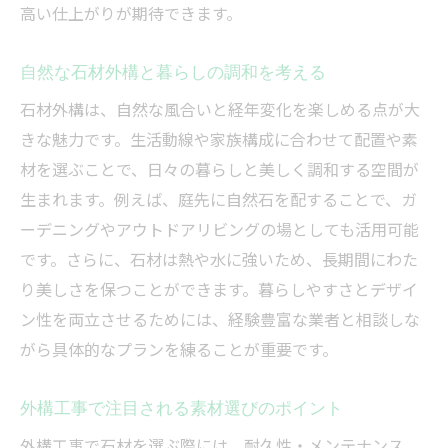
高い仕上がりが期待できます。
茨城外構で実感する暮らしのグレードアッ
プ
自然な石材外構と暮らしの調和を考える
外構工事で資産価値が向上する理由とは
石材外構は、自然な風合いと経年変化を楽しめる点が大
牛久市で外構工事を成功させるための秘訣
きな魅力です。生活動線や家族構成に合わせて配置や素
外構工事成功のための業者比較ポイント
材を選ぶことで、日々の暮らしと美しく調和する空間が
口コミや事例で学ぶ牛久市の外構工事
生まれます。例えば、庭先に自然石を配することで、ガ
石材選びとデザイン提案の重要性を解説
ーデニングやアウトドアリビングの場としても活用可能
外構工事で後悔しないための確認事項
です。さらに、石材は熱や水に強いため、長期間にわた
り美しさを保つことができます。暮らしやすさとデザイ
プロの視点で見る外構工事の成功事例
ン性を両立させるためには、経験豊富な業者と相談しな
がら具体的なプランを練ることが重要です。
外構工事で注目される素材選びのポイント
外構工事で石材を選ぶ際には、耐久性・メンテナンス