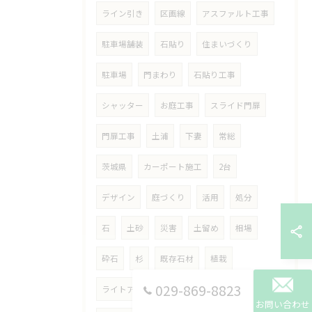
ライン引き
区画線
アスファルト工事
駐車場舗装
石貼り
住まいづくり
駐車場
門まわり
石貼り工事
シャッター
お庭工事
スライド門扉
門扉工事
土浦
下妻
常総
茨城県
カーポート施工
2台
デザイン
庭づくり
活用
処分
石
土砂
災害
土留め
相場
砕石
杉
既存石材
植栽
029-869-8823
ライトアップ
オリジナル
お問い合わせ