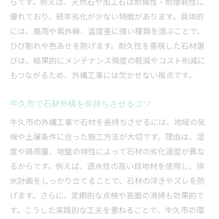
らです。例えば、天然石や加工石は耐候性・耐摩耗性に
優れており、経年劣化が少ない特徴があります。具体的
には、風雨や紫外線、温度差に強い種類を選ぶことで、
ひび割れや色あせを防げます。耐久性を重視した石材選
びは、結果的にメンテナンス頻度の軽減やコスト削減に
もつながるため、外構工事には欠かせない視点です。
牛久市で石材外構を長持ちさせるコツ
牛久市の外構工事で石材を長持ちさせるには、地域の気
候や土壌条件に合った施工方法が大切です。理由は、湿
度や降雨量、地盤の特性によって石材の劣化速度が異な
るからです。例えば、透水性の高い目地材を使用し、排
水計画をしっかり立てることで、石材の浮きやズレを防
げます。さらに、定期的な点検や表面の清掃も効果的で
す。こうした実践的な工夫を重ねることで、牛久市の環