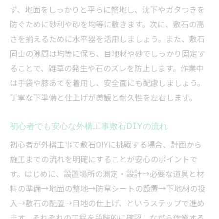
ず、地面をしっかりと平らに整地し、沈下やガタつきを
防ぐために砂利や砂を均等に敷きます。次に、敷石の高
さを揃えるために水平器を活用しましょう。また、敷石
同士の隙間は均等に保ち、目地材や砂でしっかり固定す
ることで、雑草の発生や石のズレを防止します。作業中
は手袋や膝あてを着用し、安全面にも配慮しましょう。
丁寧な下準備と仕上げが美観と耐久性を左右します。
初心者でも安心な外構工事敷石DIYの流れ
初心者が外構工事で敷石DIYに挑戦する場合、計画から
施工までの流れを明確にすることが安心のポイントで
す。はじめに、設置場所の測定・設計→必要な道具と材
料の準備→地面の整地→防草シートの設置→下地材の投
入→敷石の配置→目地の仕上げ、というステップで進め
ます。それぞれの工程を段階的に確認しながら作業する