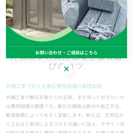
るなら敷石が適しています。逆に、庭にアクセントや自
然な動線を求めるなら飛び石が効果的です。事前にイメ
ージを具体化し、実際の施工例や専門家の意見を参考に
選ぶことで、理想のエクステリアを実現できます。
お問い合わせ・ご相談はこちら
外構工事の費用相場と敷石選
びのコツ
お問い合わせ・ご相談はこちら
外構工事で抑える敷石費用相場の基礎知識
外構工事で敷石を取り入れる際、まず知っておきたいの
は費用相場の基礎です。敷石の価格は素材や施工方法、
敷設面積によって大きく変動します。例えば、天然石や
人工石など素材によるコストの違いに加え、デザイン性
や耐久性の観点も費用に影響を与えます。外構工事の予