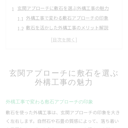
玄関アプローチに敷石を選ぶ外構工事の魅力
外構工事で変わる敷石アプローチの印象
敷石を活かした外構工事のメリット解説
おしゃれな外構工事に敷石が選ばれる理由
敷石で玄関アプローチを華やかにする方法
外構工事に適した敷石の特徴と選び方
おしゃれな外構工事で敷石を活かすポイント
玄関アプローチに敷石を選ぶ
外構工事でおしゃれに見せる敷石配置術
外構工事の魅力
敷石の種類と外構工事デザインの関係性
敷石と石畳の組み合わせ活用ポイント
外構工事で変わる敷石アプローチの印象
失敗しない外構工事の敷石選びの秘訣
敷石を使った外構工事は、玄関アプローチの印象を大き
外構工事における敷石の色と素材選定法
く左右します。自然石や石畳の質感によって、落ち着い
敷石と飛び石の違いを外構工事で知ろう