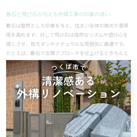
敷石と飛び石が与える外構工事の印象の違い
敷石は整然とした印象を与え、住まい全体の格式や重厚
感を高めます。対して飛び石は自然なリズムや遊び心を
感じさせ、和モダンやナチュラルな雰囲気に最適です。
たとえば、敷石で玄関アプローチを仕上げるときちんと
感が演出でき、飛び石を使えば庭園に奥行きや変化をも
たらします。仕上がりイメージに合わせて選択すること
で、住まいの個性をより引き出せます。
外構工事で迷う敷石と飛び石の選び方
外構工事で敷石と飛び石のどちらを選ぶか迷う場合は、
利用目的や希望するデザイン、メンテナンス性を明確に
しましょう。例えば、玄関前の安全性や実用性を重視す