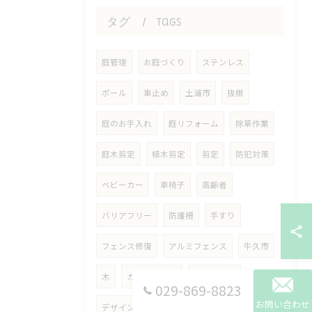
タグ
Tags
庭管理
お庭づくり
ステンレス
ポール
車止め
土浦市
抜根
庭のお手入れ
庭リフォーム
除草作業
庭木剪定
植木剪定
剪定
防犯対策
ベビーカー
車椅子
高齢者
バリアフリー
防護柵
手すり
フェンス修復
アルミフェンス
牛久市
木
ガーデニング
リフォーム
029-869-8823
お問い合わせ
デザイン外構
庭園づくり
中庭