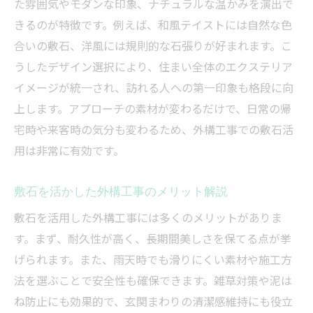
た雰囲気やモダンな印象、ナチュラルな温かみを演出で
外構工事で知る敷石と飛び石の特徴比較
きるのが特徴です。例えば、和風テイストには自然な色
敷石と飛び石の使い分け方を外構工事で解
合いの敷石、洋風には規則的な石張りが好まれます。こ
説
うしたデザイン選択により、住まい全体のエクステリア
外構工事の敷石と飛び石のメリットを検証
イメージが統一され、訪れる人への第一印象も格段に向
敷石と飛び石が与える外構工事の印象の違
上します。アプローチの素材が変わるだけで、日常の帰
い
宅時や来客時の気分も変わるため、外構工事での敷石活
用は非常に有効です。
外構工事で迷う敷石と飛び石の選び方
外構工事の費用相場と敷石選びのコツ
敷石を活かした外構工事のメリット解説
外構工事で抑える敷石費用相場の基礎知識
敷石を活用した外構工事には多くのメリットがありま
コスパ重視の外構工事におすすめな敷石選
す。まず、耐久性が高く、長期間美しさを保てる点が挙
び
げられます。また、雨天時でも滑りにくい素材や施工方
敷石の種類別に見る外構工事費用の違い
法を選ぶことで安全性も確保できます。雑草対策や泥は
外構工事で敷石費用を抑えるコツと注意点
ね防止にも効果的で、玄関まわりの清潔感維持にも役立