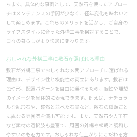
アウトレットやホームセンター活用術
ちます。具体的な事例として、天然石を使ったアプロー
DIYでも楽しめる敷石外構工事の方法
チはメンテナンスの手間が少なく、経年変化も味わいと
外構工事で敷石DIYに挑戦する手順とコツ
して楽しめます。これらのメリットを活かし、ご自身の
ライフスタイルに合った外構工事を検討することで、
ホームセンターで揃う敷石材料と選び方
日々の暮らしがより快適に変わります。
DIY外構工事に適した敷石の特徴とは
敷石DIY作業で注意したいポイント
おしゃれな外構工事に敷石が選ばれる理由
初心者でも安心な外構工事敷石DIYの流れ
敷石が外構工事でおしゃれな玄関アプローチに選ばれる
安全性とデザイン性を両立する敷石の選定術
理由は、デザイン性と機能性の両立にあります。敷石は
外構工事で重視する敷石の安全性とは
色や形、配置パターンを自由に選べるため、個性や理想
デザイン性も考慮した敷石選びのコツ
のイメージを具体的に表現できます。例えば、ナチュラ
滑りにくい敷石で安心の外構工事を実現
ルな乱形石や、整然と並べた石畳など、敷石の種類ごと
外構工事で両立する安全性とおしゃれ感
に異なる雰囲気を演出可能です。また、天然石や人工石
など素材の選択肢も豊富で、周囲の外構や植栽と調和し
敷石の形状と表面加工の違いを比較
やすいのも魅力です。おしゃれな仕上がりにこだわる方