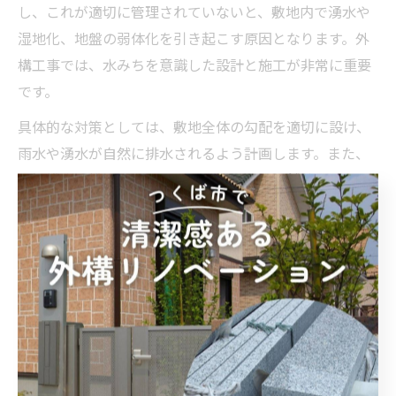
し、これが適切に管理されていないと、敷地内で湧水や
湿地化、地盤の弱体化を引き起こす原因となります。外
構工事では、水みちを意識した設計と施工が非常に重要
です。
具体的な対策としては、敷地全体の勾配を適切に設け、
雨水や湧水が自然に排水されるよう計画します。また、
暗渠排水や排水マスの設置、コンクリート舗装の下地に
透水性の高い砕石層を設けるなど、複数の方法を組み合
わせることが効果的です。
注意点は、排水経路の詰まりや経年劣化による機能低下
を防ぐため、定期的なメンテナンスを行うことです。特
に水みち対策が不十分だと、後々の補修コストやトラブ
ルが増加するため、計画段階から慎重な検討が必要で
す。