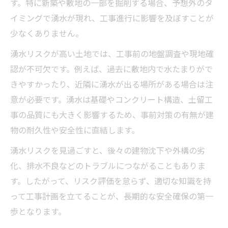
す。特に新築や敷地の一部を掘削する場合、予想外のタ
湧水とは何か外構工事の現場視点で考察
イミングで湧水が現れ、工事進行に影響を及ぼすことが
水みち対策を意識した外構工事の基礎知識
少なくありません。
湧水が発生しやすい土地と外構工事の注意
点
湧水リスクが高い土地では、工事前の地盤調査や現地確
認が不可欠です。例えば、過去に敷地内で水たまりがで
敷地から湧水が出る理由と外構工事の工夫
きやすかったり、近隣に湧水が出る場所がある場合は注
土地から湧き水が出るメカニズムを外構工
意が必要です。湧水は基礎やコンクリート構造、土留工
事で解説
事の品質にも大きく影響するため、事前対策の有無が建
外構工事で採用される湧水対策の工夫と実
物の耐久性や安全性に直結します。
践例
湧水リスクを見過ごすと、後々の建物沈下や外構の劣
敷地から湧水が生じる原因を外構工事と結
化、排水不良などのトラブルにつながることもありま
びつける
す。したがって、リスク評価を怠らず、適切な知識を持
外構工事で山からの水対策を取り入れる方
って工事計画を立てることが、長期的な安全確保の第一
法
歩となります。
基礎工事湧水トラブル回避のための外構工