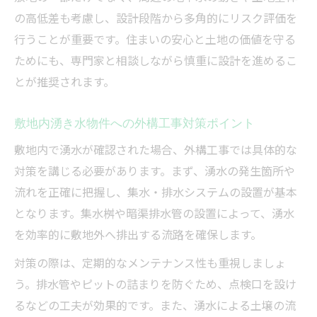
ポイント
の高低差も考慮し、設計段階から多角的にリスク評価を
外構工事で湧水ピットを設置するメリット
行うことが重要です。住まいの安心と土地の価値を守る
とは
ためにも、専門家と相談しながら慎重に設計を進めるこ
湧水ピットを用いた外構工事の具体的な施
とが推奨されます。
工方法
敷地内湧き水物件への外構工事対策ポイント
外構工事の現場で湧水ピットを有効利用す
るコツ
敷地内で湧水が確認された場合、外構工事では具体的な
土地の湧水対策における外構工事ピットの
対策を講じる必要があります。まず、湧水の発生箇所や
選び方
流れを正確に把握し、集水・排水システムの設置が基本
となります。集水桝や暗渠排水管の設置によって、湧水
地下水が影響する外構工事の注意点を解説
を効率的に敷地外へ排出する流路を確保します。
外構工事で地下水の影響を最小限に抑える
方法
対策の際は、定期的なメンテナンス性も重視しましょ
う。排水管やピットの詰まりを防ぐため、点検口を設け
地下水を踏まえた外構工事の設計ポイント
るなどの工夫が効果的です。また、湧水による土壌の流
解説