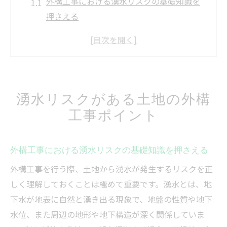
外構工事における湧水リスクの基礎知識を
押さえる
湧水が出る土地で重視すべき外構工事の設
計視点
敷地内湧き水物件への外構工事対策ポイン
ト
湧水リスクがある土地の外構
湧水対策を考慮した外構工事プランの作り
工事ポイント
方
基礎工事の段階から湧水リスクを低減する
方法
外構工事における湧水リスクの基礎知識を押さえる
外構工事で湧水と向き合うための基礎知識
外構工事を行う際、土地から湧水が発生するリスクを正
湧水が外構工事へ与える影響と基礎知識
しく理解しておくことは極めて重要です。湧水とは、地
外構工事で重要な湧水処理の役割とポイン
下水が地表に自然と湧き出る現象で、地盤の性質や地下
ト
水位、また周辺の地形や地下構造が深く関係していま