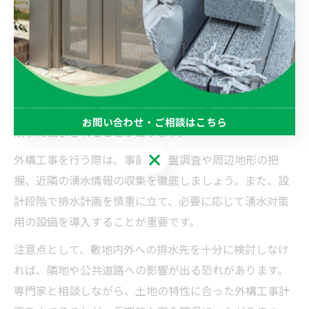
湧水が発生しやすい土地と外構工事の注意点
湧水が発生しやすい土地には、谷地形や斜面地、山裾、
または過去に水田や湿地だった場所などが挙げられま
す。こうした土地では、地下水位が高かったり、地下に
水みちが存在することが多く、外構工事の際に予期せぬ
お問い合わせ・ご相談はこちら
湧水に悩まされることがあります。
お問い合わせ・ご相談はこちら
外構工事を行う際は、事前に地盤調査や周辺地形の把
握、近隣の湧水情報の収集を徹底しましょう。また、設
計段階で排水計画を慎重に立て、必要に応じて湧水対策
用の設備を導入することが重要です。
注意点として、敷地内外への排水先を十分に検討しなけ
れば、隣地や公共道路への影響が出る恐れがあります。
専門家と相談しながら、土地の特性に合った外構工事計