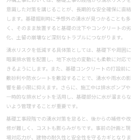
意識した対策を講じることが、長期的な安全確保に直結
します。基礎掘削時に予想外の湧水が見つかることも多
く、そのまま放置すると基礎の沈下やコンクリートの劣
化、土留の崩壊など深刻なトラブルにつながります。
湧水リスクを低減する具体策としては、基礎下や周囲に
暗渠排水管を配置し、地下水位の変動にも柔軟に対応で
きるようにします。また、基礎コンクリートの打設前に
敷砂利や防水シートを敷設することで、湧水や雨水の影
響を最小限に抑えます。さらに、施工中は排水ポンプや
一時的な排水ピットを活用し、基礎部分に水が溜まらな
いよう管理することが重要です。
基礎工事段階での湧水対策を怠ると、後からの補修や改
修が難しく、コストも膨らみがちです。事前の計画と現
場対応力が、建物の耐久性と安全性を守るカギとなりま