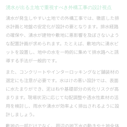
事事例
湧水が出る土地で重視すべき外構工事の設計視点
湧水対策に強い外構工事とはどんな施工か
湧水が発生しやすい土地での外構工事では、徹底した排
湧水対策に優れた外構工事の施工法を徹底
水計画と地盤の安定化が設計の要となります。排水経路
解説
の確保や、湧水が建物や敷地に悪影響を及ぼさないよう
外構工事で湧水対策を強化する具体的なポ
な配置計画が求められます。たとえば、敷地内に湧水ピ
イント
ットを設置し、地中の水を一時的に集めて排水路へと誘
湧水ピットや排水設備を活用した外構工事
導する手法が一般的です。
例
また、コンクリートやインターロッキングなど舗装材の
土地から湧水対策に効く外構工事技術の選
選定にも注意が必要です。水はけの悪い設計では、表面
び方
に水たまりができ、泥はねや基礎部分の劣化リスクが高
外構工事で湧水リスクを長期的に抑える施
まります。現場状況に応じて勾配調整や透水性素材の活
工ポイント
用を検討し、雨水や湧水が効率よく排出されるように設
外構工事を成功させる湧水ピット活用法
計しましょう。
湧水ピットの役割と外構工事における活用
敷地の一部だけでなく、周辺の地下水の動きや土地全体