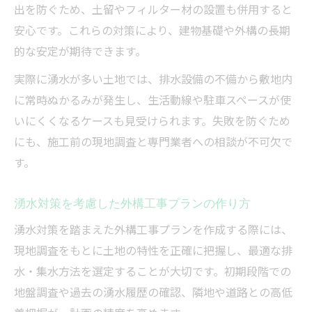
出を防ぐため、土留やフィルター材の設置も併用すると
外構工事現場で地下水トラブルを防ぐ注意
安心です。これらの対策により、建物基礎や外構の長期
点
的な安定が期待できます。
基礎工事と外構工事で意識したい地下水対
策
実際に湧水が多い土地では、排水設備の不備から敷地内
に常時ぬかるみが発生し、生活動線や駐車スペースが使
地下水管理を見据えた外構工事の施工事例
いにくくなるケースも見受けられます。失敗を防ぐため
紹介
にも、施工前の現地調査と専門業者への相談が不可欠で
す。
湧水対策を考慮した外構工事プランの作り方
湧水対策を踏まえた外構工事プランを作成する際には、
現地調査をもとに土地の特性を正確に把握し、最適な排
水・集水方法を選定することが大切です。初期段階での
地盤調査や過去の湧水履歴の確認、隣地や道路との高低