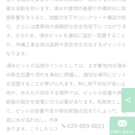
要な役割を担います。湧水が建物の基礎や外構部分に直
接影響を与えると、地盤の沈下やコンクリート構造の劣
化、さらには建築物の長期的な安全性低下につながりま
す。そのため、湧水ピットを適切に設計・配置すること
が、外構工事全体の品質や安全性を左右するポイントと
なります。
湧水ピットの活用ポイントとしては、まず敷地内の湧水
の発生位置や流れを事前に把握し、適切な場所にピット
を設置することが挙げられます。特に地下水位が高い土
地や、水みちが存在する場所では、ピットの容量や排水
経路の設計を慎重に行う必要があります。失敗例とし
て、ピットの容量不足や排水経路の詰まりによって、地
表に水が溢れ出し、外構や建物に被害が及んだケースも
029-869-8823
あります。こうしたリスクを未然に防ぐためにも、専門
お問い合わせ