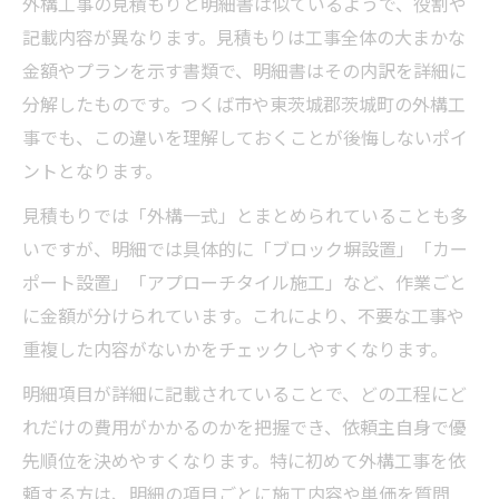
外構工事の見積もりと明細書は似ているようで、役割や
く
記載内容が異なります。見積もりは工事全体の大まかな
外構工事の明細比較と後回し項目の考え方
金額やプランを示す書類で、明細書はその内訳を詳細に
分解したものです。つくば市や東茨城郡茨城町の外構工
外構工事明細でリフォーム時の注意点を確
事でも、この違いを理解しておくことが後悔しないポイ
認
ントとなります。
明細から見える外構工事費用の最適化
外構工事明細でコスト配分を把握する方法
見積もりでは「外構一式」とまとめられていることも多
いですが、明細では具体的に「ブロック塀設置」「カー
外構工事費用の無駄を明細で減らすコツ
ポート設置」「アプローチタイル施工」など、作業ごと
外構工事明細から優先項目を抽出する手順
に金額が分けられています。これにより、不要な工事や
外構工事明細でコスト調整する具体策
重複した内容がないかをチェックしやすくなります。
外構工事費用の内訳を明細で分析しよう
明細項目が詳細に記載されていることで、どの工程にど
素材選びで変わる外構工事の仕上がり
れだけの費用がかかるのかを把握でき、依頼主自身で優
外構工事明細で素材の種類を確認する方法
先順位を決めやすくなります。特に初めて外構工事を依
外構工事の明細と仕上がりイメージの関係
頼する方は、明細の項目ごとに施工内容や単価を質問