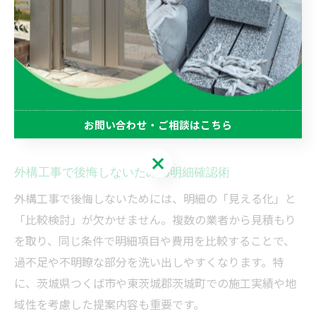
よる天候の変化にも注意が必要です。
さらに、「保証内容」や「アフターフォロー」の有無も
明細で見落としやすいポイントです。工事後の不具合や
メンテナンス対応について、どこまで対応してもらえる
かを事前に確認しておくことで、長く安心して外構を利
お問い合わせ・ご相談はこちら
用できます。
お問い合わせ・ご相談はこちら
外構工事で後悔しないための明細確認術
外構工事で後悔しないためには、明細の「見える化」と
「比較検討」が欠かせません。複数の業者から見積もり
を取り、同じ条件で明細項目や費用を比較することで、
過不足や不明瞭な部分を洗い出しやすくなります。特
に、茨城県つくば市や東茨城郡茨城町での施工実績や地
域性を考慮した提案内容も重要です。