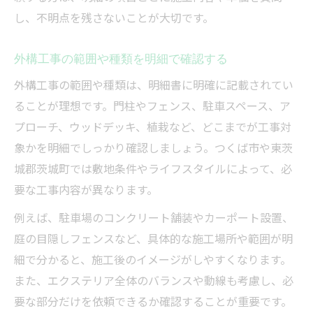
外構工事明細で耐久性やメンテ性を比較す
し、不明点を残さないことが大切です。
る
外構工事明細から選ぶおすすめ素材ポイン
外構工事の範囲や種類を明細で確認する
ト
外構工事の範囲や種類は、明細書に明確に記載されてい
外構工事で素材費用を明細でチェックしよ
ることが理想です。門柱やフェンス、駐車スペース、ア
う
プローチ、ウッドデッキ、植栽など、どこまでが工事対
象かを明細でしっかり確認しましょう。つくば市や東茨
城郡茨城町では敷地条件やライフスタイルによって、必
要な工事内容が異なります。
例えば、駐車場のコンクリート舗装やカーポート設置、
庭の目隠しフェンスなど、具体的な施工場所や範囲が明
細で分かると、施工後のイメージがしやすくなります。
また、エクステリア全体のバランスや動線も考慮し、必
要な部分だけを依頼できるか確認することが重要です。