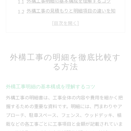
外構工事明細の基本構成を理解するコツ
外構工事の見積もりと明細項目の違いを知
る
外構工事の範囲や種類を明細で確認する
複数社の外構工事明細を比較する視点
外構工事明細で施工内容をチェックする方
外構工事の明細を徹底比較す
法
る方法
納得の外構工事へ導く明細確認術
外構工事明細の重要ポイントを見極める方
外構工事明細の基本構成を理解するコツ
法
項目ごとに外構工事明細を丁寧にチェック
外構工事の明細書は、工事全体の内容や費用を細かく把
する
握するための重要な資料です。明細には、門まわりやア
プローチ、駐車スペース、フェンス、ウッドデッキ、植
外構工事の費用対効果を明細で把握するコ
栽などの各工事ごとに工事項目と金額が記載されていま
ツ