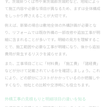
す。茨城県つくば市や東茨城郡茨城町など、地域によっ
外構工事明細で見落としがちな注意点
て施工内容や必要な項目が異なるため、まずは全体構成
外構工事で後悔しないための明細確認術
をしっかり押さえることが大切です。
つくば・東茨城で外構工事を検討するなら
例えば、新築の場合は敷地全体の外構計画が必要とな
外構工事の明細比較で地域業者を選ぶ基準
り、リフォームでは既存外構の一部改修や追加工事が明
外構工事対応範囲と明細内容の確認ポイン
細に含まれることが多いです。明細の見方を理解するこ
ト
とで、施工範囲や必要な工事が明確になり、後から追加
外構工事明細から地元施工例を読み解く
費用が発生するリスクを減らせます。
外構工事の現地調査と明細取得の流れ
また、工事項目ごとに「材料費」「施工費」「諸経費」
外構工事で安心できる明細提示の見抜き方
などが分けて記載されているかを確認しましょう。これ
新築やリフォーム時に役立つ明細の見極め方
により、どの部分にコストがかかっているのか把握しや
外構工事明細で新築リフォームの違いを知
すくなり、他社との比較や交渉時にも役立ちます。
る
外構工事明細の優先順位を決めるポイント
外構工事の見積もりと明細項目の違いを知る
外構工事の見積もり明細で適正費用を見抜