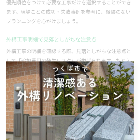
優先順位をつけて必要な工事だけを選択することができ
ます。現場ごとの成功・失敗事例を参考に、後悔のない
プランニングを心がけましょう。
外構工事明細で見落としがちな注意点
外構工事の明細を確認する際、見落としがちな注意点と
して「追加費用の発生リスク」が挙げられます。たとえ
ば、地盤の状態や既存構造物の撤去が必要になる場合、
当初の明細に含まれていない追加工事が発生することが
あります。契約前に「追加費用が発生するケース」につ
いて必ず確認しましょう。
また、工事期間や天候による進捗遅延も明細には反映さ
れていない場合が多いため、スケジュール管理や納期の
調整についても事前に業者と打ち合わせておくことが重
要です。茨城県つくば市や東茨城郡茨城町では、季節に