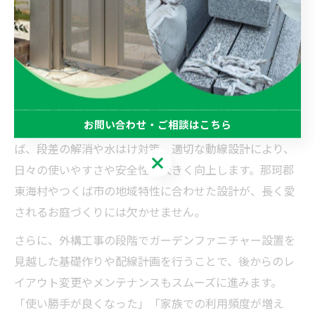
ンファニチャーの魅力です。季節の移ろいを感じなが
ら、外構工事で整えたお庭の活用幅が広がります。
快適なお庭空間を支える外構工事の役割とは
外構工事は、ガーデンファニチャーや植栽を引き立て、
お問い合わせ・ご相談はこちら
お庭全体を快適な空間へと導く基礎となります。例え
ば、段差の解消や水はけ対策、適切な動線設計により、
お問い合わせ・ご相談はこちら
日々の使いやすさや安全性が大きく向上します。那珂郡
東海村やつくば市の地域特性に合わせた設計が、長く愛
されるお庭づくりには欠かせません。
さらに、外構工事の段階でガーデンファニチャー設置を
見越した基礎作りや配線計画を行うことで、後からのレ
イアウト変更やメンテナンスもスムーズに進みます。
「使い勝手が良くなった」「家族での利用頻度が増え