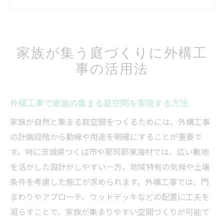
果とは
外構工事依頼で叶える快適な団らんスペー
ス作り
家族が集う庭づくりに外構工
関東の外構工事事例に学ぶお庭デザインの
事の活用法
工夫
外構工事で暮らしやすい動線とガーデン演
出
外構工事で家族の集まる庭空間を実現する方法
ガーデンファニチャーで変わるお庭空間の魅力
家族が自然と集まる庭空間をつくるためには、外構工事
外構工事と調和するガーデンファニチャー
の計画段階から動線や用途を明確にすることが重要で
の選び方
す。特に茨城県つくば市や那珂郡東海村では、広い敷地
家族団らんを叶えるガーデンファニチャー
を活かした設計がしやすい一方、地域特有の気候や土壌
活用術
条件を考慮した施工が求められます。外構工事では、門
まわりやアプローチ、ウッドデッキなどの配置に工夫を
外構工事後の空間を彩る家具配置のポイン
凝らすことで、家族が集まりやすい空間づくりが可能で
ト