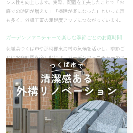
ンス性も向上します。実際、配置を工夫したことで「お
庭での時間が増えた」「掃除が楽になった」といった声
も多く、外構工事の満足度アップにつながっています。
ガーデンファニチャーで楽しむ季節ごとのお庭時間
茨城県つくば市や那珂郡東海村の気候を活かし、季節ご
とにお庭時間を楽しむには、ガーデンファニチャーのア
レンジがポイントです。春はお花見やピクニック、夏は
パラソルの下で水遊びやバーベキュー、秋冬はアウトド
ア用ヒーターやブランケットを活用して温かく過ごす工
夫が求められます。
特に、可動式や折りたたみ式の家具を選ぶことで、季節
やイベントごとにレイアウトを変えやすくなります。家
族や友人と集まるシーンごとに「今日はお茶会」「次は
バーベキュー」など、柔軟に使い分けできるのがガーデ