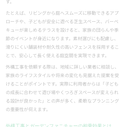
す。
ガーデンファニチャーで楽しむ季節ごとの
お庭時間
たとえば、リビングから庭へスムーズに移動できるアプ
快適なお庭空間を支える外構工事の役割と
ローチや、子どもが安全に遊べる芝生スペース、バーベ
は
キューが楽しめるテラスを設けると、家族の団らんや季
節のイベントが身近になります。素材選びにも配慮し、
外構工事依頼時に失敗しないポイントとは
滑りにくい舗装材や耐久性の高いフェンスを採用するこ
外構工事依頼で確認すべき重要な注意点
とで、安心して長く使える庭空間を実現できます。
依頼前に知りたい外構工事業者選びの基準
外構工事を依頼する際は、地域に詳しい業者に相談し、
関東の外構工事で多い失敗事例と対策法
家族のライフスタイルや将来の変化も見据えた提案を受
ガーデンプラス着手金に関する基本知識
けることがポイントです。実際に利用者からは「子ども
外構契約前に押さえるべき流れと手順
の成長に合わせて遊び場やくつろぎスペースが変えられ
理想の外構工事を叶える計画と流れを解説
る設計が良かった」との声が多く、柔軟なプランニング
外構工事の計画で失敗しない進め方のコツ
の重要性が伺えます。
ガーデンプラス流れに沿った工事手順の解
説
外構工事とガーデンファニチャーの相乗効果とは