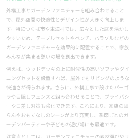
安心できる外構工事依頼の具体的なステッ
外構工事とガーデンファニチャーを組み合わせること
プ
で、屋外空間の快適性とデザイン性が大きく向上しま
家族の希望を反映した外構設計のポイント
す。特につくば市や東海村では、広々とした庭を活かし
やすいため、テーブルセットやベンチ、パラソルなどの
外構工事の流れとガーデンファニチャー選
ガーデンファニチャーを効果的に配置することで、家族
定
みんなが集まる憩いの場を創出できます。
ガーデンプラス着手金や契約の流れ徹底ガイド
外構工事で必要な着手金や契約手続きの流
例えば、ウッドデッキの上に耐候性の高いソファやダイ
れ
ニングセットを設置すれば、屋外でもリビングのような
快適さが得られます。さらに、外構工事で設けたパーゴ
ガーデンプラス着手金の支払いタイミング
ラや目隠しフェンスと組み合わせることで、プライバシ
解説
ーや日差し対策も強化できます。これにより、家族の団
外構工事契約で注意したいポイントと注意
らんやおもてなしのシーンがより充実し、季節ごとのガ
点
ーデンパーティーや子どもの遊び場にも最適です。
安心して進める外構工事依頼のポイント紹
注意点としては、ガーデンファニチャーの素材選びやサ
介