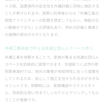
イズ感、設置場所の安全性を外構計画と同時に検討する
着手金から完成までの外構工事全体の流れ
ことが挙げられます。実際に利用者からは「外構工事の
快適な団らん空間へ導くガーデン家具活用術
段階でファニチャーの配置を想定してもらい、無駄のな
外構工事とガーデン家具で快適空間を演出
い動線ができた」との評価もあり、早めの計画と業者と
団らんを深めるガーデンファニチャーの活
の連携が成功のカギとなります。
用法
外構工事後のガーデン家具選びのポイント
外構工事依頼で叶える快適な団らんスペース作り
家族時間を豊かにするお庭の工夫とアイデ
外構工事を依頼することで、家族が集まる快適な団らん
ア
スペースを効率的に実現できます。茨城県つくば市や那
ガーデン家具で楽しむ季節ごとの外構工事
珂郡東海村では、地元の業者が地域特性に合った提案を
提案
してくれるため、安心して施工を任せられるのが大きな
メリットです。依頼時には、家族構成やライフスタイ
ル、将来的な使い方までしっかりとヒアリングしてもら
うことが重要です。