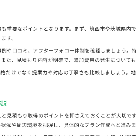
外構工事の補助金制度を最大限に活用する方法
ト
筑西市 外構工事の助成金申請時に必要な書類
最も重要なポイントとなります。まず、筑西市や茨城県内
外構工事で活用できる茨城県エクステリアの補助
きます。
助成金を利用した外構工事の賢い進め方
事例や口コミ、アフターフォロー体制を確認しましょう。
外構工事 補助金の申請期間と注意点を確認
。また、見積もり内容が明確で、追加費用の発生について
機能と美観が両立する外構工事の工夫とは
価格だけでなく提案力や対応の丁寧さも比較しましょう。
機能性を高める外構工事の設計ポイント
発泡スチロール壁で外構工事の美観をアップ
お問い合わせ・ご相談はこちら
お問い合わせ・ご相談はこちら
筑西市 外構工事で人気の素材とデザイン実例
解説
エクステリアで叶える安全性とおしゃれな外構
造園を取り入れた外構工事の魅力と工夫
れと見積もり取得のポイントを押さえておくことが大切で
の状況や周辺環境を把握し、具体的なプラン作成へと進みま