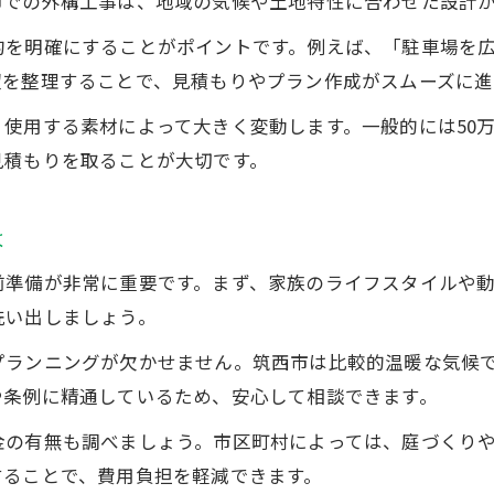
市での外構工事は、地域の気候や土地特性に合わせた設計
筑西市で外構工事を検討する際のポイント
的を明確にすることがポイントです。例えば、「駐車場を
外構工事の費用相場を筑西市で比較する方法
望を整理することで、見積もりやプラン作成がスムーズに進
外構工事の見積もりで重視すべきチェック項目
使用する素材によって大きく変動します。一般的には50万
筑西市 外構工事の助成金最新情報を確認しよう
見積もりを取ることが大切です。
信頼性の高い外構工事業者の見極め方
筑西市造園サービスと外構工事の違いを解説
は
外構工事費用を抑える見積もり比較の重要性
前準備が非常に重要です。まず、家族のライフスタイルや
外構工事の見積もり比較が費用節約の鍵
洗い出しましょう。
相見積もりで外構工事の適正価格を知る方法
プランニングが欠かせません。筑西市は比較的温暖な気候
筑西市 外構工事で安くするためのコツと注意点
や条例に精通しているため、安心して相談できます。
発泡スチロール壁の価格比較と活用事例
金の有無も調べましょう。市区町村によっては、庭づくり
多様な業者から外構工事見積もりを取るメリット
することで、費用負担を軽減できます。
補助金活用で賢く進める外構工事術