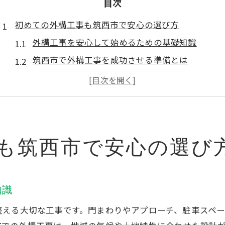
目次
初めての外構工事も筑西市で安心の選び方
外構工事を安心して始めるための基礎知識
筑西市で外構工事を成功させる準備とは
失敗しない外構工事の業者選びポイント
外構工事の流れと見積もりの取り方を解説
筑西市 外構工事の特徴と地域密着型のメリット
暮らしに寄り添う外構工事のアイデア集
も筑西市で安心の選び
外構工事で叶える快適な暮らしの実例紹介
筑西市 外構工事で人気のデザイン傾向とは
エクステリアに発泡スチロール壁を使う利点
知識
機能性と美観を両立した外構工事の工夫
整える大切な工事です。門まわりやアプローチ、駐車スペ
茨城県エクステリアが提案する最新プラン