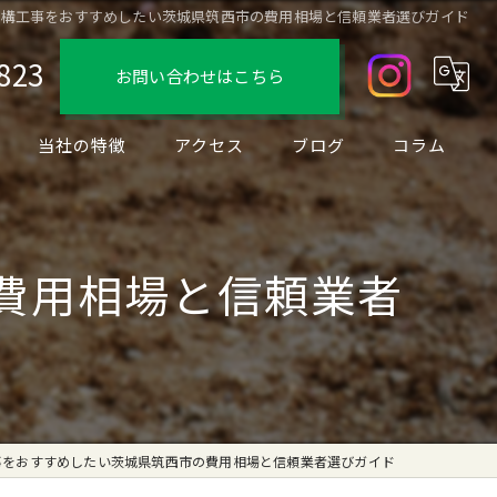
外構工事をおすすめしたい茨城県筑西市の費用相場と信頼業者選びガイド
823
お問い合わせはこちら
当社の特徴
アクセス
ブログ
コラム
デザイン
フェンス
費用相場と信頼業者
駐車場
ブロック
リノベーション
事をおすすめしたい茨城県筑西市の費用相場と信頼業者選びガイド