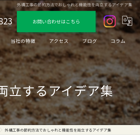
外構工事の節約方法でおしゃれと機能性を両立するアイデア集
823
お問い合わせはこちら
当社の特徴
アクセス
ブログ
コラム
デザイン
フェンス
両立するアイデア集
駐車場
ブロック
リノベーション
外構工事の節約方法でおしゃれと機能性を両立するアイデア集