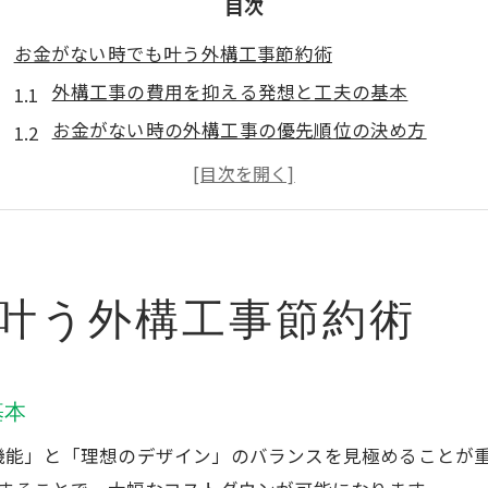
目次
お金がない時でも叶う外構工事節約術
外構工事の費用を抑える発想と工夫の基本
お金がない時の外構工事の優先順位の決め方
安い資材選びでおしゃれな外構工事を目指す方法
外構工事を安くする見積もり交渉のコツを徹底解説
カインズホームなどを活用した節約外構の実践術
外構工事費用を抑える実践的な方法集
叶う外構工事節約術
外構工事を安くするDIYと業者依頼の使い分け方
お金のかからない外構工事の仕組みと裏技まとめ
外構工事費用を抑えるための相見積もりの活用法
基本
資材持ち込みでできる外構工事の節約テクニック
機能」と「理想のデザイン」のバランスを見極めることが
おしゃれで安い外構工事に役立つホームセンター術