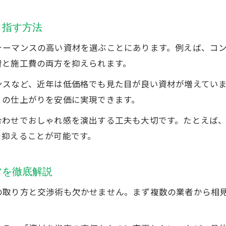
外構工事費用50万でできることを徹底解説
目指す方法
予算50万円台で魅力的な外構を作る具体的手順
ォーマンスの高い資材を選ぶことにあります。例えば、コ
外構工事で実現するおしゃれな節約アイデア集
費と施工費の両方を抑えられます。
費用を抑えた外構工事のポイントと成功事例
ンスなど、近年は低価格でも見た目が良い資材が増えてい
外構工事のお得な材料選びと節約テクニック
りの仕上がりを安価に実現できます。
安くておしゃれな外構工事の本当のコツとは
合わせでおしゃれ感を演出する工夫も大切です。たとえば
外構工事で安さとおしゃれを両立する秘訣
を抑えることが可能です。
お金がない時こそ知っておきたい外構工事術
お問い合わせ・ご相談はこちら
お問い合わせ・ご相談はこちら
外構工事を安く済ませるための計画的な進め方
ツを徹底解説
外構工事で失敗しないおしゃれ節約テクニック
ホームセンター利用で叶うお得な外構工事方法
の取り方と交渉術も欠かせません。まず複数の業者から相