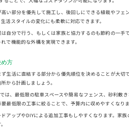
討することで、大幅なコストダウンが可能になります。
駐車場の外構を安くおしゃれに仕上げる工夫
が高い部分を優先して施工し、後回しにできる植栽やフェ
外構工事で安くて使いやすい駐車場を作るポイント
、生活スタイルの変化にも柔軟に対応できます。
駐車場外構のおしゃれと節約を両立するデザイン事
業は自分で行う、もしくは家族と協力するのも節約の一手
お金がない時の外構工事は駐車場から始めよう
ゃれで機能的な外構を実現できます。
砂利や砕石活用で外構工事費用を抑える実践方法
おしゃれな駐車場外構のための資材選びのコツ
決め方
コンクリートを賢く使う外構節約アイデア
まず生活に直結する部分から優先順位を決めることが大切
外構工事でコンクリート費用を安く抑える方法
箇所から計画しましょう。
タイヤ跡部分のみコンクリート施工の節約テク
範囲では、最低限の駐車スペースや簡易なフェンス、砂利敷
外構工事で砂利とコンクリートの組み合わせ術
必要最低限の工事に絞ることで、予算内に収めやすくなり
コンクリート以外の素材で安く仕上げる外構工事
ドアップやDIYによる追加工事もしやすくなります。家
おしゃれで安価な外構工事を叶える資材活用法
す。
外構工事50万円台で実現する魅力的な外構