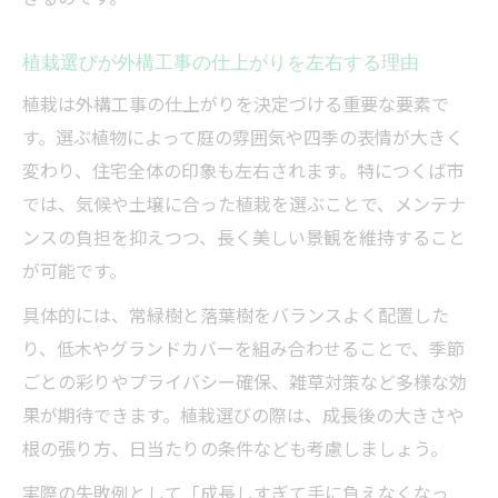
外構工事の費用とデザインのバランスを取
植栽選びが外構工事の仕上がりを左右する理由
る方法
業者選びで外構工事の満足度を高める秘訣
植栽は外構工事の仕上がりを決定づける重要な要素で
す。選ぶ植物によって庭の雰囲気や四季の表情が大きく
茨城外構ランキングを参考にした選び方
変わり、住宅全体の印象も左右されます。特につくば市
暮らしを豊かに彩る植栽中心の外構提案
では、気候や土壌に合った植栽を選ぶことで、メンテナ
外構工事で実現する緑あふれる暮らしの魅
ンスの負担を抑えつつ、長く美しい景観を維持すること
力
が可能です。
植栽中心の外構工事がもたらす資産価値向
具体的には、常緑樹と落葉樹をバランスよく配置した
上
り、低木やグランドカバーを組み合わせることで、季節
外構工事のプロが提案する植栽プラン例
ごとの彩りやプライバシー確保、雑草対策など多様な効
手入れが簡単な植栽と外構工事の組み合わ
果が期待できます。植栽選びの際は、成長後の大きさや
せ
根の張り方、日当たりの条件なども考慮しましょう。
つくば外構業者の植栽デザイン特徴を紹介
実際の失敗例として「成長しすぎて手に負えなくなっ