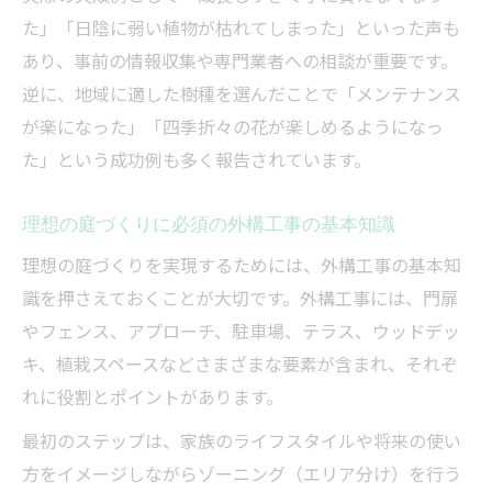
外構工事の費用相場と賢い選び方を徹底解説
た」「日陰に弱い植物が枯れてしまった」といった声も
外構工事の費用相場と見積もりの取り方
あり、事前の情報収集や専門業者への相談が重要です。
茨城県外構工事安い業者の選び方ポイント
逆に、地域に適した樹種を選んだことで「メンテナンス
外構工事の費用を抑えるための工夫とは
が楽になった」「四季折々の花が楽しめるようになっ
外構工事の相場と実際の事例比較を解説
た」という成功例も多く報告されています。
口コミで分かる外構工事の費用満足度
理想の庭づくりに必須の外構工事の基本知識
理想の庭づくりを実現するためには、外構工事の基本知
識を押さえておくことが大切です。外構工事には、門扉
やフェンス、アプローチ、駐車場、テラス、ウッドデッ
キ、植栽スペースなどさまざまな要素が含まれ、それぞ
れに役割とポイントがあります。
最初のステップは、家族のライフスタイルや将来の使い
方をイメージしながらゾーニング（エリア分け）を行う