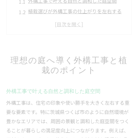
外構工事で叶える自然と調和した庭空間
植栽選びが外構工事の仕上がりを左右する
理由
理想の庭づくりに必須の外構工事の基本知
識
外構工事と植栽で家族の快適さを高める方
理想の庭へ導く外構工事と植
法
栽のポイント
つくば市の外構工事口コミから見る成功例
外構工事で実現する家族が快適な庭空間
外構工事で叶える自然と調和した庭空間
外構工事で動線を考えた庭づくりのポイン
ト
外構工事は、住宅の印象や使い勝手を大きく左右する重
家族構成に合わせた外構工事の実践アイデ
要な要素です。特に茨城県つくば市のように自然環境が
ア
豊かなエリアでは、周囲の景観と調和した庭空間をつく
ることが暮らしの満足度向上につながります。例えば、
外構工事のおすすめプランを徹底解説