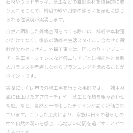
石材やウッドデッキ、芝生などの自然素材を積極的に取
つくば外構安い業者に依頼するメリットと
り入れることで、周辺の緑や四季の移ろいを身近に感じ
注意点
られる住環境が実現します。
口コミで評判の高い外構工事の特徴とは
自然と調和した外構空間をつくる際には、植栽や素材選
植栽を活かした暮らしやすい外構のヒント
びだけでなく、家族の動線や生活スタイルに合わせた設
外構工事と植栽のバランスで庭の印象が変
計が欠かせません。外構工事では、門まわり・アプロー
わる
チ・駐車場・フェンスなど各エリアごとに機能性と景観
メンテナンスしやすい植栽選びと外構工事
のバランスを考慮しながらプランニングを進めることが
の工夫
ポイントです。
外構工事と植栽の組み合わせ事例を紹介
実際につくば市で外構工事を行った事例では、「雑木林
外構工事つくばで人気の植物と使い方
風に仕上げたアプローチ」や「芝生と花壇を組み合わせ
暮らしに馴染む外構工事の植栽活用法
た庭」など、自然と一体化したデザインが高く評価され
外構工事のプラン作りで失敗しない秘訣
ています。こうした工夫により、家族は日々の暮らしの
外構工事のプランニングで重視すべき要素
中で自然の潤いを感じ、心地よい時間を過ごすことがで
つくば外構おすすめポイントと比較のコツ
きるのです。