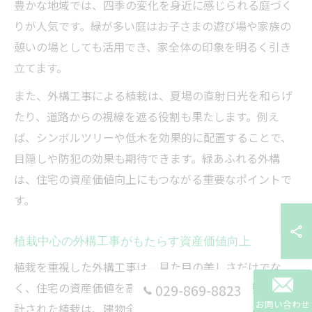
豊かな地域では、四季の変化を身近に感じられる庭づく
りが人気です。緑が多い庭はお子さまの遊び場や家族の
憩いの場としても活用でき、家全体の印象を明るく引き
立てます。
また、外構工事による植栽は、夏場の直射日光を和らげ
たり、道路からの視線を遮る役割も果たします。例え
ば、シンボルツリーや低木を効果的に配置することで、
目隠しや防犯の効果も期待できます。緑あふれる外構
は、住宅の資産価値向上にもつながる重要なポイントで
す。
植栽中心の外構工事がもたらす資産価値向上
植栽を重視した外構工事は、見た目の美しさだけでな
く、住宅の資産価値を高める効果もあります。適切に設
029-869-8823
お問い合わせ
計された植栽は、建物全体のバランスや街並みに調和