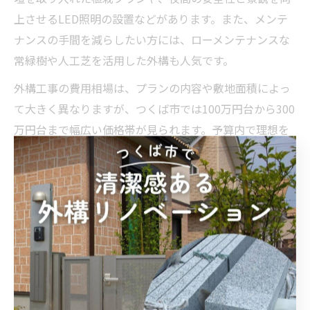
上させるLED照明の設置などがあります。また、メンテ
ナンスの手間を減らしたい方には、ローメンテナンスな
常緑樹や人工芝を活用した外構も人気です。
外構工事の費用相場は、プランの内容や敷地面積によっ
て大きく異なりますが、つくば市では100万円台から300
万円台まで幅広い価格帯が見られます。予算内で理想を
叶えるためには、優先順位を明確にし、必要な部分から
段階的に工事を進める方法も有効です。
つくば外構安い業者に依頼するメリットと注意点
外構工事を検討する際、「つくば 外構 安い」といったキ
ーワードで安価な業者を探す方も多いでしょう。費用を
抑えられる点は大きなメリットで、同じ予算でも工事範
囲や内容を充実させやすくなります。また、地元密着型