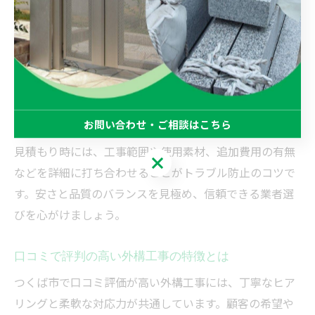
の業者であれば、つくば市の気候や土壌特性を熟知して
いるため、植栽や施工方法の提案も的確です。
ただし、安さだけで業者を選ぶと、材料や工事の品質、
アフターサービスに差が出ることもあるため注意が必要
です。実際に「つくば市 外構 口コミ」などで評判を調
べ、過去の施工実績や保証内容も必ず確認しましょう。
お問い合わせ・ご相談はこちら
見積もり時には、工事範囲や使用素材、追加費用の有無
お問い合わせ・ご相談はこちら
などを詳細に打ち合わせることがトラブル防止のコツで
す。安さと品質のバランスを見極め、信頼できる業者選
びを心がけましょう。
口コミで評判の高い外構工事の特徴とは
つくば市で口コミ評価が高い外構工事には、丁寧なヒア
リングと柔軟な対応力が共通しています。顧客の希望や