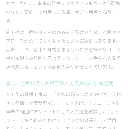
き項目
です。さらに、害虫の発生リスクやアレルギーの心配も
メンテナンスも楽な人工芝施工の魅力
少なく、安心して利用できる点も大きな利点となりま
す。
外構工事で人工芝を選ぶ手入れのしやすさ
の理由
施工後は、雨の日でもぬかるみを防げるため、玄関やア
人工芝外構工事がもたらすメンテナンスコ
プローチが汚れにくくなったというご家庭もあります。
スト削減
実際に、つくば市で外構工事を行ったお客様からは「子
供が裸足で走り回れるようになった」「お手入れの負担
外構工事後の人工芝管理が簡単なポイント
が激減した」といった満足の声が寄せられています。
を解説
人工芝外構工事で虫や雑草対策がしやすく
暮らしに寄り添う外構工事と人工芝の使い方提案
なる理由
人工芝の外構工事は、ご家族の暮らし方や使い方に合わ
外構工事の人工芝施工と長期的な快適さの
せて多様な提案が可能です。たとえば、アプローチや駐
関係性
車場の周囲にアクセントとして人工芝を敷設したり、ウ
失敗しない外構工事業者選びのコツとは
ッドデッキと組み合わせてリビングの延長として活用す
外構工事の人工芝施工で信頼できる業者の
る方法もあります。小さなお子さまがいるご家庭では、