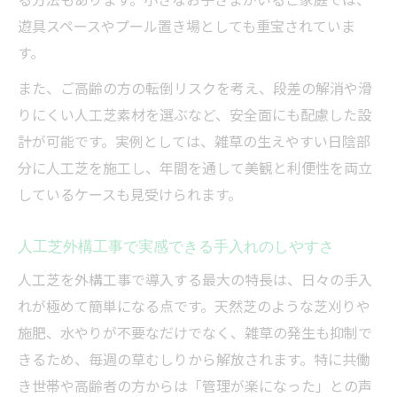
見分け方
遊具スペースやプール置き場としても重宝されていま
人工芝外構工事で業者選びに失敗しないた
す。
めの注意点
また、ご高齢の方の転倒リスクを考え、段差の解消や滑
外構工事の人工芝施工で口コミや評判を活
りにくい人工芝素材を選ぶなど、安全面にも配慮した設
かす方法
計が可能です。実例としては、雑草の生えやすい日陰部
人工芝外構工事の見積もり内容をしっかり
分に人工芝を施工し、年間を通して美観と利便性を両立
比較するコツ
しているケースも見受けられます。
外構工事業者選びで確認したい保証内容と
対応力
人工芝外構工事で実感できる手入れのしやすさ
人工芝を外構工事で導入する最大の特長は、日々の手入
れが極めて簡単になる点です。天然芝のような芝刈りや
施肥、水やりが不要なだけでなく、雑草の発生も抑制で
きるため、毎週の草むしりから解放されます。特に共働
き世帯や高齢者の方からは「管理が楽になった」との声