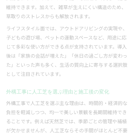
信頼できる外構工事で人工芝を長持ちさせ
維持できます。加えて、雑草が生えにくい構造のため、
る方法
草取りのストレスからも解放されます。
人工芝外構工事の保証内容とアフターケア
ライフスタイル面では、アウトドアリビングの実現や、
の重要性
子どもの遊び場、ペットの運動スペースなど、用途に応
茨城県つくば市で外構工事を検討するなら
じて多彩な使い方ができる点が支持されています。導入
外構工事の人工芝導入でつくば市の住環境
後は「家族の会話が増えた」「休日の過ごし方が変わっ
を快適に
た」といった声も多く、生活の質向上に寄与する選択肢
人工芝外構工事の業者選びで重視したいポ
として注目されています。
イント
つくば市の外構工事で人工芝を選ぶ際の判
外構工事に人工芝を選ぶ理由と施工後の変化
断基準
外構工事で人工芝を選ぶ主な理由は、時間的・経済的な
外構工事の人工芝施工事例から学ぶ失敗し
負担を軽減しつつ、均一で美しい景観を長期間維持でき
ない選択
ることです。例えば天然芝では、季節ごとの管理や補植
人工芝外構工事の見積もり比較で注目すべ
が欠かせませんが、人工芝ならその手間がほとんど不要