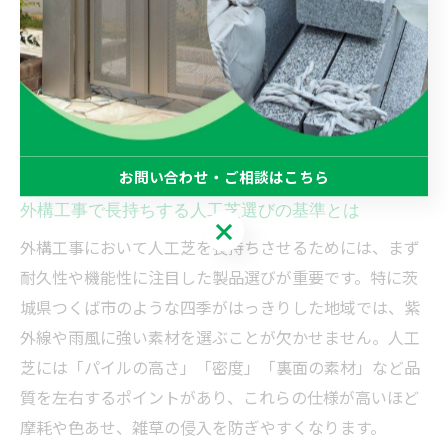
安心です。
長く安心できる人工芝外構工
事の選び方
お問い合わせ・ご相談はこちら
外構工事で長持ちする人工芝選びの基準とは
お問い合わせ・ご相談はこちら
外構工事において人工芝を長持ちさせるためには、まず
耐久性や機能性に注目した製品選びが重要です。特に茨
城県つくば市のような四季がはっきりした地域では、紫
外線や雨風に強い素材を選ぶことが欠かせません。人工
芝には「パイルの高さ」「密度」「裏面の素材」など品
質を左右するポイントがあり、これらの仕様が高いほど
摩耗や色あせ、雑草の侵入を防ぎやすくなります。