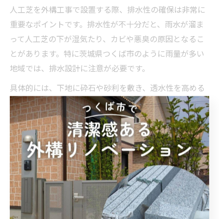
人工芝を外構工事で設置する際、排水性の確保は非常に
重要なポイントです。排水性が不十分だと、雨水が溜ま
って人工芝の下が湿気たり、カビや悪臭の原因となるこ
とがあります。特に茨城県つくば市のように雨量が多い
地域では、排水設計に注意が必要です。
具体的には、下地に砕石や砂利を敷き、透水性を高める
ことで雨水の流れをスムーズにします。また、地形に合
わせて水勾配を確保し、排水口や側溝への流れ道を設け
ましょう。人工芝自体も透水性タイプを選ぶことで、水
はけをさらに良くすることが可能です。
排水対策を怠ると、施工後に「水溜まりができてしまっ
た」「芝の下がぬかるんでしまった」という失敗例も多
く見られます。業者選びの際は、排水対策の実績や提案
内容をよく確認し、必要に応じて現地調査を依頼すると