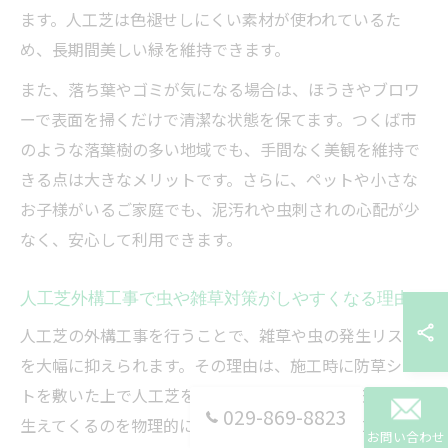
ます。人工芝は色褪せしにくい素材が使われているた
め、長期間美しい緑を維持できます。
また、落ち葉やゴミが気になる場合は、ほうきやブロワ
ーで表面を掃くだけで清潔な状態を保てます。つくば市
のような落葉樹の多い地域でも、手間なく美観を維持で
きる点は大きなメリットです。さらに、ペットや小さな
お子様がいるご家庭でも、泥汚れや虫刺されの心配が少
なく、安心して利用できます。
人工芝外構工事で虫や雑草対策がしやすくなる理由
人工芝の外構工事を行うことで、雑草や虫の発生リスク
を大幅に抑えられます。その理由は、施工時に防草シー
トを敷いた上で人工芝を設置するため、土壌から雑草が
029-869-8823
生えてくるのを物理的に防げるからです。これにより、
お問い合わせ