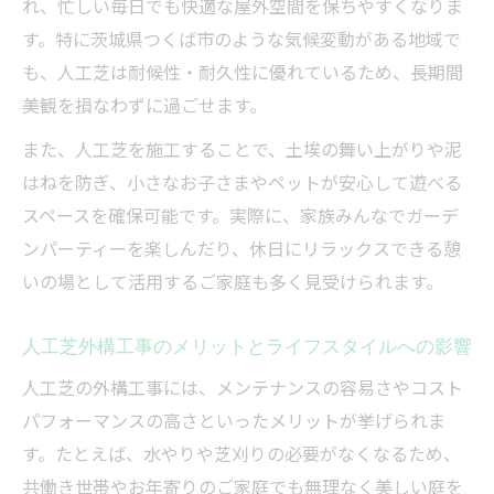
重要性
れ、忙しい毎日でも快適な屋外空間を保ちやすくなりま
す。特に茨城県つくば市のような気候変動がある地域で
外構工事で失敗しない人工芝の施工方法と
も、人工芝は耐候性・耐久性に優れているため、長期間
は
美観を損なわずに過ごせます。
人工芝外構工事に必要な副資材と選び方の
コツ
また、人工芝を施工することで、土埃の舞い上がりや泥
人工芝外構工事で気を付けたい排水性のポ
はねを防ぎ、小さなお子さまやペットが安心して遊べる
イント
スペースを確保可能です。実際に、家族みんなでガーデ
ンパーティーを楽しんだり、休日にリラックスできる憩
長く安心できる人工芝外構工事の選び方
いの場として活用するご家庭も多く見受けられます。
外構工事で長持ちする人工芝選びの基準と
は
人工芝外構工事のメリットとライフスタイルへの影響
人工芝外構工事の耐久性を高めるポイント
人工芝の外構工事には、メンテナンスの容易さやコスト
解説
パフォーマンスの高さといったメリットが挙げられま
外構工事で人工芝を長く美しく保つための
す。たとえば、水やりや芝刈りの必要がなくなるため、
工夫
共働き世帯やお年寄りのご家庭でも無理なく美しい庭を