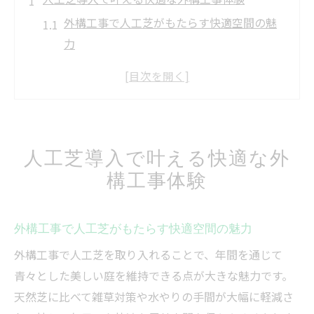
外構工事で人工芝がもたらす快適空間の魅
力
人工芝外構工事のメリットとライフスタイ
ルへの影響
外構工事に人工芝を選ぶ理由と施工後の変
化
人工芝導入で叶える快適な外
暮らしに寄り添う外構工事と人工芝の使い
構工事体験
方提案
人工芝外構工事で実感できる手入れのしや
すさ
外構工事で人工芝がもたらす快適空間の魅力
外構工事における人工芝施工の注意点
外構工事で人工芝を取り入れることで、年間を通じて
外構工事で人工芝を施工する際の基礎知識
青々とした美しい庭を維持できる点が大きな魅力です。
人工芝外構工事前に確認したい下地処理の
天然芝に比べて雑草対策や水やりの手間が大幅に軽減さ