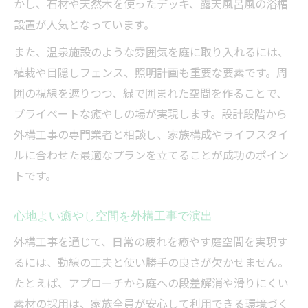
かし、石材や天然木を使ったデッキ、露天風呂風の浴槽
快適な動線を考えた外構工事のポイント
設置が人気となっています。
外構工事で家族に優しい温泉風空間づくり
また、温泉施設のような雰囲気を庭に取り入れるには、
外構工事で家族の過ごし方が変わる理由
植栽や目隠しフェンス、照明計画も重要な要素です。周
癒やしと機能性を両立した住まい作りのヒント
囲の視線を遮りつつ、緑で囲まれた空間を作ることで、
プライベートな癒やしの場が実現します。設計段階から
癒やしと実用性を兼ね備えた外構工事とは
外構工事の専門業者と相談し、家族構成やライフスタイ
外構工事で快適な暮らしと温泉気分を両立
ルに合わせた最適なプランを立てることが成功のポイン
機能性も考えた温泉風外構工事のコツ
トです。
外構工事で毎日を癒す住まいの工夫
外構工事で暮らしやすい温泉庭を実現
心地よい癒やし空間を外構工事で演出
自宅で温泉気分を味わう外構工事の工夫
外構工事を通じて、日常の疲れを癒やす庭空間を実現す
自宅で温泉気分を叶える外構工事の方法
るには、動線の工夫と使い勝手の良さが欠かせません。
外構工事で作る本格的な温泉風庭空間
たとえば、アプローチから庭への段差解消や滑りにくい
温泉の癒やしを自宅に外構工事で再現
素材の採用は、家族全員が安心して利用できる環境づく