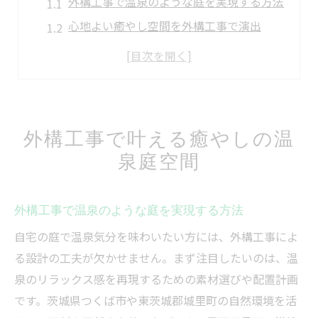
外構工事で温泉のような庭を実現する方法
心地よい癒やし空間を外構工事で演出
温泉気分を味わえる外構工事の工夫
外構工事で叶えるプライベート温泉体験
自然調和の庭空間を外構工事で創出
温泉気分を演出する外構工事の魅力とは
外構工事で叶える癒やしの温
外構工事で温泉気分を楽しむメリット
泉庭空間
癒やしを高める外構工事の魅力を解説
温泉風庭空間が外構工事で広がる理由
外構工事で温泉のような庭を実現する方法
外構工事で心身を癒す庭づくりの秘訣
自宅の庭で温泉気分を味わいたい方には、外構工事によ
外構工事がもたらす温泉風の安らぎ効果
る設計の工夫が欠かせません。まず注目したいのは、温
家族で楽しむ快適な庭空間を外構工事で実現
泉のリラックス感を再現するための素材選びや配置計画
家族の笑顔を生む外構工事の工夫と提案
です。茨城県つくば市や東茨城郡城里町の自然環境を活
外構工事で家族団らんの温泉庭を形に