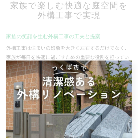
家族で楽しむ快適な庭空間を
外構工事で実現
家族の笑顔を生む外構工事の工夫と提案
外構工事は住まいの印象を大きく左右するだけでなく、
家族が毎日を快適に過ごすための重要な役割を担ってい
ます。特に茨城県つくば市や東茨城郡城里町では、自然
環境を活かした設計が求められる傾向があります。家族
構成や生活スタイルに合わせて、門まわりやアプロー
チ、庭スペースの動線を工夫することで、日々の暮らし
がより豊かになります。
例えば、小さなお子様や高齢のご家族がいる場合は段差
の解消や滑りにくい素材選びが重要です。家族全員が安
心して行き来できるように配慮することで、自然と笑顔