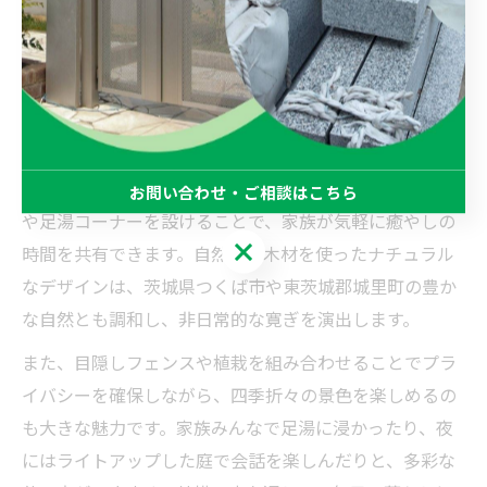
が生まれる空間づくりが可能となります。このような細
やかな工夫が、外構工事で家族の絆を深める秘訣です。
外構工事で家族団らんの温泉庭を形に
自宅の庭で温泉気分を味わうためには、外構工事による
工夫が欠かせません。たとえば、露天風呂風のスペース
お問い合わせ・ご相談はこちら
や足湯コーナーを設けることで、家族が気軽に癒やしの
お問い合わせ・ご相談はこちら
時間を共有できます。自然石や木材を使ったナチュラル
なデザインは、茨城県つくば市や東茨城郡城里町の豊か
な自然とも調和し、非日常的な寛ぎを演出します。
また、目隠しフェンスや植栽を組み合わせることでプラ
イバシーを確保しながら、四季折々の景色を楽しめるの
も大きな魅力です。家族みんなで足湯に浸かったり、夜
にはライトアップした庭で会話を楽しんだりと、多彩な