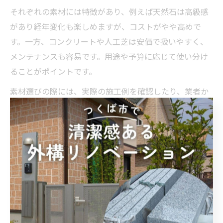
それぞれの素材には特徴があり、例えば天然石は高級感
があり経年変化も楽しめますが、コストがやや高めで
す。一方、コンクリートや人工芝は安価で扱いやすく、
メンテナンスも容易です。用途や予算に応じて使い分け
ることがポイントです。
素材選びの際には、実際の施工例を確認したり、業者か
らサンプルを取り寄せて比較検討するのがおすすめで
す。特にお子さまや高齢者のいるご家庭では、滑りにく
い素材や安全性も考慮して選びましょう。
口コミで人気の外構工事アイデアまとめ
口コミで高評価を得ている外構工事アイデアには、動線
に配慮したアプローチ設計や、植栽を活かしたナチュラ
ルガーデン、夜間も美しいライティング計画などがあり