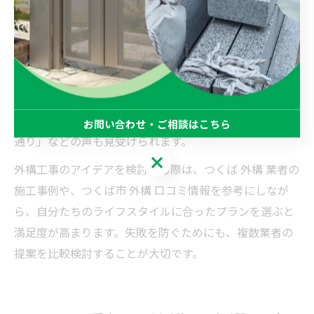
ます。特につくば市では、シンプルで機能的なデザイン
が多くの支持を集めています。
また、カーポートやサイクルポートの設置、目隠しフェ
ンスの活用、防犯性向上のためのセンサーライト導入な
ど、実用性とデザイン性を両立させた工夫が人気です。
口コミでは「業者の対応が丁寧」「仕上がりがイメージ
お問い合わせ・ご相談はこちら
通り」などの声も見受けられます。
お問い合わせ・ご相談はこちら
外構工事のアイデアを検討する際は、つくば 外構 業者の
施工事例や、つくば市 外構 口コミ情報を参考にしなが
ら、自分たちのライフスタイルに合ったプランを選ぶと
満足度が高まります。失敗を防ぐためにも、複数業者の
提案を比較検討することが大切です。