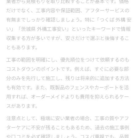
業者から見積もりを取り比較することが基本です。価格
つくばの外構工事でコスパ良く仕上げるポ
だけでなく、工事内容や保証範囲、アフターサービスの
イント
有無までしっかり確認しましょう。特に「つくば 外構 安
口コミを活用したつくば外構比較術
い」「茨城県 外構工事安い」といったキーワードで情報
外構工事の口コミから評判業者を見極める
収集する方が多いですが、安さだけで選ぶと後悔するこ
コツ
ともあります。
つくば市の外構工事口コミ活用術
工事の範囲を明確にし、優先順位をつけて依頼するのも
外構工事比較で失敗しないポイント解説
コストダウンのポイントです。例えば、すぐに必要な部
口コミで選ぶ外構工事業者の特徴とは
分のみを先行して施工し、残りは将来的に追加する方法
外構工事業者選びに役立つ口コミの見方
も有効です。また、既製品のフェンスやカーポートを活
失敗しない外構工事の業者見極めポイント
用すれば、オーダーメイドよりも費用を抑えられるケー
外構工事で失敗しない業者選定のポイント
スがあります。
つくば外構業者の特徴と選び方のコツ
注意点として、極端に安い業者の場合、工事の質やアフ
おすすめ外構工事業者の見極め方を解説
ターケアに不安が残ることもあるため、過去の施工事例
外構工事の施工実績をチェックする重要性
や口コミを必ず確認しましょう。コスパ重視でも、品質