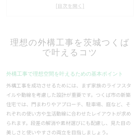
つくばで外構工事を安く依頼するコツ
外構工事の口コミ活用で失敗を減らす方法
おすすめ外構工事業者の選び方と注意点
外構工事の施工事例からわかる成功の秘訣
理想の外構工事を茨城つくば
おしゃれなエクステリア実現術を解説
で叶えるコツ
外構工事でおしゃれなデザインを実現する
コツ
外構工事で理想空間を叶えるための基本ポイント
つくばで人気のエクステリアトレンド紹介
外構工事を成功させるためには、まず家族のライフスタ
外構工事とエクステリアの調和を考えるポ
イルや動線を考慮した設計が重要です。つくば市の新築
イント
住宅では、門まわりやアプローチ、駐車場、庭など、そ
おしゃれ外構工事におすすめの素材選び
れぞれの使い方や生活動線に合わせたレイアウトが求め
口コミで人気の外構工事アイデアまとめ
られます。段差の解消や素材選びにも配慮し、見た目の
コスパ重視の外構工事選び方ガイド
美しさと使いやすさの両立を目指しましょう。
外構工事の費用相場とコスパの良い選び方