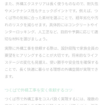
また、外構エクステリアは長く使うものなので、耐久性
つくばでコスパ重視の外構工事業者を探す
やメンテナンス性もチェックポイントです。例えば、つ
コツ
くば市の気候に合った素材を選ぶことで、経年劣化や汚
外構工事の見積もり比較で抑えるべきポイ
れのリスクを減らせます。具体的にはコンクリートやイ
ント
ンターロッキング、人工芝など、目的や予算に応じて適
コスパ重視で選ぶ外構工事の注意点とは
切な材料を選びましょう。
茨城の外構工事でコストを抑える工夫
実際に外構工事を依頼する際は、設計段階で家族全員の
デザイン性と価格を両立させる工夫とは
要望をヒアリングすることが大切です。将来的なライフ
外構工事でデザイン性と価格を両立させる
ステージの変化も見据え、使い勝手や安全性を確保する
方法
ことで、長く快適に暮らせる理想の外構空間が実現でき
おしゃれな外構工事を予算内で叶える工夫
ます。
外構工事の価格交渉で失敗しないコツ
つくばで外構工事を安く依頼するコツ
デザイン重視の外構工事を安く仕上げる秘
訣
つくば市で外構工事をコスパ良く実現するには、複数の