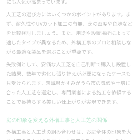
にも人気が高まっています。
外構工事で人工芝を導入する際の手入れの
コツ
人工芝の選び方にはいくつかのポイントがあります。ま
ず、耐久性やUVカット加工の有無、芝の密度や色味など
雑草が気になる方へ外構工事の最適解
を比較検討しましょう。また、用途や設置場所によって
外構工事で雑草対策と人工芝の組み合わせ
適したタイプが異なるため、外構工事のプロと相談しな
雑草防止に外構工事と人工芝を効果的に活
がら最適な製品を選ぶことが重要です。
用
失敗例として、安価な人工芝を自己判断で購入し設置し
外構工事で解決する人工芝による雑草のお
た結果、数年で劣化し張り替えが必要になったケースも
悩み
見受けられます。茨城県かすみがうら市の気候や土壌に
人工芝と外構工事の雑草ストレス解消法
合った人工芝を選定し、専門業者による施工を依頼する
外構工事で雑草管理が楽になる人工芝の設
ことで長持ちする美しい仕上がりが実現できます。
置例
人工芝導入なら快適な外構空間づくり
庭の印象を変える外構工事と人工芝の関係
人工芝と外構工事で快適な庭づくりの新常
外構工事と人工芝の組み合わせは、お庭全体の印象を大
識