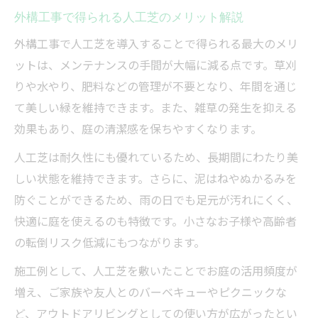
工夫
外構工事で得られる人工芝のメリット解説
人工芝と外構工事で理想のデザインを考え
外構工事で人工芝を導入することで得られる最大のメリ
る
ットは、メンテナンスの手間が大幅に減る点です。草刈
外構工事で後悔しない人工芝の選び方とポ
りや水やり、肥料などの管理が不要となり、年間を通じ
イント
て美しい緑を維持できます。また、雑草の発生を抑える
効果もあり、庭の清潔感を保ちやすくなります。
外構工事を通じた美しいお庭の実現方法
外構工事で人工芝を取り入れた美しい庭の
人工芝は耐久性にも優れているため、長期間にわたり美
作り方
しい状態を維持できます。さらに、泥はねやぬかるみを
防ぐことができるため、雨の日でも足元が汚れにくく、
人工芝と外構工事で実現する美観と機能性
快適に庭を使えるのも特徴です。小さなお子様や高齢者
の両立
の転倒リスク低減にもつながります。
外構工事と人工芝で美しい庭を維持するコ
ツ
施工例として、人工芝を敷いたことでお庭の活用頻度が
人工芝を活かす外構工事の実践的な方法解
増え、ご家族や友人とのバーベキューやピクニックな
説
ど、アウトドアリビングとしての使い方が広がったとい