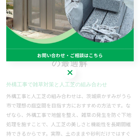
で、より安心して長く使うことができるでしょう。定期
的なメンテナンス方法を把握しておくことで、外構工事
による人工芝の利便性を最大限に活かせます。
雑草が気になる方へ外構工事
お問い合わせ・ご相談はこちら
の最適解
お問い合わせ・ご相談はこちら
外構工事で雑草対策と人工芝の組み合わせ
外構工事と人工芝の組み合わせは、茨城県かすみがうら
市で理想の庭空間を目指す方におすすめの方法です。な
ぜなら、外構工事で地盤を整え、雑草の発生を防ぐ下地
処理を施すことで、人工芝の美しさと機能性を長期間維
持できるからです。実際、土のままや砂利だけではすぐ