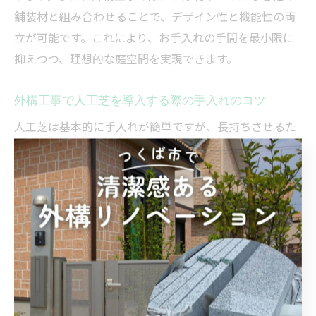
舗装材と組み合わせることで、デザイン性と機能性の両
立が可能です。これにより、お手入れの手間を最小限に
抑えつつ、理想的な庭空間を実現できます。
外構工事で人工芝を導入する際の手入れのコツ
人工芝は基本的に手入れが簡単ですが、長持ちさせるた
めのポイントがいくつかあります。外構工事でしっかり
と下地を整えてもらうことで、日常的なお手入れはほう
きやブロワーでの落ち葉掃除、時折の水洗い程度で十分
です。特にペットを飼っている場合は、排泄後に水で洗
い流すことで清潔さを保てます。
また、人工芝の毛並みが寝てしまった場合は、デッキブ
ラシなどで軽く起こすと見た目の美しさが復活します。
施工業者からアフターケアのアドバイスを受けること