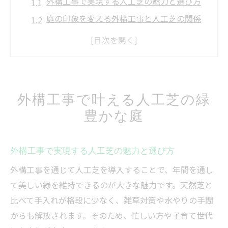
外構工事で実現する人工芝の魅力と選び方
庭の印象を変える外構工事と人工芝の関係
外構工事で得られる人工芝のメリット解説
人工芝で手軽に緑を増やす外構工事の方法
外構工事で庭リフォームに人工芝が最適な
理由
外構工事で叶える人工芝の緑
お手入れ簡単な人工芝で庭を一新
豊かな庭
人工芝と外構工事で手入れの負担を軽減
外構工事が叶える簡単メンテナンスの人工
外構工事で実現する人工芝の魅力と選び方
芝庭
外構工事を通じて人工芝を導入することで、年間を通し
忙しい方におすすめの人工芝と外構工事の
て美しい緑を維持できるのが大きな魅力です。天然芝と
技術
比べて手入れが格段に少なく、雑草対策や水やりの手間
お手入れが楽になる外構工事と人工芝の選
からも解放されます。そのため、忙しい方や子育て世代
択肢