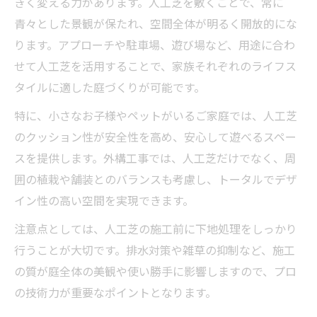
きく変える力があります。人工芝を敷くことで、常に
外構工事で叶える人工芝の心地よい空間演
青々とした景観が保たれ、空間全体が明るく開放的にな
出
ります。アプローチや駐車場、遊び場など、用途に合わ
人工芝を活かす外構工事のデザインポイン
せて人工芝を活用することで、家族それぞれのライフス
ト
タイルに適した庭づくりが可能です。
外構工事で実現する人工芝の快適な使い心
特に、小さなお子様やペットがいるご家庭では、人工芝
地
のクッション性が安全性を高め、安心して遊べるスペー
人工芝と外構工事で家族が集う庭をつくる
スを提供します。外構工事では、人工芝だけでなく、周
方法
囲の植栽や舗装とのバランスも考慮し、トータルでデザ
茨城県かすみがうら市で理想の庭設計
イン性の高い空間を実現できます。
外構工事で理想の庭設計を実現する人工芝
注意点としては、人工芝の施工前に下地処理をしっかり
活用
行うことが大切です。排水対策や雑草の抑制など、施工
人工芝と外構工事で叶える理想のお庭づく
の質が庭全体の美観や使い勝手に影響しますので、プロ
り
の技術力が重要なポイントとなります。
外構工事で人工芝を最大限に活かす設計の