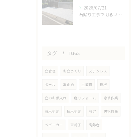
2026/07/21
石貼り工事で明るいおうち！
タグ
Tags
庭管理
お庭づくり
ステンレス
ポール
車止め
土浦市
抜根
庭のお手入れ
庭リフォーム
除草作業
庭木剪定
植木剪定
剪定
防犯対策
ベビーカー
車椅子
高齢者