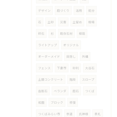
デザイン
庭づくり
活用
処分
石
土砂
災害
土留め
相場
砕石
杉
既存石材
植栽
ライトアップ
オリジナル
オーダーメイド
目隠し
外構
フェンス
下妻市
砂利
大谷石
土間コンクリート
階段
スロープ
沓脱石
ベランダ
庭石
つくば
和園
ブロック
修復
つくばみらい市
参道
氏神様
表札