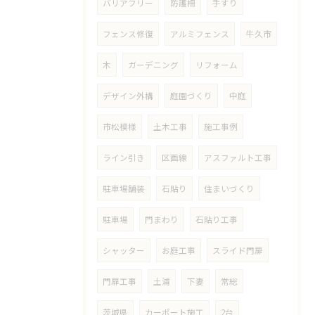
バリアフリー
防護柵
手すり
フェンス修復
アルミフェンス
牛久市
木
ガーデニング
リフォーム
デザイン外構
庭園づくり
中庭
市松模様
土木工事
施工事例
ライン引き
区画線
アスファルト工事
駐車場舗装
石貼り
住まいづくり
駐車場
門まわり
石貼り工事
シャッター
お庭工事
スライド門扉
門扉工事
土浦
下妻
常総
茨城県
カーポート施工
2台