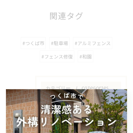
関連タグ
#つくば市
#駐車場
#アルミフェンス
#フェンス修復
#和園
カテゴリー
Categories
全てのカテゴリー
デザイン
フェンス