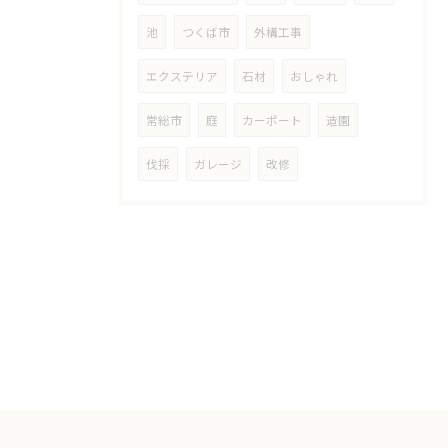
池
つくば市
外構工事
エクステリア
石材
おしゃれ
常総市
庭
カーポート
造園
伐採
ガレージ
改修