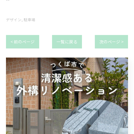
デザイン
駐車場
< 前のページ
一覧に戻る
次のページ >
関連タグ
#駐車場
#砂利
#土間コンクリート
#つくば
#牛久市
#デザイン
#庭づくり
#和園