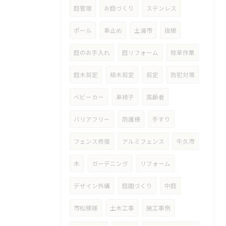
庭管理
お庭づくり
ステンレス
ポール
車止め
土浦市
抜根
庭のお手入れ
庭リフォーム
除草作業
庭木剪定
植木剪定
剪定
防犯対策
ベビーカー
車椅子
高齢者
バリアフリー
防護柵
手すり
フェンス修復
アルミフェンス
牛久市
木
ガーデニング
リフォーム
デザイン外構
庭園づくり
中庭
市松模様
土木工事
施工事例