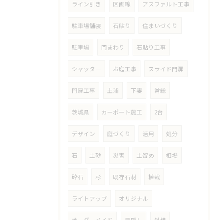
ライン引き
区画線
アスファルト工事
駐車場舗装
石貼り
住まいづくり
駐車場
門まわり
石貼り工事
シャッター
お庭工事
スライド門扉
門扉工事
土浦
下妻
常総
茨城県
カーポート施工
2台
デザイン
庭づくり
活用
処分
石
土砂
災害
土留め
相場
砕石
杉
既存石材
植栽
ライトアップ
オリジナル