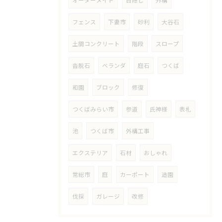
オーダーメイド
目隠し
外構
フェンス
下妻市
砂利
大谷石
土間コンクリート
階段
スロープ
沓脱石
ベランダ
庭石
つくば
和園
ブロック
修復
つくばみらい市
参道
氏神様
表札
池
つくば市
外構工事
エクステリア
石材
おしゃれ
常総市
庭
カーポート
造園
伐採
ガレージ
改修