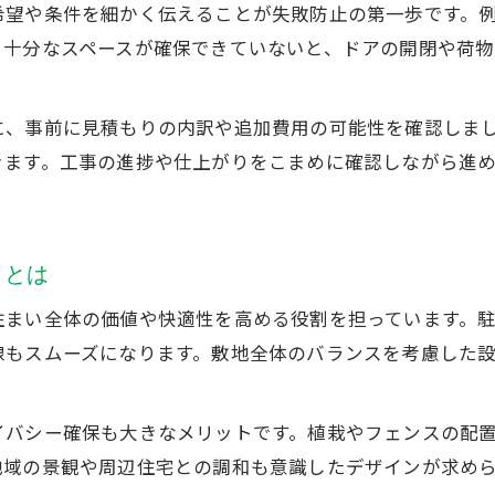
希望や条件を細かく伝えることが失敗防止の第一歩です。
外構工事費用の内訳とカーポート設置の相場感
。十分なスペースが確保できていないと、ドアの開閉や荷
カーポート外構工事で予算を守るコツと工夫
外構工事費用の変動要因と見積もりの見方
に、事前に見積もりの内訳や追加費用の可能性を確認しま
カーポート設置での外構工事費用比較の注意点
きます。工事の進捗や仕上がりをこまめに確認しながら進
外構工事とカーポートの費用対効果を考える
地域密着型業者による外構工事の安心感
外構工事で選ばれる地域密着型業者の特徴
トとは
地元業者による外構工事で得られるサポート
お問い合わせ・ご相談はこちら
お問い合わせ・ご相談はこちら
住まい全体の価値や快適性を高める役割を担っています。
外構工事の相談がしやすい地域密着型の強み
線もスムーズになります。敷地全体のバランスを考慮した
アフターサービスが充実した外構工事の魅力
外構工事で長い付き合いができる業者選び
イバシー確保も大きなメリットです。植栽やフェンスの配
地域の景観や周辺住宅との調和も意識したデザインが求め