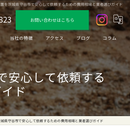
設置を茨城県守谷市で安心して依頼するための費用相場と業者選びガイド
823
お問い合わせはこちら
当社の特徴
アクセス
ブログ
コラム
デザイン
フェンス
で安心して依頼する
駐車場
ガイド
ブロック
リノベーション
茨城県守谷市で安心して依頼するための費用相場と業者選びガイド