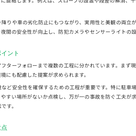
さに直結します。例えば、スロープの設置や段差の解消、十
失敗しない守谷市の外構工事選び方
外構工事業者選びで重視したい比較ポイント
り降りや車の劣化防止にもつながり、実用性と美観の両立
信頼できる外構工事業者の見極め方とは
で夜間の安全性が向上し、防犯カメラやセンサーライトの
カーポート設置を含む外構工事の契約注意点
外構工事の相見積もりで確認すべき事項
ポイント
外構工事選びで後悔しないための体験談紹介
アフターフォローまで複数の工程に分かれています。まず
快適な暮らしのための外構工事実例集
環境にも配慮した提案が求められます。
家族の暮らしに馴染む外構工事実例を紹介
設など安全性を確保するための工程が重要です。特に駐車
外構工事で実現する快適な駐車場のデザイン
りやすい場所がないか点検し、万が一の事故を防ぐ工夫が
カーポート付き外構工事の工夫と成功事例集
素です。
外構工事で叶える防犯対策と安全性向上例
長く使える外構工事のメンテナンス実例
意点
カーポート施工費用の目安と考え方