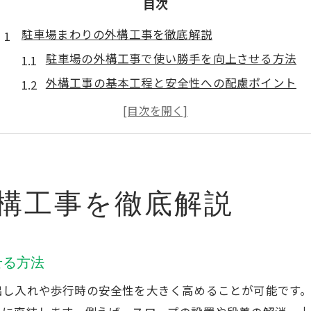
目次
駐車場まわりの外構工事を徹底解説
駐車場の外構工事で使い勝手を向上させる方法
外構工事の基本工程と安全性への配慮ポイント
駐車場外構工事で失敗を防ぐための注意点
外構工事が住まい全体に与えるメリットとは
実際の外構工事事例に学ぶ駐車場設計の工夫
カーポート設置で変わる住まいの魅力
構工事を徹底解説
外構工事で叶えるカーポート設置の魅力と効果
カーポート設置で駐車スペースが快適になる理由
外構工事とカーポートが調和するデザイン事例
せる方法
設置後に実感できるカーポートの利便性とは
出し入れや歩行時の安全性を大きく高めることが可能です
外構工事とカーポートで防犯性も高める工夫