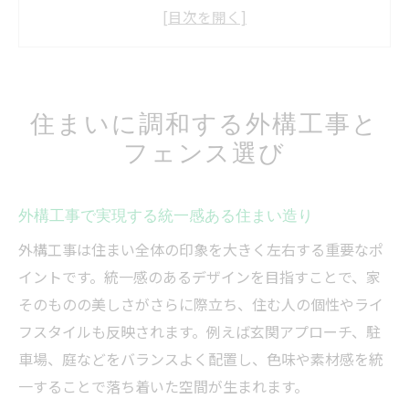
外構工事で暮らしと景観のバランスを調整
外構工事とフェンスの組み合わせ方の基本
住まいに合う外構工事とフェンスの重要性
フェンス設置で快適な暮らしを実現する方法
住まいに調和する外構工事と
外構工事で防犯性と快適さを両立する方法
フェンス選び
フェンス設置が外構工事に与える効果とは
目隠し効果も高い外構工事のポイント解説
外構工事で実現する統一感ある住まい造り
フェンスで暮らしやすさを高める外構工事
外構工事は住まい全体の印象を大きく左右する重要なポ
外構工事によるフェンス設置のメリット紹
イントです。統一感のあるデザインを目指すことで、家
介
そのものの美しさがさらに際立ち、住む人の個性やライ
外構工事を通じて目隠しや防犯性も向上
フスタイルも反映されます。例えば玄関アプローチ、駐
外構工事で目隠しと防犯性を強化する方法
車場、庭などをバランスよく配置し、色味や素材感を統
フェンス設置がもたらす安心感のポイント
一することで落ち着いた空間が生まれます。