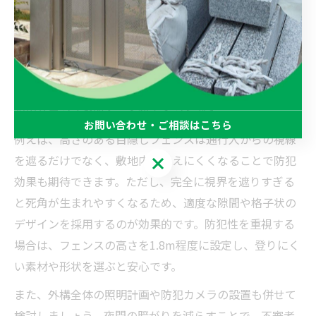
外構工事は、住まいのプライバシー確保と防犯性向上の
両面で重要な役割を果たします。特に茨城県下妻市のよ
うな住宅地では、外からの視線を遮りつつ、不審者の侵
入を防ぐ対策が求められます。外構工事では、フェンス
や門扉の設置、高さや素材の選定によって、目隠しと防
犯のバランスを取ることがポイントです。
お問い合わせ・ご相談はこちら
例えば、高さのある目隠しフェンスは通行人からの視線
を遮るだけでなく、敷地内が見えにくくなることで防犯
お問い合わせ・ご相談はこちら
効果も期待できます。ただし、完全に視界を遮りすぎる
と死角が生まれやすくなるため、適度な隙間や格子状の
デザインを採用するのが効果的です。防犯性を重視する
場合は、フェンスの高さを1.8m程度に設定し、登りにく
い素材や形状を選ぶと安心です。
また、外構全体の照明計画や防犯カメラの設置も併せて
検討しましょう。夜間の暗がりを減らすことで、不審者