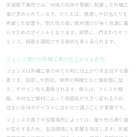
目隠しフェンスを活かす外構工事の工夫例
茨城県下妻市では、地域の気候や景観に配慮した外構工
外構工事でプライバシーと安全を両立する
事が求められています。たとえば、風通しや日当たりを
防犯性アップに効果的な外構工事の進め方
考慮した配置や、耐久性の高い素材選びが長く快適に暮
理想の外構づくりで美観と安心感を両立
らすためのポイントとなります。実際に、門まわりやフ
ェンス、植栽を調和させる事例も多く見られます。
外構工事で叶える美観と安心感のある家づ
くり
フェンス選びが外構工事の仕上がりを左右
フェンス設置による外構工事の印象アップ
術
フェンスは外構工事の中でも特に仕上がりを左右する要
素です。目隠しや防犯、境界の明確化など機能面に加
美観と防犯性を兼ね備えた外構工事の工夫
え、デザイン性も重視されます。例えば、アルミや樹
外構工事で理想の住環境を実現する方法
脂、木材など素材によって雰囲気が大きく変わるため、
住まいに馴染む外構工事のポイント徹底解
住まい全体のテイストに合わせて選ぶことが重要です。
説
フェンスの高さや設置場所によっては、風や光の通り道
暮らしやすさ追求の外構工事アイデア集
が変化するため、生活環境にも影響を及ぼします。茨城
外構工事で快適な生活空間を創るアイデア