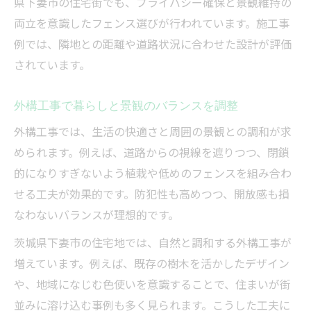
県下妻市の住宅街でも、プライバシー確保と景観維持の
フェンス活用で暮らしやすさが変わる外構
両立を意識したフェンス選びが行われています。施工事
工事
例では、隣地との距離や道路状況に合わせた設計が評価
外構工事の工夫で家族の快適時間をサポー
されています。
ト
フェンスと外構工事の効果的な組み合わせ
外構工事で暮らしと景観のバランスを調整
例
外構工事では、生活の快適さと周囲の景観との調和が求
暮らしやすさ重視の外構工事の実践ポイン
められます。例えば、道路からの視線を遮りつつ、閉鎖
ト
的になりすぎないよう植栽や低めのフェンスを組み合わ
納得のいくフェンス工事を叶えるポイント
せる工夫が効果的です。防犯性も高めつつ、開放感も損
外構工事で失敗しないフェンス選びの秘訣
なわないバランスが理想的です。
満足度の高い外構工事を実現する判断基準
茨城県下妻市の住宅地では、自然と調和する外構工事が
フェンス工事で重要な外構工事の流れ解説
増えています。例えば、既存の樹木を活かしたデザイン
外構工事のプロが教えるフェンス施工の注
や、地域になじむ色使いを意識することで、住まいが街
意点
並みに溶け込む事例も多く見られます。こうした工夫に