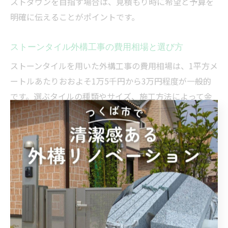
ストダウンを目指す場合は、見積もり時に希望と予算を
明確に伝えることがポイントです。
ストーンタイル外構工事の費用相場と選び方
ストーンタイルを用いた外構工事の費用相場は、1平方メ
ートルあたりおおよそ1万5千円から3万円程度が一般的
です。選ぶタイルの種類やサイズ、施工方法によって金
額は変動しますが、天然石やデザイン性の高いタイルは
費用が高くなる傾向にあります。耐久性やメンテナンス
性も考慮しながら、エクステリア全体のデザインと調和
するものを選びましょう。
例えば、リクシルのストーンタイプコレクションなど、
カタログや施工例を参考にすることで実際の仕上がりや
費用感をイメージしやすくなります。選定の際は、滑り
にくさや汚れにくさもポイントです。施工後のアフター