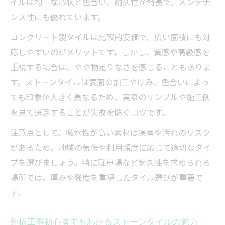
イルは均一な形状と色合い、耐久性が特長で、メンテナ
ストーンタイルを使った外構工事DIYの実例
ンス性にも優れています。
紹介
コンクリート製タイルは比較的安価で、広い面積にも対
外構工事でストーンタイルを置くだけ施工
応しやすいのがメリットです。しかし、質感や高級感を
する方法
重視する場合は、やや物足りなさを感じることもありま
ストーンタイル活用で外構工事の費用を節
す。ストーンタイルは表面の加工や厚み、色合いによっ
約するアイデア
ても印象が大きく異なるため、実際のサンプルや施工例
を見て選定することが失敗を防ぐコツです。
注意点として、吸水性が高い素材は凍害や汚れのリスク
があるため、地域の気候や利用頻度に応じて適切なタイ
プを選びましょう。特に駐車場など耐久性を求められる
場所では、厚みや強度を重視したタイル選びが重要で
す。
外構工事初心者でもわかるストーンタイルの魅力