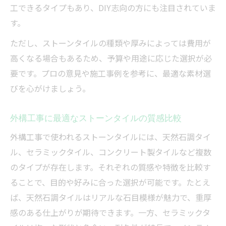
外構工事で選ぶコンクリートとタイルの違
工できるタイプもあり、DIY志向の方にも注目されていま
い
す。
コンクリートとストーンタイル外構の使い
ただし、ストーンタイルの種類や厚みによっては費用が
分け
高くなる場合もあるため、予算や用途に応じた選択が必
外構工事で後悔しない素材選びのポイント
要です。プロの意見や施工事例を参考に、最適な素材選
びを心がけましょう。
ストーンタイルとコンクリートのメンテナ
ンス比較
外構工事に最適なストーンタイルの質感比較
タイル外構とコンクリートのデザイン性比
較
外構工事で使われるストーンタイルには、天然石調タイ
ル、セラミックタイル、コンクリート製タイルなど複数
DIYも可能な外構工事ストーンタイル活用法
のタイプが存在します。それぞれの質感や特徴を比較す
外構工事でストーンタイルをDIYで取り入れ
ることで、目的や好みに合った選択が可能です。たとえ
るコツ
ば、天然石調タイルはリアルな石目模様が魅力で、重厚
DIY初心者も安心のストーンタイル外構工事
感のある仕上がりが期待できます。一方、セラミックタ
方法