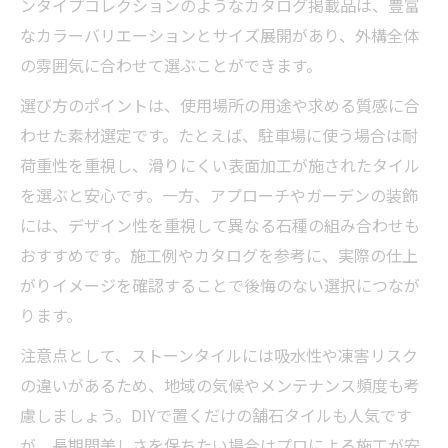
ンタイプコレクションのようなカタログ掲載品は、豊富
外構工事の費用感とコストダウンの考え方
なカラーバリエーションとサイズ展開があり、外構全体
ストーンタイル外構工事の費用相場と選び
の雰囲気に合わせて選ぶことができます。
方
コンクリートよりストーンタイルは高いの
選び方のポイントは、使用場所の用途や求める質感に合
か安いのか
わせた素材選定です。たとえば、駐車場に使う場合は耐
荷重性を重視し、滑りにくい表面加工が施されたタイル
高級感を叶える外構工事のストーン仕上げ
を選ぶと安心です。一方、アプローチやガーデンの装飾
外構工事で高級感を演出するストーンタイ
には、デザイン性を重視して異なる石種の組み合わせも
ル選び
おすすめです。施工例やカタログを参考に、実際の仕上
ストーン仕上げが外構工事で支持される理
がりイメージを確認することで後悔のない選択につなが
由
ります。
外構工事で叶えるストーンタイルの高級感
注意点として、ストーンタイルには吸水性や凍害リスク
の秘訣
の違いがあるため、地域の気候やメンテナンス頻度も考
ストーンタイルで外構工事の高級感を長持
慮しましょう。DIYで置くだけの舗石タイルも人気です
ちさせる方法
が、長期間美しさを保ちたい場合はプロによる施工が安