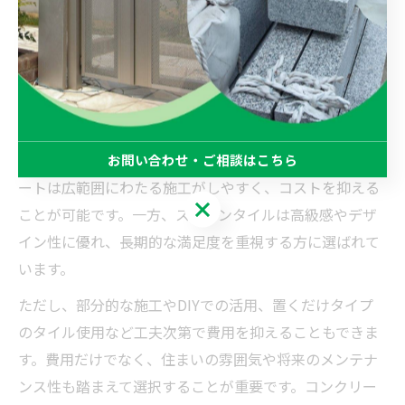
フォローやメンテナンス方法についても業者に確認して
おくと安心です。
コンクリートよりストーンタイルは高いのか安いのか
一般的に、コンクリートよりもストーンタイルの方が材
料費・施工費ともに高くなる傾向があります。コンクリ
お問い合わせ・ご相談はこちら
ートは広範囲にわたる施工がしやすく、コストを抑える
お問い合わせ・ご相談はこちら
ことが可能です。一方、ストーンタイルは高級感やデザ
イン性に優れ、長期的な満足度を重視する方に選ばれて
います。
ただし、部分的な施工やDIYでの活用、置くだけタイプ
のタイル使用など工夫次第で費用を抑えることもできま
す。費用だけでなく、住まいの雰囲気や将来のメンテナ
ンス性も踏まえて選択することが重要です。コンクリー