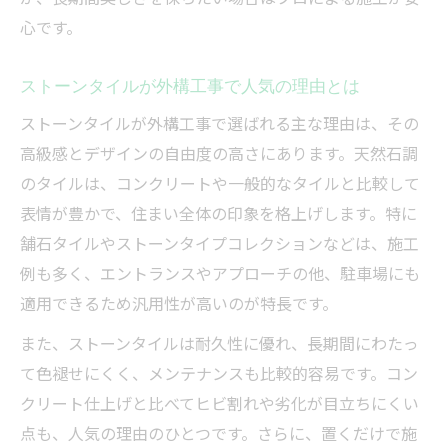
外構工事におすすめのストーンタイル仕上
心です。
げの工夫
ストーンタイルならではの見た目と耐久性比較
ストーンタイルが外構工事で人気の理由とは
外構工事に使うストーンタイルの見た目と
ストーンタイルが外構工事で選ばれる主な理由は、その
耐久性
高級感とデザインの自由度の高さにあります。天然石調
ストーンタイルと他素材の耐久性比較ポイ
のタイルは、コンクリートや一般的なタイルと比較して
ント
表情が豊かで、住まい全体の印象を格上げします。特に
外構工事のストーンタイル仕上げは見た目
舗石タイルやストーンタイプコレクションなどは、施工
が長持ち
例も多く、エントランスやアプローチの他、駐車場にも
ストーンタイルの外構工事で後悔しない選
適用できるため汎用性が高いのが特長です。
び方
また、ストーンタイルは耐久性に優れ、長期間にわたっ
ストーンタイルの質感と耐久性のバランス
て色褪せにくく、メンテナンスも比較的容易です。コン
解説
クリート仕上げと比べてヒビ割れや劣化が目立ちにくい
コンクリートとタイル外構を徹底解説
点も、人気の理由のひとつです。さらに、置くだけで施