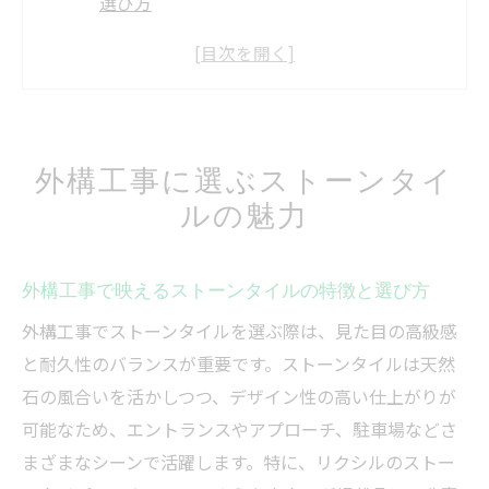
選び方
ストーンタイルが外構工事で人気の理由と
は
外構工事に最適なストーンタイルの質感比
較
外構工事に選ぶストーンタイ
外構工事初心者でもわかるストーンタイル
ルの魅力
の魅力
ストーンタイルで外構工事の印象を変える
コツ
外構工事で映えるストーンタイルの特徴と選び方
ストーンタイルとコンクリート費用を考える
外構工事でストーンタイルを選ぶ際は、見た目の高級感
外構工事で気になるストーンタイルとコン
と耐久性のバランスが重要です。ストーンタイルは天然
クリート費用
石の風合いを活かしつつ、デザイン性の高い仕上がりが
ストーンタイルとコンクリート費用比較の
可能なため、エントランスやアプローチ、駐車場などさ
基本知識
まざまなシーンで活躍します。特に、リクシルのストー