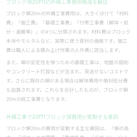
ブロック塀20mの外構工事費用構成を解説
ブロック塀20mの外構工事費用は、大きく分けて「材料
費」「施工費」「基礎工事費」「付帯工事費（解体・処
分・運搬等）」の4つに分類されます。材料費はブロック
本体やモルタルなど、実際に使う資材の価格です。施工
費は職人による積み上げ作業の人件費に該当します。
また、塀の安定性を保つための基礎工事は、地盤の掘削
やコンクリート打設などが含まれ、見逃せないコストで
す。さらに既存の塀がある場合は解体費用や廃材処分費
も加算されます。これらを合計したものが、ブロック塀
20mの総工事費となります。
外構工事で20mブロック塀費用が変動する要因
ブロック塀20mの費用が変動する主な要因は、「塀の高