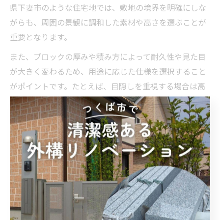
県下妻市のような住宅地では、敷地の境界を明確にしな
がらも、周囲の景観に調和した素材や高さを選ぶことが
重要となります。
また、ブロックの厚みや積み方によって耐久性や見た目
が大きく変わるため、用途に応じた仕様を選択すること
がポイントです。たとえば、目隠しを重視する場合は高
めかつ厚みのあるブロック、フェンス基礎として使う場
合は低めの設計が適しています。
ブロック塀の選択肢として、化粧ブロックやシンプルな
コンクリートブロックなどがあり、費用やメンテナンス
面も考慮しながら選ぶと良いでしょう。実際の現場での
設置例や施工後のイメージを業者に見せてもらうこと
で、失敗のリスクも減らせます。