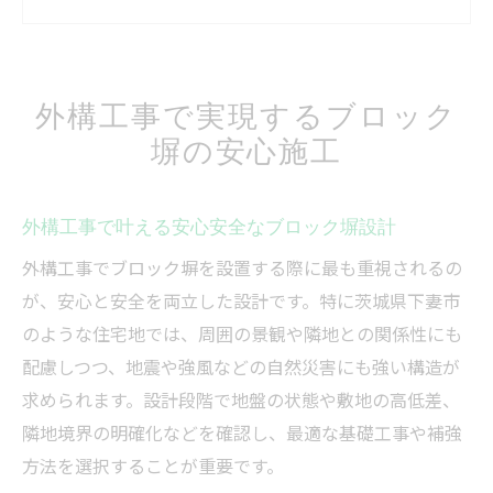
外構工事が支えるブロック塀の暮らしやす
さ
外構工事の視点から考えるブロック塀の利
外構工事で実現するブロック
点
塀の安心施工
安心感を高める外構工事のブロック塀施工
法
ブロック塀20mの費用内訳とは何か
外構工事で叶える安心安全なブロック塀設計
外構工事における20mブロック塀費用の全
外構工事でブロック塀を設置する際に最も重視されるの
体像
が、安心と安全を両立した設計です。特に茨城県下妻市
ブロック塀20mの外構工事費用構成を解説
のような住宅地では、周囲の景観や隣地との関係性にも
配慮しつつ、地震や強風などの自然災害にも強い構造が
外構工事で20mブロック塀費用が変動する
求められます。設計段階で地盤の状態や敷地の高低差、
要因
隣地境界の明確化などを確認し、最適な基礎工事や補強
外構工事とブロック塀20mの内訳を具体的
方法を選択することが重要です。
に把握