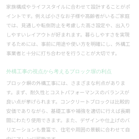
家族構成やライフスタイルに合わせて設計することがポ
外構工事で気をつけたい解体と処分の手順
イントです。例えば小さなお子様や高齢者がいるご家庭
基礎工事がブロック塀外構工事に与える影
では、見通しや転倒防止を考慮した高さ設定や、出入り
響
しやすいレイアウトが好まれます。暮らしやすさを実現
失敗しない外構工事選びの極意を伝授
するためには、事前に用途や使い方を明確にし、外構工
外構工事で後悔しない選び方のポイント解
事業者と十分に打ち合わせを行うことが大切です。
説
外構工事を成功させる信頼できる業者の見
外構工事の視点から考えるブロック塀の利点
極め方
ブロック塀の外構工事には、さまざまな利点がありま
外構工事の経験者が語る失敗しない秘訣
す。まず、耐久性とコストパフォーマンスのバランスが
ブロック塀外構工事で満足度を高める工夫
良い点が挙げられます。コンクリートブロックは比較的
外構工事の選び方で重視すべきチェック事
安価でありながら、基礎工事や補強を適切に行えば長期
項
間にわたり使用できます。また、デザインや仕上げのバ
リエーションも豊富で、住宅や周囲の景観に合わせて自
由にアレンジ可能です。