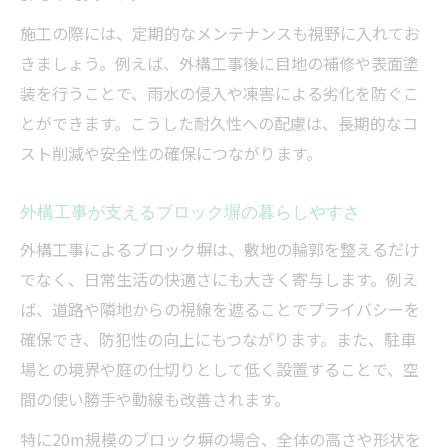
方
施工の際には、定期的なメンテナンスも視野に入れてお
外構工事で理想のブロック塀プランを見極
きましょう。例えば、外構工事後に目地の補修や表面塗
める
装を行うことで、雨水の侵入や凍害による劣化を防ぐこ
外構工事の費用相場と希望プランのバラン
とができます。こうした耐久性への配慮は、長期的なコ
ス術
スト削減や安全性の確保につながります。
ブロック塀費用相場をもとにした提案のコ
外構工事が支えるブロック塀の暮らしやすさ
ツ
実際に差が出る基礎工事と解体の注意点
外構工事によるブロック塀は、敷地の輪郭を整えるだけ
でなく、日常生活の快適さにも大きく寄与します。例え
外構工事で重要な基礎工事のポイントを解
ば、道路や隣地からの視線を遮ることでプライバシーを
説
確保でき、防犯性の向上にもつながります。また、駐車
外構工事の解体工程で発生する費用の注意
場との境界や庭の仕切りとして低く設置することで、空
点
間の使い勝手や動線も改善されます。
ブロック塀外構工事で差が出る基礎工事の
特に20m規模のブロック塀の場合、全体の高さや形状を
実態