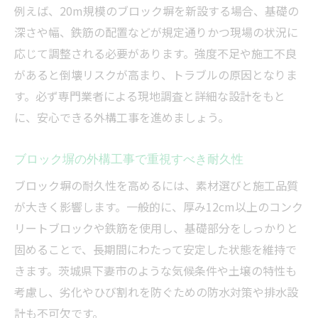
外構工事費用の中で20mブロック塀が占め
例えば、20m規模のブロック塀を新設する場合、基礎の
る割合
深さや幅、鉄筋の配置などが規定通りかつ現場の状況に
応じて調整される必要があります。強度不足や施工不良
茨城県下妻市で外構工事を依頼するポイント
があると倒壊リスクが高まり、トラブルの原因となりま
外構工事依頼時に押さえたいブロック塀選
す。必ず専門業者による現地調査と詳細な設計をもと
び方
に、安心できる外構工事を進めましょう。
外構工事で失敗しない業者選びの判断基準
下妻市で外構工事を依頼する際の注意点
ブロック塀の外構工事で重視すべき耐久性
外構工事相談時に伝えるべきブロック塀の
ブロック塀の耐久性を高めるには、素材選びと施工品質
要望
が大きく影響します。一般的に、厚み12cm以上のコンク
外構工事の見積もりで確認すべきポイント
リートブロックや鉄筋を使用し、基礎部分をしっかりと
費用相場から見抜く理想の外構プラン提案
固めることで、長期間にわたって安定した状態を維持で
外構工事費用相場から最適なブロック塀を
きます。茨城県下妻市のような気候条件や土壌の特性も
選定
考慮し、劣化やひび割れを防ぐための防水対策や排水設
費用相場を活かした外構工事プランの作り
計も不可欠です。