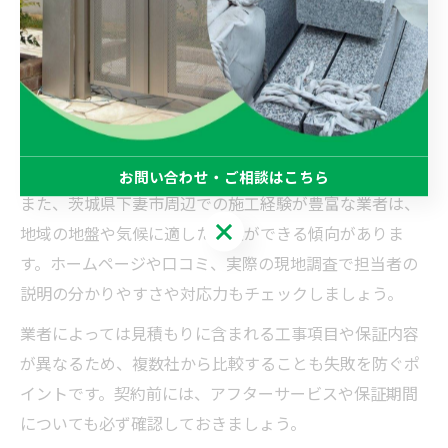
外構工事で失敗しない業者選びの判断基準
外構工事を依頼する際に業者選びで失敗しないために
は、施工実績と見積もりの明確さを重視しましょう。特
にブロック塀工事は基礎の強度や仕上がりに差が出やす
いため、過去の施工例や現場写真を確認することが大切
です。
お問い合わせ・ご相談はこちら
また、茨城県下妻市周辺での施工経験が豊富な業者は、
お問い合わせ・ご相談はこちら
地域の地盤や気候に適した提案ができる傾向がありま
す。ホームページや口コミ、実際の現地調査で担当者の
説明の分かりやすさや対応力もチェックしましょう。
業者によっては見積もりに含まれる工事項目や保証内容
が異なるため、複数社から比較することも失敗を防ぐポ
イントです。契約前には、アフターサービスや保証期間
についても必ず確認しておきましょう。