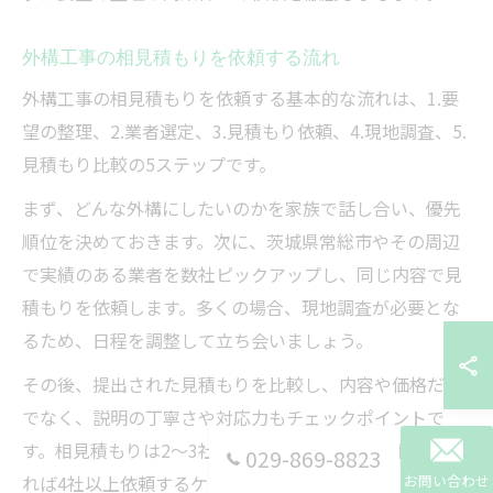
外構工事の相見積もりを依頼する流れ
外構工事の相見積もりを依頼する基本的な流れは、1.要
望の整理、2.業者選定、3.見積もり依頼、4.現地調査、5.
見積もり比較の5ステップです。
まず、どんな外構にしたいのかを家族で話し合い、優先
順位を決めておきます。次に、茨城県常総市やその周辺
で実績のある業者を数社ピックアップし、同じ内容で見
積もりを依頼します。多くの場合、現地調査が必要とな
るため、日程を調整して立ち会いましょう。
その後、提出された見積もりを比較し、内容や価格だけ
でなく、説明の丁寧さや対応力もチェックポイントで
す。相見積もりは2〜3社程度が一般的ですが、不安があ
029-869-8823
れば4社以上依頼するケースもあります。納得できるまで
お問い合わせ