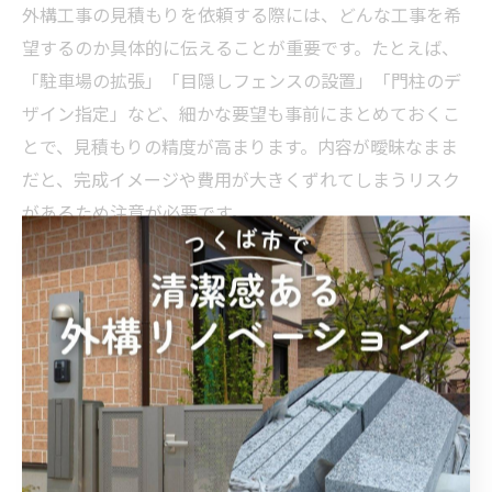
外構工事の見積もりを依頼する際には、どんな工事を希
望するのか具体的に伝えることが重要です。たとえば、
「駐車場の拡張」「目隠しフェンスの設置」「門柱のデ
ザイン指定」など、細かな要望も事前にまとめておくこ
とで、見積もりの精度が高まります。内容が曖昧なまま
だと、完成イメージや費用が大きくずれてしまうリスク
があるため注意が必要です。
業者との打ち合わせの際には、家族のライフスタイルや
将来的な使い方も共有しましょう。実際の施工例や素材
のサンプルを見せてもらうことで、イメージのすれ違い
を防ぐことができます。明確な要望を伝えることで、見
積もり内容が具体的になり、納得のいく外構工事につな
がります。
外構工事の見積もり比較で業者の違いを知る