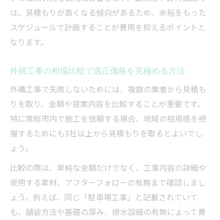
外構工事の必要項目を整理して無駄を省く
は、見積もりが高くなる傾向があるため、余裕をもった
方法
スケジュールで計画することが費用を抑えるポイントと
外構工事プランの費用対効果を高める秘訣
なります。
外構工事の打ち合わせで要望を的確に伝え
外構工事の相場比較で適正価格を見極める方法
る方法
外構工事で失敗しないためには、複数の業者から見積も
りを取り、金額や提案内容を比較することが重要です。
特に常総市内で施工を依頼する場合、地域の相場感を把
握するためにも3社以上から見積もりを取るとよいでし
ょう。
比較の際は、単純な金額だけでなく、工事内容の詳細や
使用する素材、アフターフォローの有無まで確認しまし
ょう。例えば、同じ「駐車場工事」と記載されていて
も、舗装方法や基礎の厚み、排水設備の有無によって費