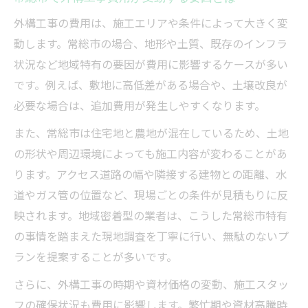
外構工事見積もりで見逃しがちな費用項目
外構工事の費用は、施工エリアや条件によって大きく変
外構工事の追加費用が発生しやすいケース
動します。常総市の場合、地形や土質、既存のインフラ
状況など地域特有の要因が費用に影響するケースが多い
外構工事見積もりで予算超過を防ぐ工夫
です。例えば、敷地に高低差がある場合や、土壌改良が
相見積もりを活かす工事依頼のポイント
必要な場合は、追加費用が発生しやすくなります。
外構工事の相見積もりで比較すべき重要項
目
また、常総市は住宅地と農地が混在しているため、土地
の形状や周辺環境によっても施工内容が変わることがあ
効果的な外構工事相見積もりの取り方とは
ります。アクセス道路の幅や隣接する建物との距離、水
外構工事の相見積もりを依頼する流れ
道やガス管の位置など、現場ごとの条件が見積もりに反
外構工事見積もりで納得感を得るコツ
映されます。地域密着型の業者は、こうした常総市特有
外構工事業者ごとの提案内容の違いに注目
の事情を踏まえた現地調査を丁寧に行い、無駄のないプ
予算内で理想を叶える外構プランの考え方
ランを提案することが多いです。
外構工事の予算設定と優先順位の決め方
さらに、外構工事の時期や資材価格の変動、施工スタッ
外構工事で理想を実現するプラン作成術
フの確保状況も費用に影響します。繁忙期や資材高騰時