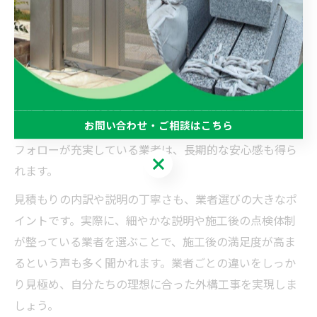
外構工事の見積もりを比較する際は、価格だけでなく業
者ごとの提案力やアフターサービスにも注目しましょ
う。たとえば、常総市や周辺エリアに根付いた業者は、
地域特有の気候や土壌を考慮したプランを提案できるこ
とが多く、施工後のトラブルも少なく済む傾向がありま
お問い合わせ・ご相談はこちら
す。また、自社管理の職人が施工する場合や、アフター
フォローが充実している業者は、長期的な安心感も得ら
お問い合わせ・ご相談はこちら
れます。
見積もりの内訳や説明の丁寧さも、業者選びの大きなポ
イントです。実際に、細やかな説明や施工後の点検体制
が整っている業者を選ぶことで、施工後の満足度が高ま
るという声も多く聞かれます。業者ごとの違いをしっか
り見極め、自分たちの理想に合った外構工事を実現しま
しょう。