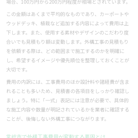
場合、100万円から200万円程度が相場とされています。
る
この金額はあくまで平均的なものであり、カーポートや
茨城県常総市で外構工事を頼むコツ
ウッドデッキ、植栽など追加する内容によって費用は上
外構工事の依頼先を見極める効果的な方法
下します。また、使用する素材やデザインのこだわり度
常総市で外構工事を依頼する際の流れと注
合いでも見積もり額は変動します。外構工事の見積もり
意点
を依頼する際は、どの範囲まで施工するのかを明確に
外構工事の業者選びで押さえたい基準とは
し、希望するイメージや優先順位を整理しておくことが
外構工事相談時に伝えるべき要望のまとめ
大切です。
方
費用の内訳には、工事費用のほか設計料や諸経費が含ま
外構工事の理想を形にするヒアリングのコ
れることも多いため、見積書の各項目をしっかり確認し
ツ
ましょう。特に「一式」表記には注意が必要で、具体的
追加費用を見抜く外構見積もりの極意
な施工内容や数量が明記されているかを業者に確認する
外構工事見積もりで追加費用を防ぐチェッ
ことが、後悔しない外構工事につながります。
ク法
外構工事の一式表記が多い場合の注意点
常総市で外構工事費用が変動する要因とは