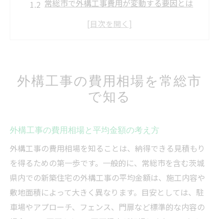
常総市で外構工事費用が変動する要因とは
外構工事の相場比較で適正価格を見極める
方法
新築住宅で外構工事費用を抑えるコツ
外構工事の平均金額に潜む注意点を知る
外構工事の費用相場を常総市
見積もり比較で失敗しない外構工事選び
で知る
外構工事の見積もり比較を成功させるポイ
ント
外構工事の費用相場と平均金額の考え方
複数社の外構工事見積もりで重視すべき点
外構工事の費用相場を知ることは、納得できる見積もり
外構工事選びで失敗しない見積もりの活用
を得るための第一歩です。一般的に、常総市を含む茨城
法
県内での新築住宅の外構工事の平均金額は、施工内容や
見積もり時に外構工事内容を明確にする重
敷地面積によって大きく異なります。目安としては、駐
要性
車場やアプローチ、フェンス、門扉など標準的な内容の
外構工事の見積もり比較で業者の違いを知