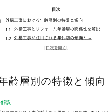
目次
外構工事における年齢層別の特徴と傾向
外構工事とリフォーム年齢層の関係性を解説
外構工事が注目される年代別の傾向とは
リフォーム需要統計から見る外構工事の現状
外構工事を考えるリフォームターゲット層の特徴
実態調査で分かる外構工事年齢層の動向
ライフステージに応じた外構工事の選び方
年齢層別の特徴と傾向
外構工事はライフステージにどう合わせるか
年齢層ごとの外構工事選択ポイント
リフォームトレンドから学ぶ外構工事の工夫
を解説
家族構成と外構工事の最適な選び方