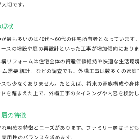
が大切です。
外構工事で変わる実例から見る年代別ニーズ
外構工事実例で読み解く年代別のリフォームニー
の現状
リフォーム割合から見る外構工事の年代別傾向
が最も多いのは40代〜60代の住宅所有者となっています
外構工事が支持される年代ごとの理由とは
ペースの増設や庭の再設計といった工事が増加傾向にありま
家族構成ごとの外構工事実例とポイント
外構リフォームは住宅全体の資産価値維持や快適な生活環
外構工事の実施者調査に基づく年代別分析
ーム需要 統計」などの調査でも、外構工事は数多くの家庭
家族構成や年代で考える外構工事の進め方
ースも少なくありません。たとえば、将来の家族構成や身
外構工事は家族構成と年齢層でどう選ぶか
お問い合わせ・ご相談はこちら
お問い合わせ・ご相談はこちら
ンドを踏まえた上で、外構工事のタイミングや内容を検討
リフォームニーズ調査から見る外構工事の進め方
年代ごとの外構工事計画のポイントを解説
ト層の特徴
外構工事が成功する家族別進行ステップ
外構工事で後悔しないための進め方とコツ
ぞれ明確な特徴とニーズがあります。ファミリー層は子ど
と実用性のバランスを求めます。