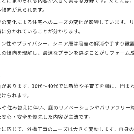
ごとに求められる内容が大きく異なる分野です。たとえば
外構工事計画時に重視したい年代別視点
る傾向が見られます。
年齢ごとの外構工事需要を読み解くポイント
ジの変化による住宅へのニーズの変化が影響しています。
外構工事におけるリフォーム需要の変化
確に分かれていることが分かります。
年齢層別外構工事ニーズ調査の注目点
イン性やプライバシー、シニア層は段差の解消や手すり設
中古住宅流通と外構工事の年齢層動向
との傾向を理解し、最適なプランを選ぶことがリフォーム
外構工事需要を左右する年代別の特徴
リフォーム市場の現状が示す外構工事の傾向
は
快適な暮らしを叶える外構工事の工夫とは
があります。30代〜40代では新築や子育てを機に、門ま
外構工事で叶える年齢層ごとの快適な暮らし
受けられます。
リフォーム業界が提案する外構工事の工夫
ムや住み替えに伴い、庭のリノベーションやバリアフリー
ライフスタイルに寄り添う外構工事のヒント
た安心・安全を優先した内容が主流です。
家族の安心を支える外構工事の工夫例
化に応じて、外構工事のニーズは大きく変動します。自身
外構工事がもたらす生活の質向上ポイント