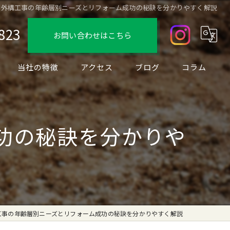
外構工事の年齢層別ニーズとリフォーム成功の秘訣を分かりやすく解説
823
お問い合わせはこちら
当社の特徴
アクセス
ブログ
コラム
デザイン
フェンス
功の秘訣を分かりや
駐車場
ブロック
リノベーション
工事の年齢層別ニーズとリフォーム成功の秘訣を分かりやすく解説