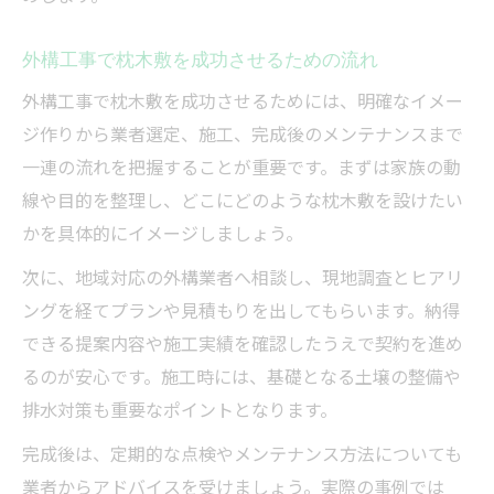
枕木敷の外構工事費用を安く抑える交渉術
外構工事で枕木敷を成功させるための流れ
外構工事と枕木敷のコストバランスを考え
る
外構工事で枕木敷を成功させるためには、明確なイメー
ジ作りから業者選定、施工、完成後のメンテナンスまで
納得できる枕木敷の外構工事を実現するために
一連の流れを把握することが重要です。まずは家族の動
外構工事で理想の枕木敷を実現する業者選
線や目的を整理し、どこにどのような枕木敷を設けたい
び
かを具体的にイメージしましょう。
外構工事後の枕木メンテナンスのポイント
次に、地域対応の外構業者へ相談し、現地調査とヒアリ
施工事例から学ぶ外構工事の成功パターン
ングを経てプランや見積もりを出してもらいます。納得
外構工事の打ち合わせで確認すべき事項
できる提案内容や施工実績を確認したうえで契約を進め
枕木敷外構工事の満足度を高めるための工
るのが安心です。施工時には、基礎となる土壌の整備や
夫
排水対策も重要なポイントとなります。
完成後は、定期的な点検やメンテナンス方法についても
業者からアドバイスを受けましょう。実際の事例では