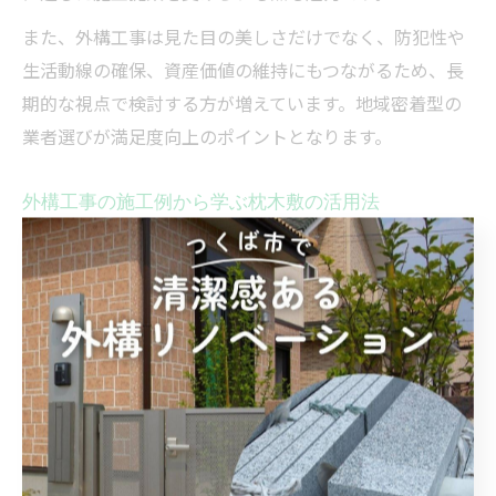
また、外構工事は見た目の美しさだけでなく、防犯性や
生活動線の確保、資産価値の維持にもつながるため、長
期的な視点で検討する方が増えています。地域密着型の
業者選びが満足度向上のポイントとなります。
外構工事の施工例から学ぶ枕木敷の活用法
実際の施工例を見ることで、枕木敷の具体的な活用方法
やデザインの幅広さをイメージできます。例えば、アプ
ローチに枕木を敷き詰めて温かみのあるエントランスを
演出したり、庭の小道や花壇の縁取りに活用するケース
が多いです。
施工例からは、枕木の太さや長さの違い、配置パターン
による印象の変化、植栽や砕石との組み合わせによるナ
チュラルな空間づくりなど、参考になるポイントが多く