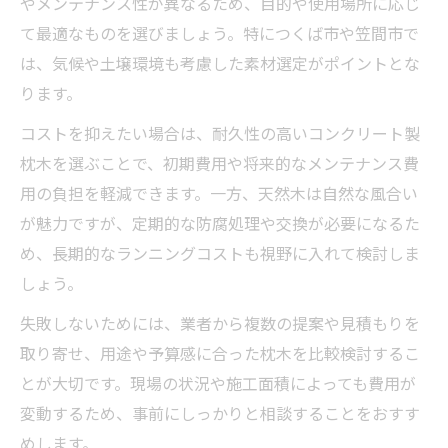
やメンテナンス性が異なるため、目的や使用場所に応じ
新築の外構に最適な枕木敷の選び方を解説
て最適なものを選びましょう。特につくば市や笠間市で
外構工事で枕木敷を採用する際のデザイン
は、気候や土壌環境も考慮した素材選定がポイントとな
提案
ります。
施工前に知っておきたい外構工事の基礎知
コストを抑えたい場合は、耐久性の高いコンクリート製
識
枕木を選ぶことで、初期費用や将来的なメンテナンス費
枕木敷の外構工事で重視すべき耐久性と安
用の負担を軽減できます。一方、天然木は自然な風合い
全性
が魅力ですが、定期的な防腐処理や交換が必要になるた
費用を抑えた外構工事のコツと比較の進め方
め、長期的なランニングコストも視野に入れて検討しま
外構工事の費用を抑える枕木敷の賢い選択
しょう。
法
失敗しないためには、業者から複数の提案や見積もりを
複数業者で比較する外構工事のポイント紹
取り寄せ、用途や予算感に合った枕木を比較検討するこ
介
とが大切です。現場の状況や施工面積によっても費用が
外構工事の見積もりで損しないための準備
変動するため、事前にしっかりと相談することをおすす
法
めします。