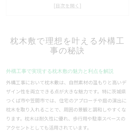
予算に合わせた外構工事の枕木選びのコツ
外構工事で枕木敷を成功させるための流れ
地域対応の外構工事業者の選び方と注意点
外構工事の比較ポイントと枕木敷の相談方
枕木敷で理想を叶える外構工
法
事の秘訣
外構工事の基礎知識と枕木敷の魅力を探る
初心者でも分かる外構工事の基本と枕木敷
外構工事で実現する枕木敷の魅力と利点を解説
の特長
外構工事で枕木を活かす設計のポイントを
外構工事において枕木敷は、自然素材の温もりと高いデ
紹介
ザイン性を両立できる点が大きな魅力です。特に茨城県
つくば市や笠間市では、住宅のアプローチや庭の演出に
枕木敷を外構工事に取り入れる際の注意点
枕木を取り入れることで、周囲の景観と調和しやすくな
茨城県内で外構工事が人気の理由を解説
ります。枕木は耐久性に優れ、歩行用や駐車スペースの
外構工事の施工例から学ぶ枕木敷の活用法
アクセントとしても活用されています。
つくば市や笠間市で外構工事を依頼する前に知