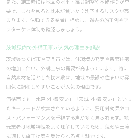
また、施工時には地面の水平・高さ調整や基礎作りが重
要で、これを怠ると枕木が傾いたり沈下するリスクが高
まります。信頼できる業者に相談し、過去の施工例やア
フターケア体制も確認しましょう。
茨城県内で外構工事が人気の理由を解説
茨城県つくば市や笠間市では、住環境の充実や新築住宅
の増加に伴い、外構工事の需要が高まっています。特に
自然素材を活かした枕木敷は、地域の景観や住まいの雰
囲気に調和しやすいことが人気の理由です。
価格面でも「水戸 外 構 安い」「茨城 外 構 安い」といっ
たキーワードが検索されているように、費用対効果やコ
ストパフォーマンスを重視する声が多く見られます。地
元業者は地域特性をよく理解しているため、気候や土壌
に適した施工提案を受けられる点も魅力です。