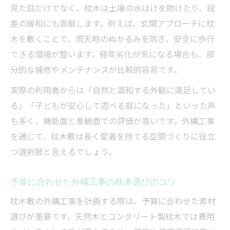
見た目だけでなく、枕木は土壌の水はけを助けたり、段
りたいこと
差の緩和にも貢献します。例えば、玄関アプローチに枕
外構工事の依頼時に押さえたい地域業者の
木を敷くことで、雨天時のぬかるみを防ぎ、安全に歩行
選定基準
できる環境が整います。経年劣化が気になる場合も、部
つくば市や笠間市で外構工事が得意な業者
分的な補修やメンテナンスが比較的容易です。
の特徴
実際の利用者からは「自然と調和する外観に満足してい
現地調査で確認すべき外構工事の重要ポイ
る」「子どもが安心して遊べる庭になった」といった声
ント
も多く、機能面と景観面での評価が高いです。外構工事
複数業者による外構工事の比較検討方法を
を通じて、枕木敷は長く愛着を持てる空間づくりに役立
解説
つ選択肢と言えるでしょう。
外構工事の見積もり依頼時の注意点と交渉
術
予算に合わせた外構工事の枕木選びのコツ
新築外構に枕木敷を選ぶ際の注意点とポイント
枕木敷の外構工事を計画する際は、予算に合わせた素材
外構工事で失敗しない新築枕木敷のチェッ
選びが重要です。天然木とコンクリート製枕木では費用
ク項目