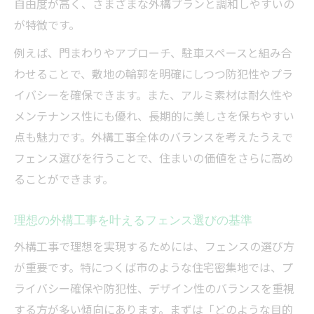
自由度が高く、さまざまな外構プランと調和しやすいの
外構工事の口コミと評判を活用した選び方
が特徴です。
外構工事の見積もり比較で失敗を防ぐコツ
外構工事とアルミフェンス施工事例の活用
例えば、門まわりやアプローチ、駐車スペースと組み合
法
わせることで、敷地の輪郭を明確にしつつ防犯性やプラ
イバシーを確保できます。また、アルミ素材は耐久性や
目隠しも叶うアルミフェンスの費用と実例
メンテナンス性にも優れ、長期的に美しさを保ちやすい
外構工事で実現する目隠しフェンスの費用
点も魅力です。外構工事全体のバランスを考えたうえで
目安
フェンス選びを行うことで、住まいの価値をさらに高め
アルミフェンスの施工費を比較した実例紹
ることができます。
介
フェンス5m施工の外構工事費用のポイント
理想の外構工事を叶えるフェンス選びの基準
目隠しフェンス10mの費用相場をわかりや
外構工事で理想を実現するためには、フェンスの選び方
すく解説
が重要です。特につくば市のような住宅密集地では、プ
20mフェンス設置時の外構工事費用の内訳
ライバシー確保や防犯性、デザイン性のバランスを重視
外構工事の費用相場を賢く見極めたい人へ
する方が多い傾向にあります。まずは「どのような目的