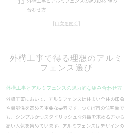
外構工事とアルミフェンスの魅力的な組み
合わせ方
理想の外構工事を叶えるフェンス選びの基
準
外構工事で人気の高いアルミフェンスの特
徴とは
外構工事で得る理想のアルミ
外構工事で重視される目隠しと防犯性のバ
フェンス選び
ランス
外構工事が住宅外観に与える影響とアルミ
フェンス
外構工事とアルミフェンスの魅力的な組み合わせ方
茨城県つくば市で外構工事を成功させる秘訣
外構工事において、アルミフェンスは住まい全体の印象
外構工事を成功させる業者選びの注意点
や機能性を高める重要な要素です。つくば市の住宅街で
つくば市で外構工事を依頼する際のチェッ
も、シンプルかつスタイリッシュな外観を求める方から
ク項目
高い人気を集めています。アルミフェンスはデザインの