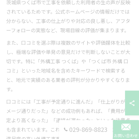
茨城県つくば市で工事を依頼した利用者の生の声が反映
されているためです。公式ホームページの情報だけでは
分からない、工事の仕上がりや対応の良し悪し、アフタ
ーフォローの実態など、現場目線の評価が集まります。
また、口コミを選ぶ際は複数のサイトや評価媒体を比較
し、極端な評価や単発の意見だけで判断しないことが大
切です。特に「外構工事 つくば」や「つくば市 外構 口
コミ」といった地域名を含めたキーワードで検索する
と、地元で実績のある業者の評判が分かりやすくなりま
す。
口コミには「工事が予定通りに進んだ」「仕上がりがイ
メージ通りだった」などの成功例もあれば、「費用が想
定より高くなった」「連絡が遅かった」といった注意点
029-869-8823
も含まれています。これらを総合的に読み解くことで、
お問い合わせ
満足度の高い外構工事業者選びが可能となります。