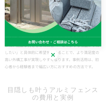
ンスが使われているか」「目隠しや防犯目的の設置例」
「家族構成やライフスタイルに合わせた工夫点」などを
確認しましょう。例えば、小さなお子様やペットがいる
ご家庭では、安全性や隙間の少ないデザインが選ばれる
傾向があります。バリアフリー対応や段差解消の工夫が
された事例も、今後の生活設計に役立つでしょう。
お問い合わせ・ご相談はこちら
また、施工事例をもとに業者へ「このような仕上がりに
したい」と具体的に希望を伝えることで、より満足度の
お問い合わせ・ご相談はこちら
高い外構工事が実現しやすくなります。事例活用は、初
心者から経験者まで幅広い方におすすめの方法です。
目隠しも叶うアルミフェンス
の費用と実例