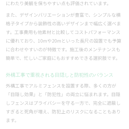
にわたり美観を保ちやすい点も評価されています。
は
また、デザインバリエーションが豊富で、シンプルな横
外構工事の実績値を口コミから読み取るコ
格子タイプから装飾性の高いデザインまで幅広く選べま
ツ
す。工事費用も他素材と比較してコストパフォーマンス
つくば市の外構工事で重視すべき口コミポ
に優れており、10mや20mといった長尺の設置でも予算
イント
に合わせやすいのが特徴です。施工後のメンテナンスも
外構工事で後悔しない実践的な選び方ガイド
簡単で、忙しいご家庭にもおすすめできる選択肢です。
外構工事で後悔しないための事前準備と注
意点
外構工事で重視される目隠しと防犯性のバランス
アルミフェンス選びで満足度が高まる秘訣
外構工事でアルミフェンスを設置する際、多くの方が
外構工事の失敗例から学ぶ選び方のポイン
「目隠し効果」と「防犯性」の両立に悩まれます。目隠
ト
しフェンスはプライバシーを守る一方で、完全に遮蔽し
つくば市で理想の外構工事を実現する流れ
すぎると死角が増え、防犯上のリスクになることもあり
外構工事業者と良好な関係を築くコツ
ます。