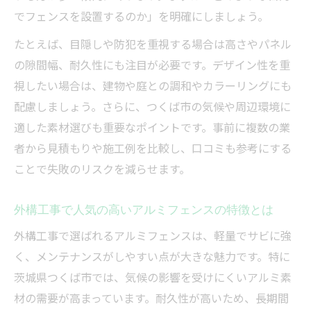
外構工事の費用相場を比較する際の注意点
でフェンスを設置するのか」を明確にしましょう。
アルミフェンスの長さ別費用相場と選び方
たとえば、目隠しや防犯を重視する場合は高さやパネル
のコツ
の隙間幅、耐久性にも注目が必要です。デザイン性を重
外構工事費用が変動する理由と見積もりの
視したい場合は、建物や庭との調和やカラーリングにも
見方
配慮しましょう。さらに、つくば市の気候や周辺環境に
つくば市で外構工事を予算内で進める方法
適した素材選びも重要なポイントです。事前に複数の業
者から見積もりや施工例を比較し、口コミも参考にする
外構工事の安い業者を選ぶポイントとリス
ことで失敗のリスクを減らせます。
ク
口コミで分かる外構工事の安心ポイント
外構工事で人気の高いアルミフェンスの特徴とは
外構工事の口コミが信頼できる理由と選び
外構工事で選ばれるアルミフェンスは、軽量でサビに強
方
く、メンテナンスがしやすい点が大きな魅力です。特に
アルミフェンス設置で高評価を得る外構工
茨城県つくば市では、気候の影響を受けにくいアルミ素
事の特徴
材の需要が高まっています。耐久性が高いため、長期間
口コミで選ばれる外構工事業者の共通点と