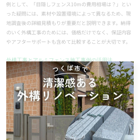
例として、「目隠しフェンス10mの費用相場は？」とい
った疑問には、素材や設置環境によって異なるため、現
地調査後の詳細見積もりが重要だと説明できます。納得
のいく外構工事のためには、価格だけでなく、保証内容
やアフターサポートも含めて比較することが大切です。
外構工事とアルミフェンス施工事例の活用法
外構工事やアルミフェンスの施工事例は、失敗を避けて
理想の外構を実現するための有力な参考資料です。つく
ば市や近隣地域での実績が豊富な業者のホームページや
SNSには、施工前後の写真や導入事例が多数掲載されて
います。これらを活用することで、実際の仕上がりや使
い勝手、デザインのイメージが具体的につかめます。
事例を見る際は、「どのような住宅にどんなアルミフェ