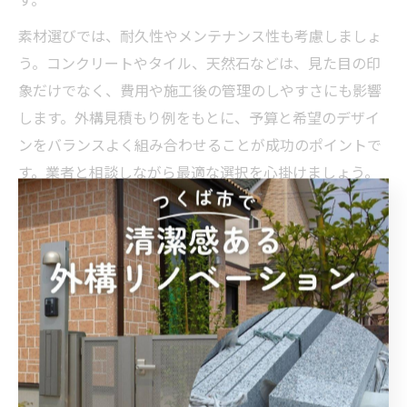
素材選びでは、耐久性やメンテナンス性も考慮しましょ
う。コンクリートやタイル、天然石などは、見た目の印
象だけでなく、費用や施工後の管理のしやすさにも影響
します。外構見積もり例をもとに、予算と希望のデザイ
ンをバランスよく組み合わせることが成功のポイントで
す。業者と相談しながら最適な選択を心掛けましょう。
外構工事の費用とデザイン比
較ポイント
外構工事の費用相場と見積もりの見方を解説
外構工事は内容や規模によって費用が大きく変動しま