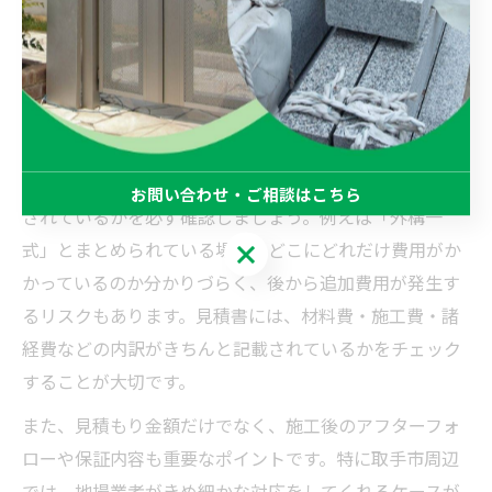
す。茨城県取手市での一般的な費用相場は、門柱やアプ
ローチ、フェンスなど基本的な工事で約50万円から150
万円程度が目安となります。駐車場や庭の大規模なリフ
ォームを含む場合は、200万円を超えるケースも珍しく
ありません。
見積もりを見る際は、工事項目ごとに単価や数量が明記
お問い合わせ・ご相談はこちら
されているかを必ず確認しましょう。例えば「外構一
式」とまとめられている場合、どこにどれだけ費用がか
お問い合わせ・ご相談はこちら
かっているのか分かりづらく、後から追加費用が発生す
るリスクもあります。見積書には、材料費・施工費・諸
経費などの内訳がきちんと記載されているかをチェック
することが大切です。
また、見積もり金額だけでなく、施工後のアフターフォ
ローや保証内容も重要なポイントです。特に取手市周辺
では、地場業者がきめ細かな対応をしてくれるケースが