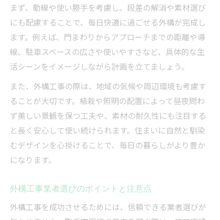
まず、動線や使い勝手を考慮し、段差の解消や素材選び
外構工事の費用とデザイン比較ポイント
にも配慮することで、毎日快適に過ごせる外構が完成し
外構工事の費用相場と見積もりの見方を解
ます。例えば、門まわりからアプローチまでの距離や導
説
線、駐車スペースの広さや使いやすさなど、具体的な生
外構工事費用とデザイン性のバランスを考
活シーンをイメージしながら計画を立てましょう。
える
また、外構工事の際は、地域の気候や周辺環境も考慮す
外構工事で失敗しない見積比較のコツとは
ることが大切です。植栽や照明の配置によって昼夜問わ
外構工事の費用とクオリティを両立させる
ず美しい景観を保つ工夫や、素材の耐久性にも注目する
方法
と長く安心して使い続けられます。住まいに自然と馴染
外構工事おしゃれ費用を抑えるテクニック
むデザインを心掛けることで、毎日の暮らしがより豊か
守谷市も対応の外構工事が人気の理由とは
になります。
外構工事が守谷市で選ばれる理由と魅力
守谷市対応の外構業者の特徴と安心感
外構工事業者選びのポイントと注意点
外構工事で守谷市のおしゃれな事例を紹介
外構工事を成功させるためには、信頼できる業者選びが