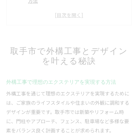
方法
外構工事業者選びのポイントと注意点
外構工事で重視すべきデザインの考え方
おしゃれな外構工事に必要な要素とは何か
外構工事で取手市の住まいが変わる理由
取手市で外構工事とデザイン
おしゃれな外構工事実例で理想の住まい実現
を叶える秘訣
外構工事で実現したおしゃれな施工事例紹
介
外構工事で理想のエクステリアを実現する方法
外構工事のビフォーアフター実例と工夫点
外構工事を通じて理想のエクステリアを実現するために
外構工事で変わる外観と暮らしやすさの関
は、ご家族のライフスタイルや住まいの外観に調和する
係
デザインが重要です。取手市では新築やリフォーム時
取手市で人気の外構工事デザイン実践例
に、門柱やアプローチ、フェンス、駐車場など多様な要
外構工事実例に学ぶレイアウトと素材の選
素をバランス良く計画することが求められます。
び方