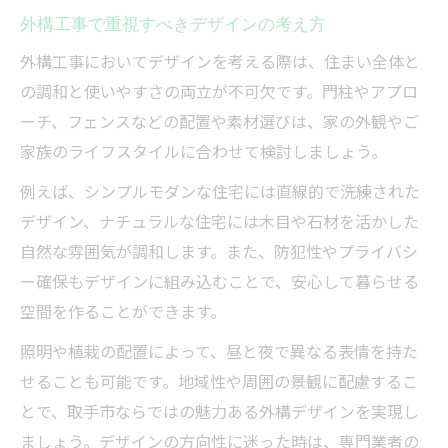
重要性
外構工事で重視すべきデザインの考え方
外構工事の業者比較で見るべき判断基準
外構工事においてデザインを考える際は、住まい全体と
外構工事の相談から施工までの流れを把握
の調和と使いやすさの両立が不可欠です。門柱やアプロ
外構工事のアフターサポートで安心を得る
ーチ、フェンスなどの配置や素材選びは、家の外観やご
方法
家族のライフスタイルに合わせて検討しましょう。
例えば、シンプルモダンな住宅には直線的で洗練された
デザイン、ナチュラルな住宅には木目や石材を活かした
自然な雰囲気が調和します。また、防犯性やプライバシ
ー確保もデザインに組み込むことで、安心して暮らせる
空間を作ることができます。
照明や植栽の配置によって、昼と夜で異なる表情を持た
せることも可能です。地域性や周囲の景観に配慮するこ
とで、取手市ならではの魅力ある外構デザインを実現し
ましょう。デザインの方向性に迷った時は、専門業者の