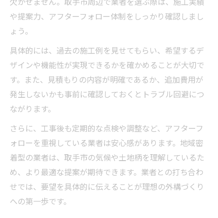
守谷市の外構工事実績から見える信頼の基
欠かせません。取手市周辺で業者を選ぶ際は、施工実績
準
や提案力、アフターフォロー体制をしっかり確認しまし
ょう。
外構工事守谷対応で得られるサポート内容
機能性と美観を両立した外構工事の極意
具体的には、過去の施工例を見せてもらい、希望するデ
外構工事で機能性と美観を両立する設計力
ザインや機能性が実現できるかを確かめることが大切で
す。また、見積もりの内容が明確であるか、追加費用が
外構工事におけるアプローチとフェンス選
発生しないかも事前に確認しておくとトラブル回避につ
び
ながります。
外構工事で叶える快適な動線とデザイン
さらに、工事後も定期的な点検や調整など、アフターフ
外構工事素材選びで美しさを保つ秘訣
ォローを重視している業者は安心感があります。地域密
外構工事で暮らしやすさを高めるアイデア
着型の業者は、取手市の気候や土地柄を理解しているた
集
め、より最適な提案が期待できます。業者との打ち合わ
納得の外構工事を取手市で進めるポイント
せでは、要望を具体的に伝えることが理想の外構づくり
外構工事を納得して進めるための準備とは
への第一歩です。
外構工事で理想を具体化するヒアリングの